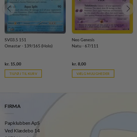
SV03.5 151
Neo Genesis
Omastar - 139/165 (Holo)
Natu - 67/111
Current
Current
kr.
15,00
kr.
8,00
price
price
is:
is:
TILFØJ TIL KURV
VÆLG MULIGHEDER
kr. 39,95.
kr. 39,95.
FIRMA
Papklubben ApS
Ved Klædebo 14