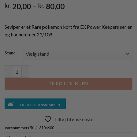
Prisinterval:
20,00
–
80,00
kr.
kr.
kr. 20,00
til
kr. 80,00
Seviper er et Rare pokemon kort fra EX Power Keepers serien
og har nummer 23/108.
Stand
Seviper - 23/108 - Reverse antal
TILFØJ TIL KURV
TILFØJ TIL ØNSKESKYEN
Tilføj til ønskeliste
Varenummer (SKU):
3104600