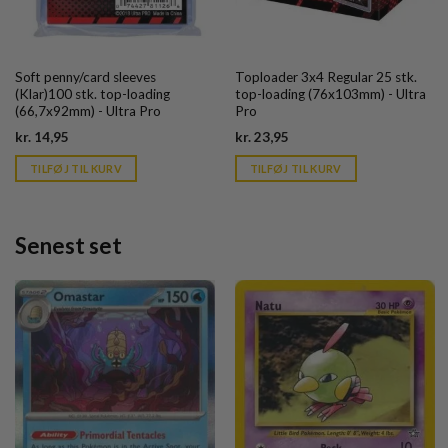
Soft penny/card sleeves
Toploader 3x4 Regular 25 stk.
(Klar)100 stk. top-loading
top-loading (76x103mm) - Ultra
(66,7x92mm) - Ultra Pro
Pro
Current
Current
kr.
14,95
kr.
23,95
price
price
is:
is:
TILFØJ TIL KURV
TILFØJ TIL KURV
kr. 39,95.
kr. 39,95.
Senest set