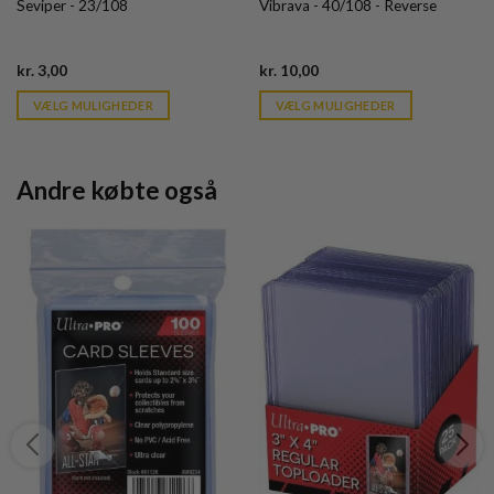
Seviper - 23/108
Vibrava - 40/108 - Reverse
Current
Current
kr.
3,00
kr.
10,00
price
price
is:
is:
VÆLG MULIGHEDER
VÆLG MULIGHEDER
kr. 39,95.
kr. 39,95.
Andre købte også