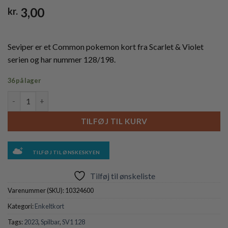
3,00
kr.
Seviper er et Common pokemon kort fra Scarlet & Violet
serien og har nummer 128/198.
36 på lager
Seviper - 128/198 antal
TILFØJ TIL KURV
TILFØJ TIL ØNSKESKYEN
Tilføj til ønskeliste
Varenummer (SKU):
10324600
Kategori:
Enkeltkort
Tags:
2023
,
Spilbar
,
SV1 128