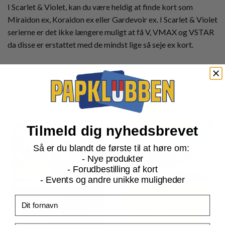
I Scarlet & Violet, kan du være heldig at finde kort som
Miraidon ex, Koraidon ex eller Gardevoir ex. I Scarlet & Violet
serierne er det ikke længere muligt at få V, VMAX og VSTAR
da disse er erstattet med de mindst lige så seje ex kort.
Relaterede produkter
Tilmeld dig nyhedsbrevet
Så er du blandt de første til at høre om:
- Nye produkter
- Forudbestilling af kort
- Events og andre unikke muligheder
Fornavn