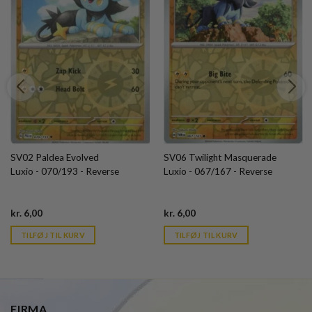
SV02 Paldea Evolved
SV06 Twilight Masquerade
Luxio - 070/193 - Reverse
Luxio - 067/167 - Reverse
Current
Current
kr.
6,00
kr.
6,00
price
price
is:
is:
TILFØJ TIL KURV
TILFØJ TIL KURV
kr. 39,95.
kr. 39,95.
FIRMA