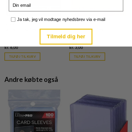
Email
Samtykke
Ja tak, jeg vil modtage nyhedsbrev via e-mail
Scarlet & Violet
Scarlet & Violet
Seviper - 128/198 - Reverse
Silicobra - 119/198
Tilmeld dig her
Current
Current
kr.
6,00
kr.
3,00
price
price
is:
is:
TILFØJ TIL KURV
TILFØJ TIL KURV
kr. 39,95.
kr. 39,95.
Andre købte også