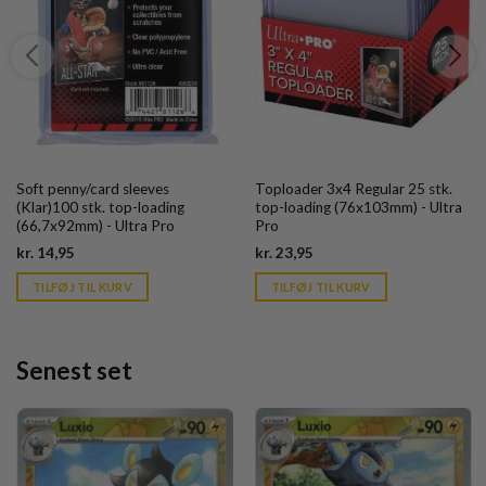
Soft penny/card sleeves
Toploader 3x4 Regular 25 stk.
(Klar)100 stk. top-loading
top-loading (76x103mm) - Ultra
(66,7x92mm) - Ultra Pro
Pro
Current
Current
kr.
14,95
kr.
23,95
price
price
is:
is:
TILFØJ TIL KURV
TILFØJ TIL KURV
kr. 39,95.
kr. 39,95.
Senest set