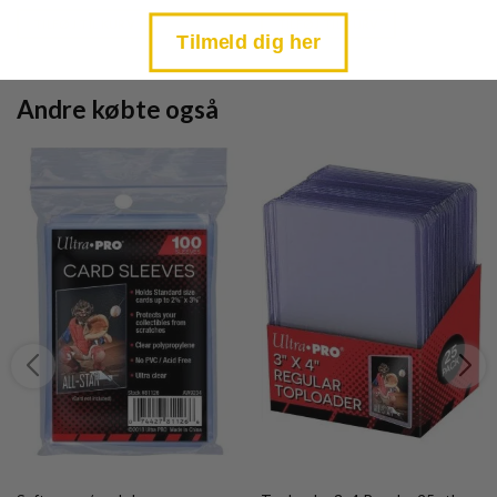
price
price
is:
is:
TILFØJ TIL KURV
TILFØJ TIL KURV
kr. 39,95.
kr. 39,95.
Tilmeld dig her
Andre købte også