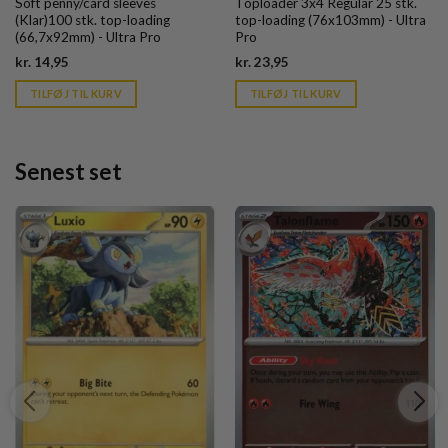
Soft penny/card sleeves
Toploader 3x4 Regular 25 stk.
(Klar)100 stk. top-loading
top-loading (76x103mm) - Ultra
(66,7x92mm) - Ultra Pro
Pro
Current
Current
kr.
14,95
kr.
23,95
price
price
is:
is:
TILFØJ TIL KURV
TILFØJ TIL KURV
kr. 39,95.
kr. 39,95.
Senest set