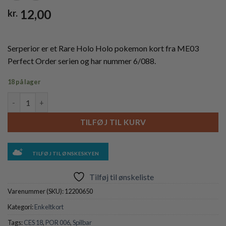
12,00
kr.
Serperior er et Rare Holo Holo pokemon kort fra ME03
Perfect Order serien og har nummer 6/088.
18 på lager
Serperior - 006/088 - Reverse antal
TILFØJ TIL KURV
TILFØJ TIL ØNSKESKYEN
Tilføj til ønskeliste
Varenummer (SKU):
12200650
Kategori:
Enkeltkort
Tags:
CES 18
,
POR 006
,
Spilbar