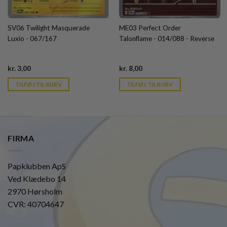
SV06 Twilight Masquerade
ME03 Perfect Order
Luxio - 067/167
Talonflame - 014/088 - Reverse
Current
Current
kr.
3,00
kr.
8,00
price
price
is:
is:
TILFØJ TIL KURV
TILFØJ TIL KURV
kr. 39,95.
kr. 39,95.
FIRMA
Papklubben ApS
Ved Klædebo 14
2970 Hørsholm
CVR: 40704647