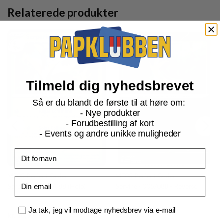
Relaterede produkter
Tilmeld dig nyhedsbrevet
Så er du blandt de første til at høre om:
- Nye produkter
- Forudbestilling af kort
- Events og andre unikke muligheder
Fornavn
ME03 Perfect Order
ME03 Perfect Order
Email
Serperior - 006/088 (Holo)
Servine - 005/088 - Reverse
Samtykke
Ja tak, jeg vil modtage nyhedsbrev via e-mail
Current
Current
kr.
10,00
kr.
8,00