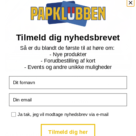
Tilmeld dig nyhedsbrevet
Så er du blandt de første til at høre om:
- Nye produkter
- Forudbestilling af kort
- Events og andre unikke muligheder
S&M Lost Thunder
S&M Lost Thunder
Fornavn
Virizion GX - 34/214
Genesect GX - 130/214
Email
Current
Current
kr.
60,00
kr.
60,00
price
price
is:
is:
TILFØJ TIL KURV
TILFØJ TIL KURV
kr. 39,95.
kr. 39,95.
Samtykke
Ja tak, jeg vil modtage nyhedsbrev via e-mail
Tilmeld dig her
Andre købte også