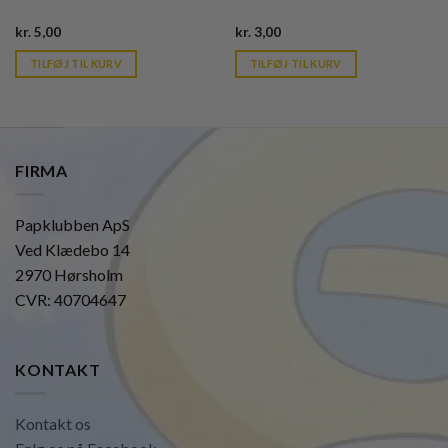
Current
Current
kr.
5,00
kr.
3,00
price
price
is:
is:
TILFØJ TIL KURV
TILFØJ TIL KURV
kr. 39,95.
kr. 39,95.
FIRMA
Papklubben ApS
Ved Klædebo 14
2970 Hørsholm
CVR: 40704647
KONTAKT
Kontakt os