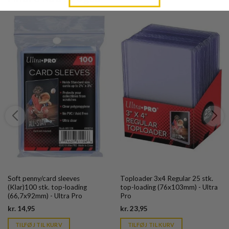
Soft penny/card sleeves
Toploader 3x4 Regular 25 stk.
(Klar)100 stk. top-loading
top-loading (76x103mm) - Ultra
(66,7x92mm) - Ultra Pro
Pro
Current
Current
kr.
14,95
kr.
23,95
price
price
is:
is:
TILFØJ TIL KURV
TILFØJ TIL KURV
kr. 39,95.
kr. 39,95.