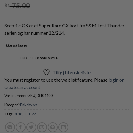
75,00
kr.
Sceptile GX er et Super Rare GX kort fra S&M Lost Thunder
serien og har nummer 22/214.
Ikke på lager
TILFØJ TIL ØNSKESKYEN
Tilføj til ønskeliste
You must register to use the waitlist feature. Please
login or
create an account
Varenummer (SKU):
8104100
Kategori:
Enkeltkort
Tags:
2018
,
LOT 22