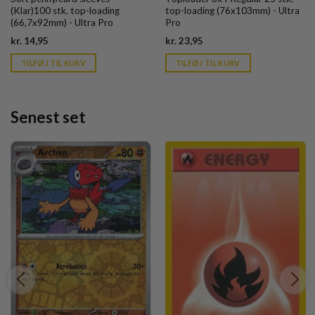
(Klar)100 stk. top-loading
top-loading (76x103mm) - Ultra
(66,7x92mm) - Ultra Pro
Pro
Current
Current
kr.
14,95
kr.
23,95
price
price
is:
is:
TILFØJ TIL KURV
TILFØJ TIL KURV
kr. 39,95.
kr. 39,95.
Senest set