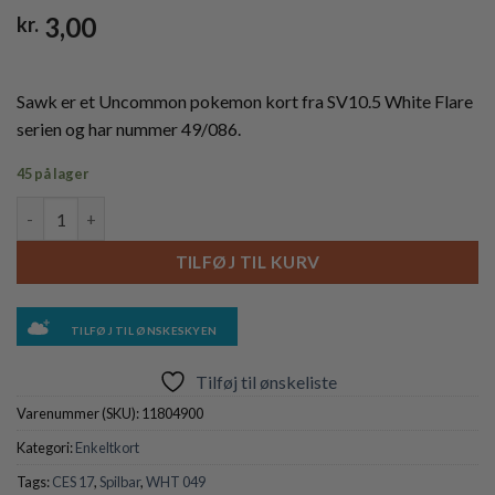
3,00
kr.
Sawk er et Uncommon pokemon kort fra SV10.5 White Flare
serien og har nummer 49/086.
45 på lager
Sawk - 049/086 antal
TILFØJ TIL KURV
TILFØJ TIL ØNSKESKYEN
Tilføj til ønskeliste
Varenummer (SKU):
11804900
Kategori:
Enkeltkort
Tags:
CES 17
,
Spilbar
,
WHT 049