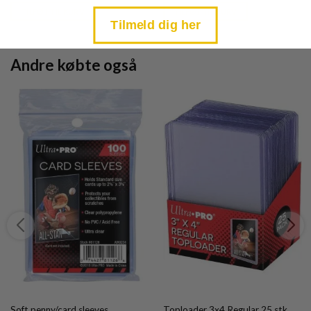
is:
is:
TILFØJ TIL KURV
TILFØJ TIL KURV
kr. 39,95.
kr. 39,95.
Tilmeld dig her
Andre købte også
Soft penny/card sleeves
Toploader 3x4 Regular 25 stk.