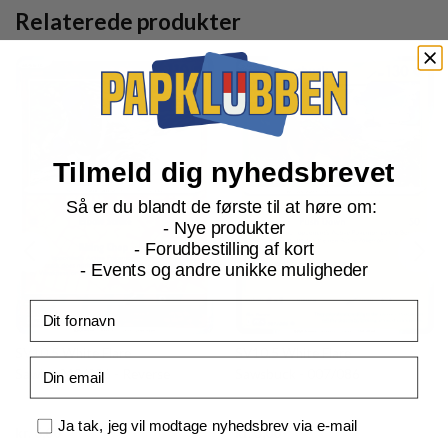
Relaterede produkter
Tilmeld dig nyhedsbrevet
Så er du blandt de første til at høre om:
- Nye produkter
- Forudbestilling af kort
- Events og andre unikke muligheder
Fornavn
SV10.5 White Flare
SV10.5 White Flare
Email
Sawk - 049/086 - Reverse
Sawsbuck - 007/086
Samtykke
Ja tak, jeg vil modtage nyhedsbrev via e-mail
Current
Current
kr.
6,00
kr.
3,00
price
price