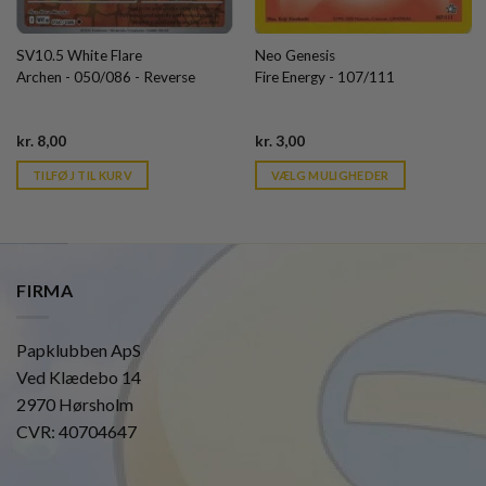
SV10.5 White Flare
Neo Genesis
Archen - 050/086 - Reverse
Fire Energy - 107/111
Current
Current
kr.
8,00
kr.
3,00
price
price
is:
is:
TILFØJ TIL KURV
VÆLG MULIGHEDER
kr. 39,95.
kr. 39,95.
FIRMA
Papklubben ApS
Ved Klædebo 14
2970 Hørsholm
CVR: 40704647