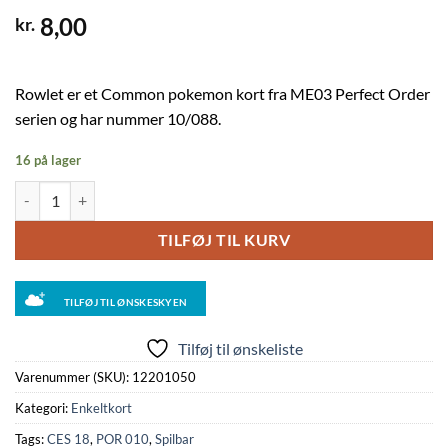
8,00
kr.
Rowlet er et Common pokemon kort fra ME03 Perfect Order
serien og har nummer 10/088.
16 på lager
Rowlet - 010/088 - Reverse antal
TILFØJ TIL KURV
TILFØJ TIL ØNSKESKYEN
Tilføj til ønskeliste
Varenummer (SKU):
12201050
Kategori:
Enkeltkort
Tags:
CES 18
,
POR 010
,
Spilbar