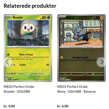
Relaterede produkter
ME03 Perfect Order
ME03 Perfect Order
Rowlet - 010/088
Shinx - 026/088 - Reverse
Current
Current
kr.
4,00
kr.
6,00
price
price