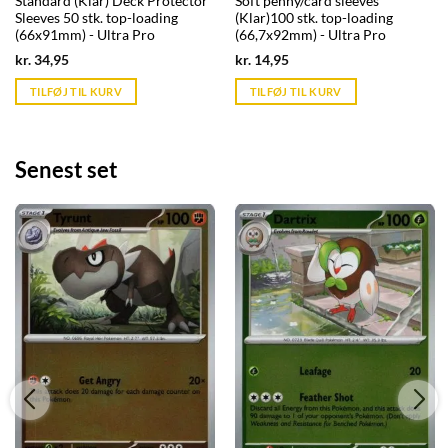
Standard (Klar) Deck Protector
Soft penny/card sleeves
Sleeves 50 stk. top-loading
(Klar)100 stk. top-loading
(66x91mm) - Ultra Pro
(66,7x92mm) - Ultra Pro
Current
Current
kr.
34,95
kr.
14,95
price
price
is:
is:
TILFØJ TIL KURV
TILFØJ TIL KURV
kr. 39,95.
kr. 39,95.
Senest set