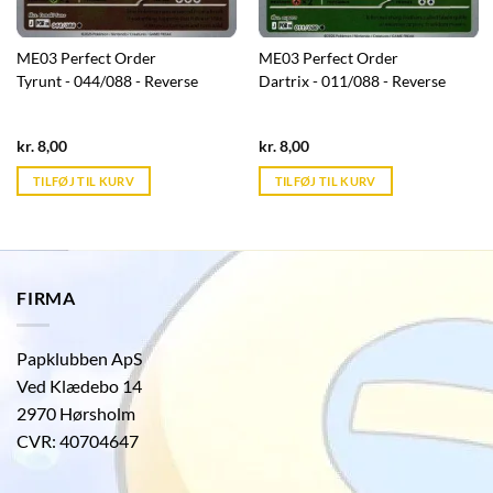
ME03 Perfect Order
ME03 Perfect Order
Tyrunt - 044/088 - Reverse
Dartrix - 011/088 - Reverse
Current
Current
kr.
8,00
kr.
8,00
price
price
is:
is:
TILFØJ TIL KURV
TILFØJ TIL KURV
kr. 39,95.
kr. 39,95.
FIRMA
Papklubben ApS
Ved Klædebo 14
2970 Hørsholm
CVR: 40704647