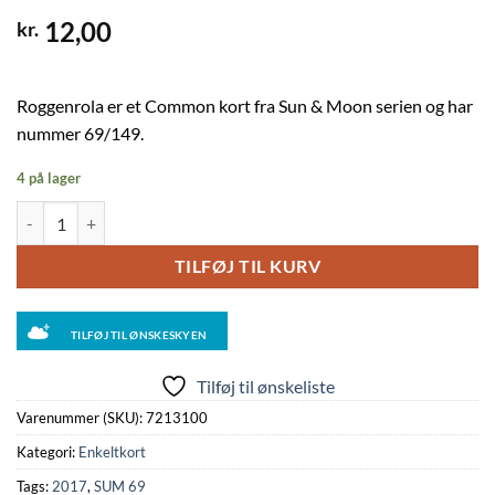
12,00
kr.
Roggenrola er et Common kort fra Sun & Moon serien og har
nummer 69/149.
4 på lager
Roggenrola - 69/149 - Reverse antal
TILFØJ TIL KURV
TILFØJ TIL ØNSKESKYEN
Tilføj til ønskeliste
Varenummer (SKU):
7213100
Kategori:
Enkeltkort
Tags:
2017
,
SUM 69