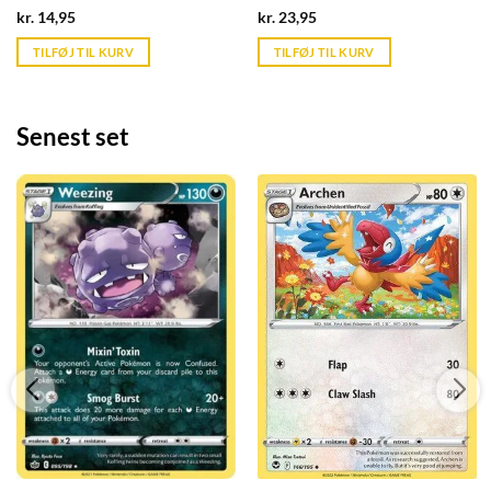
Current
Current
kr.
14,95
kr.
23,95
price
price
is:
is:
TILFØJ TIL KURV
TILFØJ TIL KURV
kr. 39,95.
kr. 39,95.
Senest set