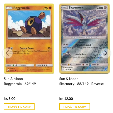
Sun & Moon
Sun & Moon
Roggenrola - 69/149
Skarmory - 88/149 - Reverse
Current
Current
kr.
5,00
kr.
12,00
price
price
is:
is:
TILFØJ TIL KURV
TILFØJ TIL KURV
kr. 39,95.
kr. 39,95.