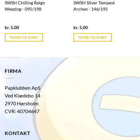
SWSH Chilling Reign
SWSH Silver Tempest
Weezing - 095/198
Archen - 146/195
Current
Current
kr.
5,00
kr.
5,00
price
price
is:
is:
TILFØJ TIL KURV
TILFØJ TIL KURV
kr. 39,95.
kr. 39,95.
FIRMA
Papklubben ApS
Ved Klædebo 14
2970 Hørsholm
CVR: 40704647
KONTAKT