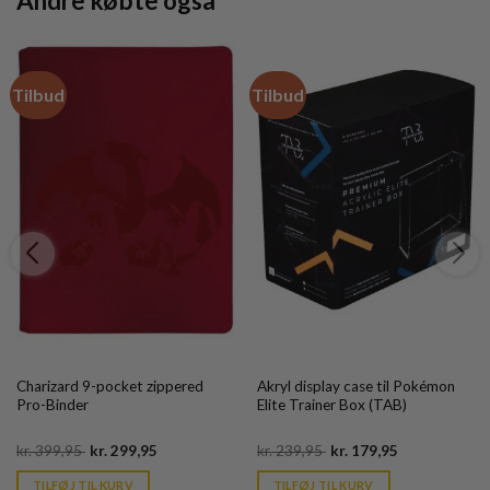
Andre købte også
Tilbud
Tilbud
Charizard 9-pocket zippered
Akryl display case til Pokémon
Pro-Binder
Elite Trainer Box (TAB)
Original
Current
Original
Current
kr.
399,95
kr.
299,95
kr.
239,95
kr.
179,95
price
price
price
price
was:
is:
was:
is:
TILFØJ TIL KURV
TILFØJ TIL KURV