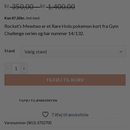
Prisinterval:
350,00
–
1.400,00
kr.
kr.
kr. 350,00
til
kr. 1.400,00
Rocket’s Mewtwo er et Rare Holo pokemon kort fra Gym
Challenge serien og har nummer 14/132.
Stand
Rocket's Mewtwo - 14/132 (Holo) antal
TILFØJ TIL KURV
TILFØJ TIL ØNSKESKYEN
Tilføj til ønskeliste
Varenummer (SKU):
0702700