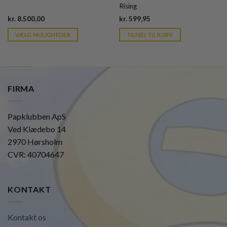
Rising
Current
Current
kr.
8.500,00
kr.
599,95
price
price
is:
is:
VÆLG MULIGHEDER
TILFØJ TIL KURV
kr. 39,95.
kr. 39,95.
FIRMA
Papklubben ApS
Ved Klædebo 14
2970 Hørsholm
CVR: 40704647
KONTAKT
Kontakt os