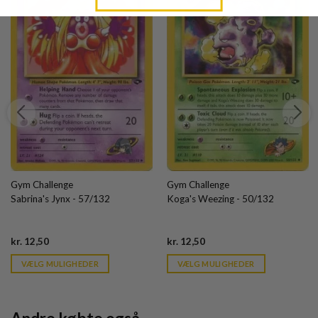
Gym Challenge
Gym Challenge
Sabrina's Jynx - 57/132
Koga's Weezing - 50/132
Current
Current
kr.
12,50
kr.
12,50
price
price
is:
is:
VÆLG MULIGHEDER
VÆLG MULIGHEDER
kr. 39,95.
kr. 39,95.