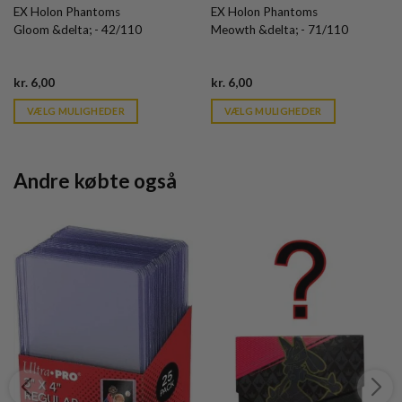
EX Holon Phantoms
EX Holon Phantoms
Gloom &delta; - 42/110
Meowth &delta; - 71/110
Current
Current
kr.
6,00
kr.
6,00
price
price
is:
is:
VÆLG MULIGHEDER
VÆLG MULIGHEDER
kr. 39,95.
kr. 39,95.
Andre købte også