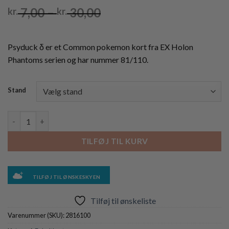
Prisinterval:
7,00
–
30,00
kr.
kr.
kr. 7,00
til
kr. 30,00
Psyduck δ er et Common pokemon kort fra EX Holon
Phantoms serien og har nummer 81/110.
Stand
Psyduck δ - 81/110 antal
TILFØJ TIL KURV
TILFØJ TIL ØNSKESKYEN
Tilføj til ønskeliste
Varenummer (SKU):
2816100