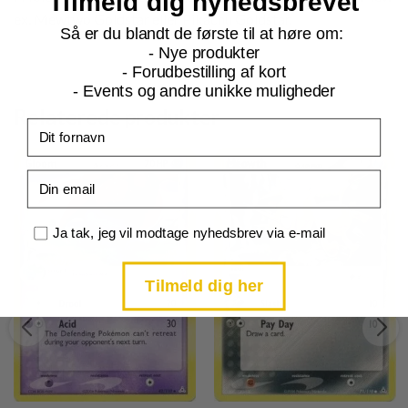
Tilmeld dig nyhedsbrevet
ex, Mewtwo Goldstar eller Pikachu Goldstar.
Så er du blandt de første til at høre om:
- Nye produkter
- Forudbestilling af kort
- Events og andre unikke muligheder
Relaterede produkter
Fornavn
Email
Samtykke
Ja tak, jeg vil modtage nyhedsbrev via e-mail
Tilmeld dig her