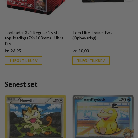
Toploader 3x4 Regular 25 stk.
Tom Elite Trainer Box
top-loading (76x103mm) - Ultra
(Opbevaring)
Pro
Current
Current
kr.
23,95
kr.
20,00
price
price
is:
is:
TILFØJ TIL KURV
TILFØJ TIL KURV
kr. 39,95.
kr. 39,95.
Senest set