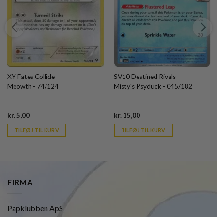
XY Fates Collide
SV10 Destined Rivals
Meowth - 74/124
Misty's Psyduck - 045/182
Current
Current
kr.
5,00
kr.
15,00
price
price
is:
is:
TILFØJ TIL KURV
TILFØJ TIL KURV
kr. 39,95.
kr. 39,95.
FIRMA
Papklubben ApS