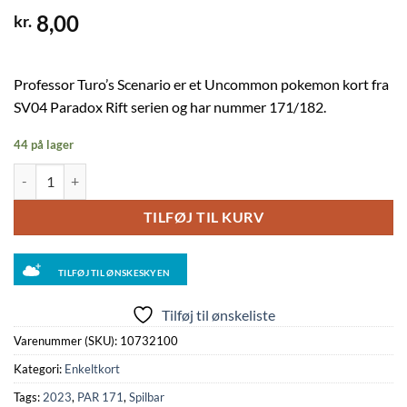
8,00
kr.
Professor Turo’s Scenario er et Uncommon pokemon kort fra
SV04 Paradox Rift serien og har nummer 171/182.
44 på lager
Professor Turo's Scenario - 171/182 antal
TILFØJ TIL KURV
TILFØJ TIL ØNSKESKYEN
Tilføj til ønskeliste
Varenummer (SKU):
10732100
Kategori:
Enkeltkort
Tags:
2023
,
PAR 171
,
Spilbar