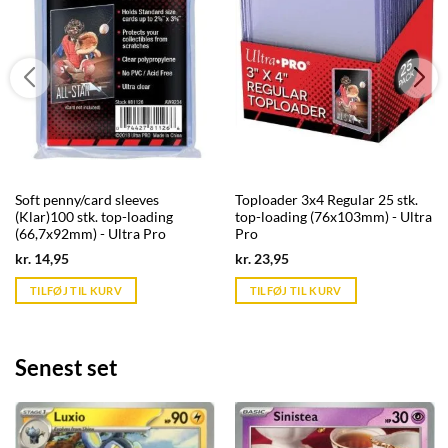
Soft penny/card sleeves
Toploader 3x4 Regular 25 stk.
(Klar)100 stk. top-loading
top-loading (76x103mm) - Ultra
(66,7x92mm) - Ultra Pro
Pro
Current
Current
kr.
14,95
kr.
23,95
price
price
is:
is:
TILFØJ TIL KURV
TILFØJ TIL KURV
kr. 39,95.
kr. 39,95.
Senest set