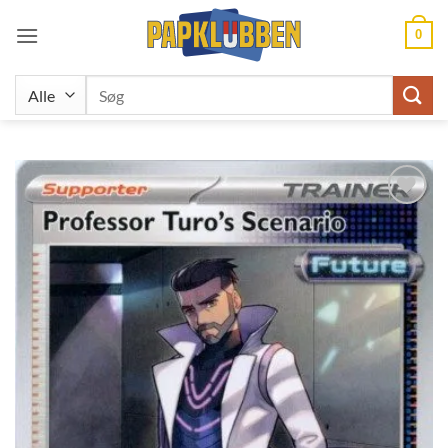
Fortsæt
0
til
indhold
Søg
efter:
Tilføj til
ønskeliste