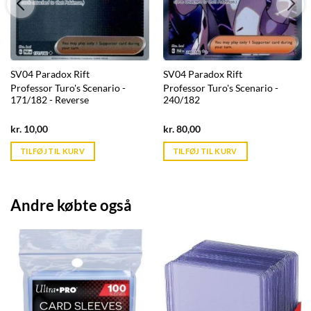
SV04 Paradox Rift
SV04 Paradox Rift
Professor Turo's Scenario -
Professor Turo's Scenario -
171/182 - Reverse
240/182
Current
Current
kr.
10,00
kr.
80,00
price
price
is:
is:
TILFØJ TIL KURV
TILFØJ TIL KURV
kr. 39,95.
kr. 39,95.
Andre købte også