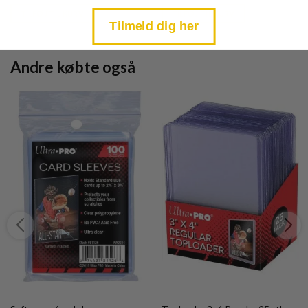
price
price
is:
is:
TILFØJ TIL KURV
TILFØJ TIL KURV
kr. 39,95.
kr. 39,95.
Tilmeld dig her
Andre købte også