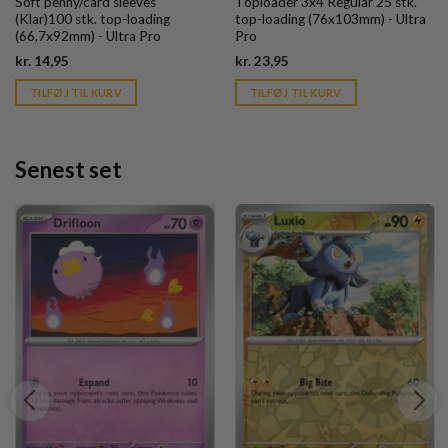
Soft penny/card sleeves
Toploader 3x4 Regular 25 stk.
(Klar)100 stk. top-loading
top-loading (76x103mm) - Ultra
(66,7x92mm) - Ultra Pro
Pro
Current
Current
kr.
14,95
kr.
23,95
price
price
is:
is:
TILFØJ TIL KURV
TILFØJ TIL KURV
kr. 39,95.
kr. 39,95.
Senest set