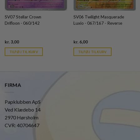
SV07 Stellar Crown
SV06 Twilight Masquerade
Drifloon - 060/142
Luxio - 067/167 - Reverse
Current
Current
kr.
3,00
kr.
6,00
price
price
is:
is:
TILFØJ TIL KURV
TILFØJ TIL KURV
kr. 39,95.
kr. 39,95.
FIRMA
Papklubben ApS
Ved Klædebo 14
2970 Hørsholm
CVR: 40704647