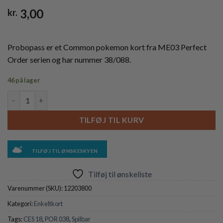
3,00
kr.
Probopass er et Common pokemon kort fra ME03 Perfect
Order serien og har nummer 38/088.
46 på lager
Probopass - 038/088 antal
TILFØJ TIL KURV
TILFØJ TIL ØNSKESKYEN
Tilføj til ønskeliste
Varenummer (SKU):
12203800
Kategori:
Enkeltkort
Tags:
CES 18
,
POR 038
,
Spilbar