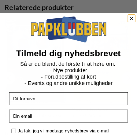
Relaterede produkter
Tilmeld dig nyhedsbrevet
Så er du blandt de første til at høre om:
- Nye produkter
- Forudbestilling af kort
- Events og andre unikke muligheder
Fornavn
ME03 Perfect Order
ME03 Perfect Order
Email
Probopass - 038/088 - Reverse
Shinx - 026/088
Samtykke
Ja tak, jeg vil modtage nyhedsbrev via e-mail
Current
Current
kr.
6,00
kr.
3,00