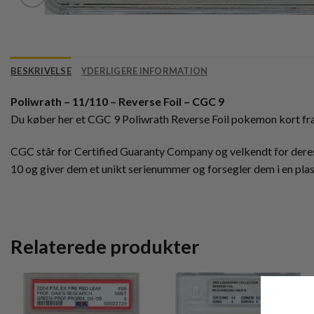
BESKRIVELSE
YDERLIGERE INFORMATION
Poliwrath – 11/110 – Reverse Foil – CGC 9
Du køber her et CGC 9 Poliwrath Reverse Foil pokemon kort fra
CGC står for Certified Guaranty Company og velkendt for deres
10 og giver dem et unikt serienummer og forsegler dem i en pla
Relaterede produkter