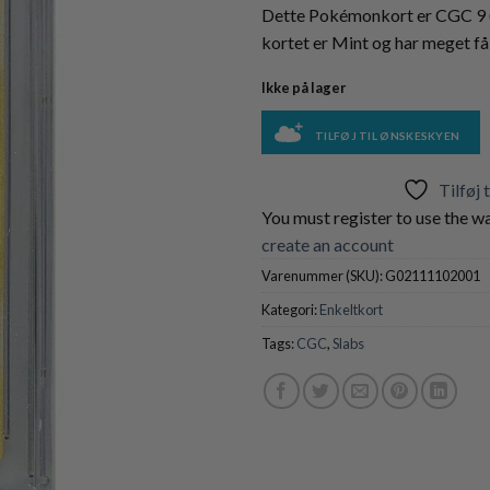
Dette Pokémonkort er CGC 9 (
kortet er Mint og har meget få 
Ikke på lager
TILFØJ TIL ØNSKESKYEN
Tilføj 
You must register to use the wa
create an account
Varenummer (SKU):
G02111102001
Kategori:
Enkeltkort
Tags:
CGC
,
Slabs