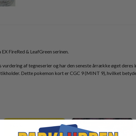
 EX FireRed & LeafGreen serinen.
 vurdering af tegneserier og har den seneste årrække øget deres
stikholder. Dette pokemon kort er CGC 9 (MINT 9), hvilket betyder 