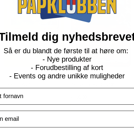
Tilmeld dig nyhedsbreve
Så er du blandt de første til at høre om:
- Nye produkter
- Forudbestilling af kort
Jungle
ME05 Pitch Black
- Events og andre unikke muligheder
Pikachu - 60/64
Rampardos ex - 045/084
navn
Current
Current
kr.
10,00
kr.
30,00
price
price
is:
is:
VÆLG MULIGHEDER
TILFØJ TIL KURV
kr. 39,95.
kr. 39,95.
il