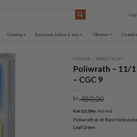
Log 
Grading
Boostere, bokse & tins
Tilbehør
Forældr
FORSIDE
/
ENKELTKORT
Poliwrath – 11/1
Tilføj til
– CGC 9
ønskeliste
450,00
kr.
Poliwrath er et Rare Holo pok
LeafGreen