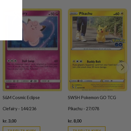
S&M Cosmic Eclipse
SWSH Pokemon GO TCG
Clefairy - 144/236
Pikachu - 27/078
Current
Current
kr.
3,00
kr.
8,00
price
price
is:
is:
TILFØJ TIL KURV
TILFØJ TIL KURV