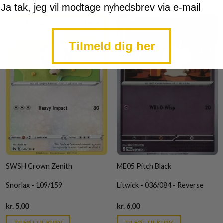
mtykke
Ja tak, jeg vil modtage nyhedsbrev via e-mail
Tilmeld dig her
SWSH Crown Zenith
ME05 Pitch Black
Snorlax - 109/159
Litwick - 036/084 - Reverse
Current
Current
kr.
5,00
kr.
6,00
price
price
is:
is:
TILFØJ TIL KURV
TILFØJ TIL KURV