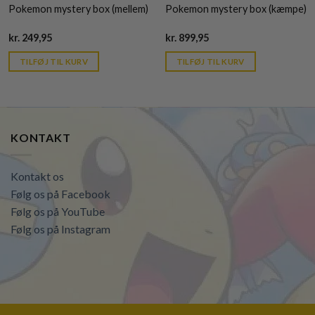
Pokemon mystery box (mellem)
Pokemon mystery box (kæmpe)
Current
Current
kr.
249,95
kr.
899,95
price
price
is:
is:
TILFØJ TIL KURV
TILFØJ TIL KURV
kr. 39,95.
kr. 39,95.
KONTAKT
Kontakt os
Følg os på Facebook
Følg os på YouTube
Følg os på Instagram