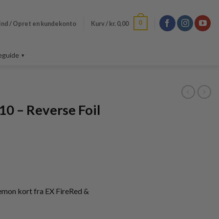
0
ind / Opret en kundekonto
Kurv /
kr.
0,00
eguide
10 – Reverse Foil
emon kort fra EX FireRed &