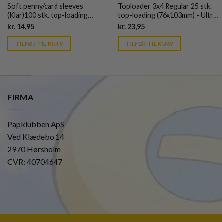
Soft penny/card sleeves
Toploader 3x4 Regular 25 stk.
(Klar)100 stk. top-loading
top-loading (76x103mm) - Ultra
(66,7x92mm) - Ultra Pro
Pro
Current
Current
kr.
14,95
kr.
23,95
price
price
is:
is:
TILFØJ TIL KURV
TILFØJ TIL KURV
kr. 39,95.
kr. 39,95.
FIRMA
Papklubben ApS
Ved Klædebo 14
2970 Hørsholm
CVR: 40704647