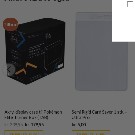
Sa
Tilbud
Akryl display case til Pokémon
Semi Rigid Card Saver 1 stk. -
Elite Trainer Box (TAB)
Ultra Pro
Original
Current
Current
kr.
239,95
kr.
179,95
kr.
5,00
price
price
price
was:
is:
is:
TILFØJ TIL KURV
TILFØJ TIL KURV