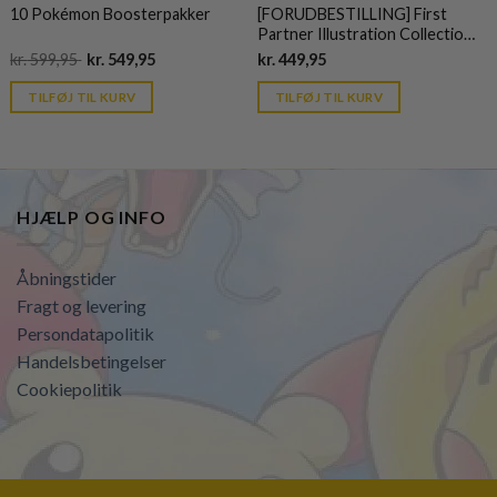
10 Pokémon Boosterpakker
[FORUDBESTILLING] First
Partner Illustration Collection -
Serie 3 - ME05 Pitch Black
Original
Current
Current
kr.
599,95
kr.
549,95
kr.
449,95
price
price
price
was:
is:
is:
TILFØJ TIL KURV
TILFØJ TIL KURV
kr. 599,95.
kr. 39,95.
kr. 39,95.
HJÆLP OG INFO
Åbningstider
Fragt og levering
Persondatapolitik
Handelsbetingelser
Cookiepolitik