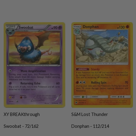
XY BREAKthrough
S&M Lost Thunder
Swoobat - 72/162
Donphan - 112/214