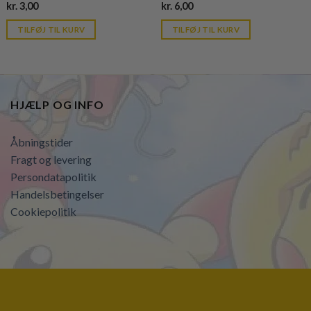
Current
Current
kr.
3,00
kr.
6,00
price
price
is:
is:
TILFØJ TIL KURV
TILFØJ TIL KURV
kr. 39,95.
kr. 39,95.
HJÆLP OG INFO
Åbningstider
Fragt og levering
Persondatapolitik
Handelsbetingelser
Cookiepolitik