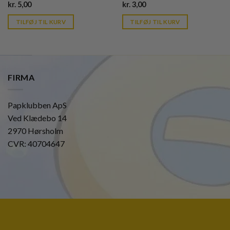
Current
Current
kr.
5,00
kr.
3,00
price
price
is:
is:
TILFØJ TIL KURV
TILFØJ TIL KURV
kr. 39,95.
kr. 39,95.
FIRMA
Papklubben ApS
Ved Klædebo 14
2970 Hørsholm
CVR: 40704647