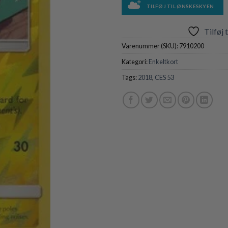
TILFØJ TIL ØNSKESKYEN
Tilføj 
Varenummer (SKU):
7910200
Kategori:
Enkeltkort
Tags:
2018
,
CES 53