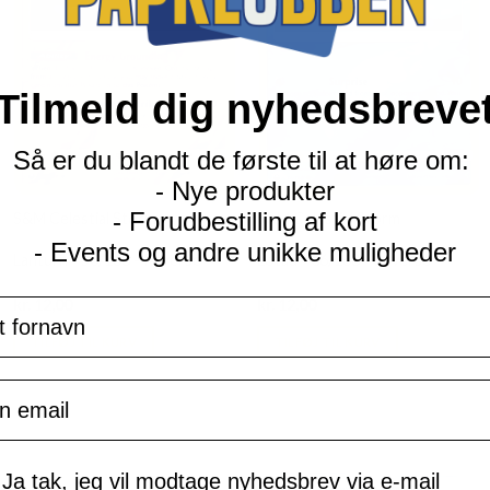
Tilmeld dig nyhedsbreve
Så er du blandt de første til at høre om:
- Nye produkter
- Forudbestilling af kort
S&M Celestial Storm
S&M Celestial Storm
- Events og andre unikke muligheder
Lanturn - 50/168 - Reverse
Lotad - 36/168 - Reverse
Current
Current
navn
kr.
12,00
kr.
12,00
price
price
is:
is:
TILFØJ TIL KURV
TILFØJ TIL KURV
kr. 39,95.
kr. 39,95.
il
mtykke
Ja tak, jeg vil modtage nyhedsbrev via e-mail