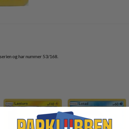
serien og har nummer 53/168.