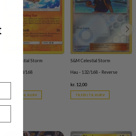
t
S&M Celestial Storm
S&M Celestial Storm
Minior - 83/168
Hau - 132/168 - Reverse
Current
Current
kr.
5,00
kr.
12,00
price
price
is:
is:
TILFØJ TIL KURV
TILFØJ TIL KURV
kr. 39,95.
kr. 39,95.