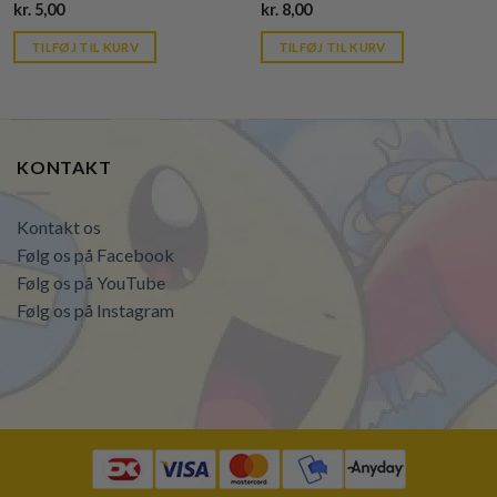
Current
Current
kr.
5,00
kr.
8,00
price
price
is:
is:
TILFØJ TIL KURV
TILFØJ TIL KURV
kr. 39,95.
kr. 39,95.
KONTAKT
Kontakt os
Følg os på Facebook
Følg os på YouTube
Følg os på Instagram