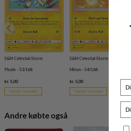
S&M Celestial Storm
S&M Celestial Storm
Plusle - 53/168
Minun - 54/168
Current
Current
For
kr.
5,00
kr.
5,00
price
price
is:
is:
TILFØJ TIL KURV
TILFØJ TIL KURV
kr. 39,95.
kr. 39,95.
Ema
Andre købte også
Sa