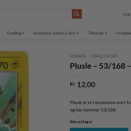
Log 
Grading
Boostere, bokse & tins
Tilbehør
Forældr
FORSIDE
/
ENKELTKORT
Plusle – 53/168 
Tilføj til
ønskeliste
12,00
kr.
Plusle er et Uncommon kort fr
og har nummer 53/168.
Ikke på lager