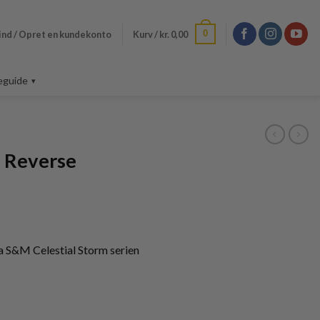
0
ind / Opret en kundekonto
Kurv /
kr.
0,00
eguide
– Reverse
a S&M Celestial Storm serien