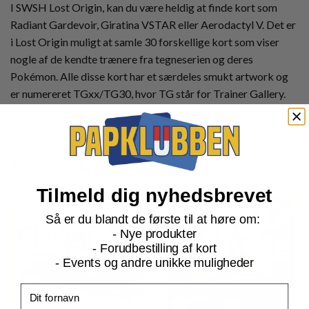
I SWSH Lost Origin, kan du være heldig at finde kort som
Radiant Gardevoir, Giratina VSTAR eller Aerodactyl V. Det er
i Lost Origin muligt at samle 30 forskellige kort som viser
nogle af de kendte trænere fra tegneserien og deres
Pokémon. Alle disse kort har et særdeles smukt artwork og
er numereret TGxx/TG30, hvor TG står for Trainer Gallery.
Relaterede produkter
Tilmeld dig nyhedsbrevet
Så er du blandt de første til at høre om:
- Nye produkter
- Forudbestilling af kort
- Events og andre unikke muligheder
Fornavn