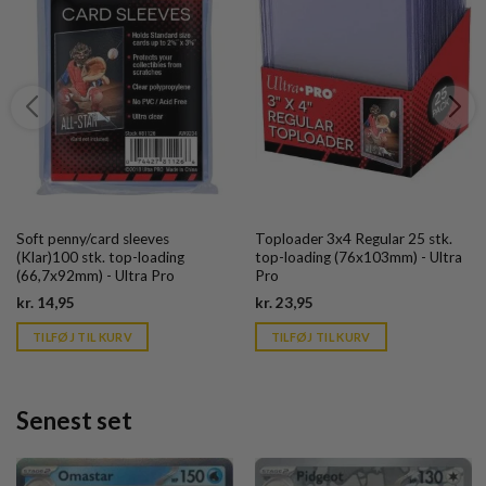
Soft penny/card sleeves
Toploader 3x4 Regular 25 stk.
(Klar)100 stk. top-loading
top-loading (76x103mm) - Ultra
(66,7x92mm) - Ultra Pro
Pro
Current
Current
kr.
14,95
kr.
23,95
price
price
is:
is:
TILFØJ TIL KURV
TILFØJ TIL KURV
kr. 39,95.
kr. 39,95.
Senest set