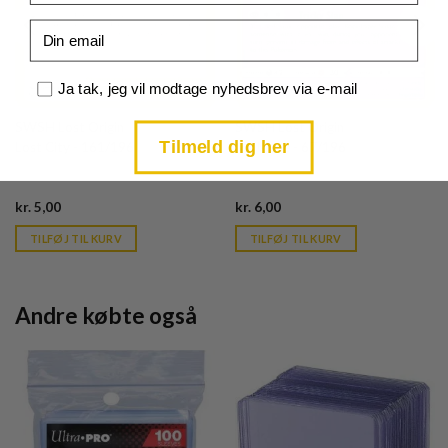
Email
Samtykke
Ja tak, jeg vil modtage nyhedsbrev via e-mail
SWSH Lost Origin
SWSH Lost Origin
Tilmeld dig her
Lost City - 161/196
Mr. Mime - 67/196
Current
Current
kr.
5,00
kr.
6,00
price
price
is:
is:
TILFØJ TIL KURV
TILFØJ TIL KURV
kr. 39,95.
kr. 39,95.
Andre købte også