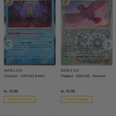
SV03.5 151
SV03.5 151
Omastar - 139/165 (Holo)
Pidgeot - 018/165 - Reverse
Current
Current
kr.
15,00
kr.
15,00
price
price
is:
is:
TILFØJ TIL KURV
TILFØJ TIL KURV
kr. 39,95.
kr. 39,95.