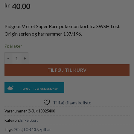
40,00
kr.
Pidgeot V er et Super Rare pokemon kort fra SWSH Lost
Origin serien og har nummer 137/196.
7 på lager
Pidgeot V - 137/196 antal
TILFØJ TIL KURV
TILFØJ TIL ØNSKESKYEN
Tilføj til ønskeliste
Varenummer (SKU):
10025400
Kategori:
Enkeltkort
Tags:
2022
,
LOR 137
,
Spilbar