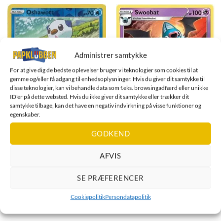
Administrer samtykke
For at give dig de bedste oplevelser bruger vi teknologier som cookies til at
gemme og/eller få adgang til enhedsoplysninger. Hvis du giver dit samtykke til
disse teknologier, kan vi behandle data som f.eks. browsingadfærd eller unikke
ID'er på dette websted. Hvis du ikke giver dit samtykke eller trækker dit
samtykke tilbage, kan det have en negativ indvirkning på visse funktioner og
egenskaber.
GODKEND
SWSH Vivid Voltage
SWSH Vivid Voltage
AFVIS
Oshawott - 033/185 - Reverse
Swoobat - 074/185
SE PRÆFERENCER
Current
Current
kr.
6,00
kr.
3,00
price
price
Cookiepolitik
Persondatapolitik
is:
is:
TILFØJ TIL KURV
TILFØJ TIL KURV
kr. 39,95.
kr. 39,95.