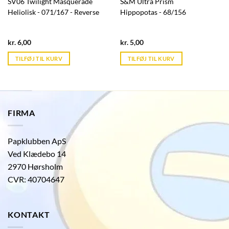
SV06 Twilight Masquerade
S&M Ultra Prism
Heliolisk - 071/167 - Reverse
Hippopotas - 68/156
Current
Current
kr.
6,00
kr.
5,00
price
price
is:
is:
TILFØJ TIL KURV
TILFØJ TIL KURV
kr. 39,95.
kr. 39,95.
FIRMA
Papklubben ApS
Ved Klædebo 14
2970 Hørsholm
CVR: 40704647
KONTAKT