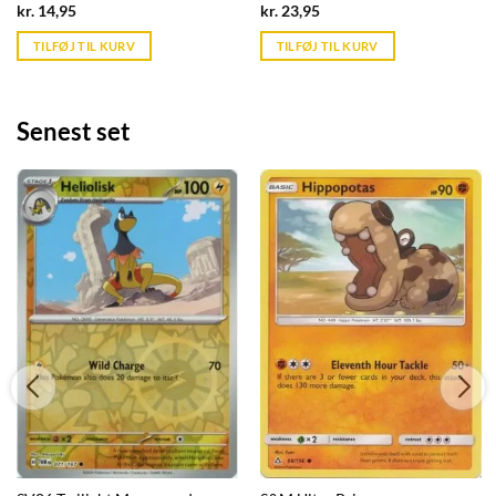
Current
Current
kr.
14,95
kr.
23,95
price
price
is:
is:
TILFØJ TIL KURV
TILFØJ TIL KURV
kr. 39,95.
kr. 39,95.
Senest set