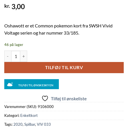
3,00
kr.
Oshawott er et Common pokemon kort fra SWSH Vivid
Voltage serien og har nummer 33/185.
46 på lager
Oshawott - 033/185 antal
TILFØJ TIL KURV
TILFØJ TIL ØNSKESKYEN
Tilføj til ønskeliste
Varenummer (SKU):
9106000
Kategori:
Enkeltkort
Tags:
2020
,
Spilbar
,
VIV 033