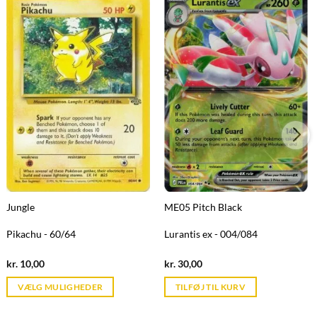
Jungle
ME05 Pitch Black
Pikachu - 60/64
Lurantis ex - 004/084
Current
Current
kr.
10,00
kr.
30,00
price
price
is:
is:
VÆLG MULIGHEDER
TILFØJ TIL KURV
kr. 39,95.
kr. 39,95.