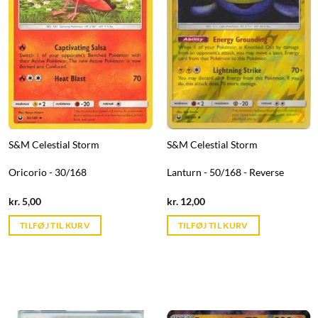
S&M Celestial Storm
S&M Celestial Storm
Oricorio - 30/168
Lanturn - 50/168 - Reverse
Current
Current
kr.
5,00
kr.
12,00
price
price
is:
is:
TILFØJ TIL KURV
TILFØJ TIL KURV
kr. 39,95.
kr. 39,95.