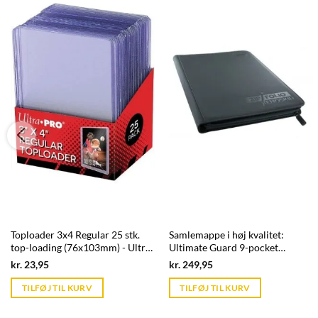
Toploader 3x4 Regular 25 stk.
Samlemappe i høj kvalitet:
top-loading (76x103mm) - Ultra
Ultimate Guard 9-pocket
Pro
ZipFolio XenoSkin - Sort
Current
Current
kr.
23,95
kr.
249,95
price
price
is:
is:
TILFØJ TIL KURV
TILFØJ TIL KURV
kr. 39,95.
kr. 39,95.