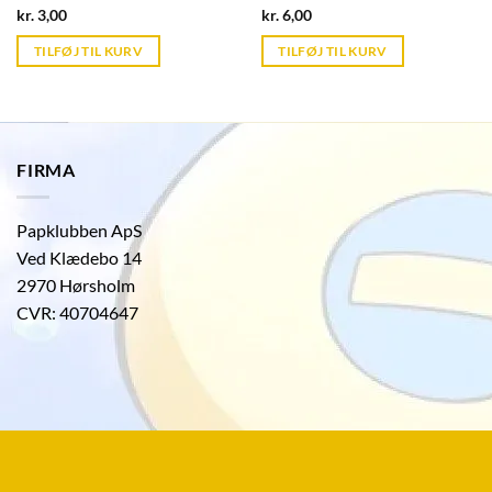
Current
Current
kr.
3,00
kr.
6,00
price
price
is:
is:
TILFØJ TIL KURV
TILFØJ TIL KURV
kr. 39,95.
kr. 39,95.
FIRMA
Papklubben ApS
Ved Klædebo 14
2970 Hørsholm
CVR: 40704647