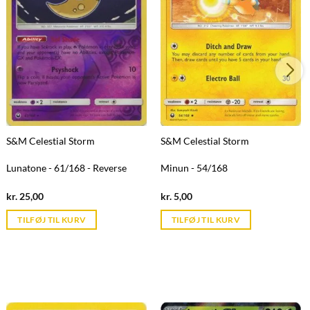
S&M Celestial Storm
S&M Celestial Storm
Lunatone - 61/168 - Reverse
Minun - 54/168
Current
Current
kr.
25,00
kr.
5,00
price
price
is:
is:
TILFØJ TIL KURV
TILFØJ TIL KURV
kr. 39,95.
kr. 39,95.