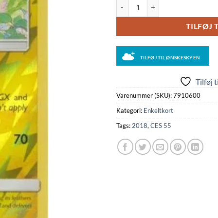
Oricorio - 55/168 - Reverse antal
TILFØJ 
TILFØJ TIL ØNSKESKYEN
Tilføj 
Varenummer (SKU):
7910600
Kategori:
Enkeltkort
Tags:
2018
,
CES 55