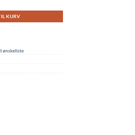
TIL KURV
til ønskeliste