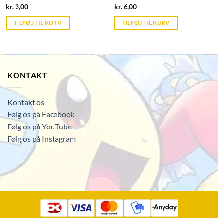
Current
Current
kr.
3,00
kr.
6,00
price
price
is:
is:
TILFØJ TIL KURV
TILFØJ TIL KURV
kr. 39,95.
kr. 39,95.
KONTAKT
Kontakt os
Følg os på Facebook
Følg os på YouTube
Følg os på Instagram