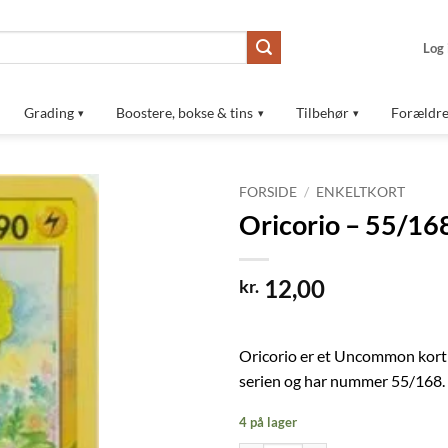
Log 
Grading
Boostere, bokse & tins
Tilbehør
Forældre
FORSIDE
/
ENKELTKORT
Oricorio – 55/16
Tilføj til
ønskeliste
12,00
kr.
Oricorio er et Uncommon kort
serien og har nummer 55/168.
4 på lager