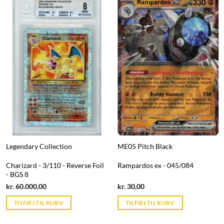
Legendary Collection
ME05 Pitch Black
Charizard - 3/110 - Reverse Foil
Rampardos ex - 045/084
- BGS 8
Current
Current
kr.
60.000,00
kr.
30,00
price
price
is:
is:
TILFØJ TIL KURV
TILFØJ TIL KURV
kr. 39,95.
kr. 39,95.