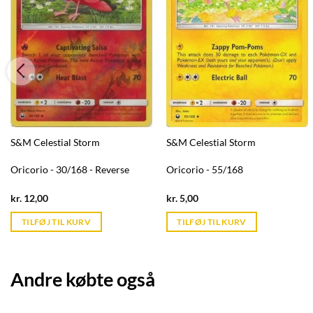
S&M Celestial Storm
S&M Celestial Storm
Oricorio - 30/168 - Reverse
Oricorio - 55/168
Current
Current
kr.
12,00
kr.
5,00
price
price
is:
is:
TILFØJ TIL KURV
TILFØJ TIL KURV
kr. 39,95.
kr. 39,95.
Andre købte også