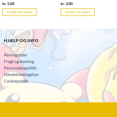
Current
Current
kr.
5,00
kr.
3,00
price
price
is:
is:
TILFØJ TIL KURV
TILFØJ TIL KURV
kr. 39,95.
kr. 39,95.
HJÆLP OG INFO
Åbningstider
Fragt og levering
Persondatapolitik
Handelsbetingelser
Cookiepolitik