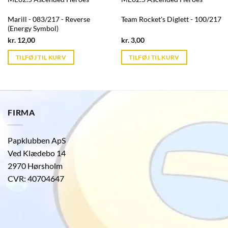
Marill - 083/217 - Reverse
Team Rocket's Diglett - 100/217
(Energy Symbol)
Current
Current
kr.
12,00
kr.
3,00
price
price
is:
is:
TILFØJ TIL KURV
TILFØJ TIL KURV
kr. 39,95.
kr. 39,95.
FIRMA
Papklubben ApS
Ved Klædebo 14
2970 Hørsholm
CVR: 40704647