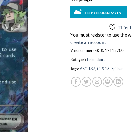
TILFØJ TIL ØNSKESKYEN
Tilføj 
You must register to use the wa
create an account
Varenummer (SKU):
12113700
Kategori:
Enkeltkort
Tags:
ASC 137
,
CES 18
,
Spilbar