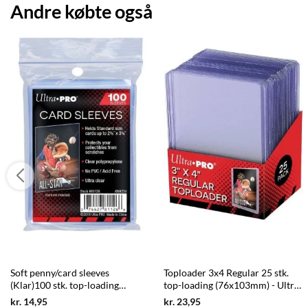
Andre købte også
Soft penny/card sleeves
Toploader 3x4 Regular 25 stk.
(Klar)100 stk. top-loading
top-loading (76x103mm) - Ultra
(66,7x92mm) - Ultra Pro
Pro
Current
Current
kr.
14,95
kr.
23,95