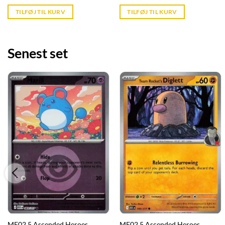
price
price
is:
is:
TILFØJ TIL KURV
TILFØJ TIL KURV
kr. 39,95.
kr. 39,95.
Senest set
ME02.5 Ascended Heroes
ME02.5 Ascended Heroes