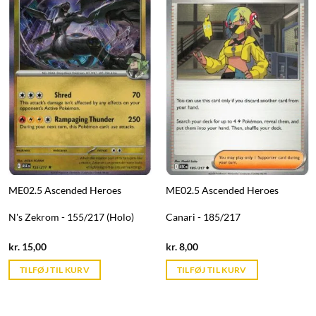
ME02.5 Ascended Heroes
ME02.5 Ascended Heroes
N's Zekrom - 155/217 (Holo)
Canari - 185/217
Current
Current
kr.
15,00
kr.
8,00
price
price
is:
is:
TILFØJ TIL KURV
TILFØJ TIL KURV
kr. 39,95.
kr. 39,95.