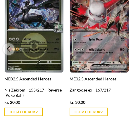
ME02.5 Ascended Heroes
ME02.5 Ascended Heroes
N's Zekrom - 155/217 - Reverse
Zangoose ex - 167/217
(Poke Ball)
Current
Current
kr.
20,00
kr.
30,00
price
price
is:
is:
TILFØJ TIL KURV
TILFØJ TIL KURV
kr. 39,95.
kr. 39,95.