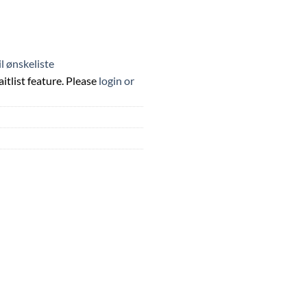
til ønskeliste
itlist feature. Please
login or