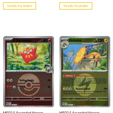
price
price
is:
is:
TILFØJ TIL KURV
TILFØJ TIL KURV
kr. 39,95.
kr. 39,95.
ME02.5 Ascended Heroes
ME02.5 Ascended Heroes