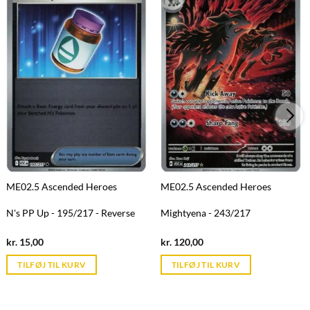
ME02.5 Ascended Heroes
ME02.5 Ascended Heroes
N's PP Up - 195/217 - Reverse
Mightyena - 243/217
Current
Current
kr.
15,00
kr.
120,00
price
price
is:
is:
TILFØJ TIL KURV
TILFØJ TIL KURV
kr. 39,95.
kr. 39,95.