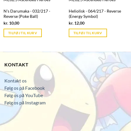
N's Darumaka - 032/217 -
Heliolisk - 064/217 - Reverse
Reverse (Poke Ball)
(Energy Symbol)
Current
Current
kr.
10,00
kr.
12,00
price
price
is:
is:
TILFØJ TIL KURV
TILFØJ TIL KURV
kr. 39,95.
kr. 39,95.
KONTAKT
Kontakt os
Følg os på Facebook
Følg os på YouTube
Følg os på Instagram