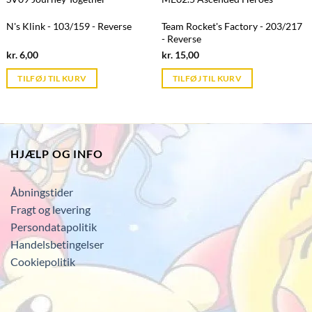
N's Klink - 103/159 - Reverse
Team Rocket's Factory - 203/217
- Reverse
Current
Current
kr.
6,00
kr.
15,00
price
price
is:
is:
TILFØJ TIL KURV
TILFØJ TIL KURV
kr. 39,95.
kr. 39,95.
HJÆLP OG INFO
Åbningstider
Fragt og levering
Persondatapolitik
Handelsbetingelser
Cookiepolitik