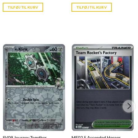
price
price
is:
is:
TILFØJ TIL KURV
TILFØJ TIL KURV
kr. 39,95.
kr. 39,95.
SV09 Journey Together
ME02.5 Ascended Heroes