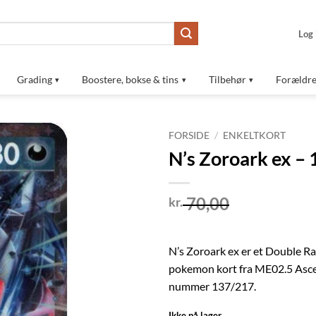
Log 
Grading
Boostere, bokse & tins
Tilbehør
Forældre
FORSIDE
/
ENKELTKORT
N’s Zoroark ex –
Tilføj til
ønskeliste
70,00
kr.
N’s Zoroark ex er et Double Ra
pokemon kort fra ME02.5 Asce
nummer 137/217.
Ikke på lager