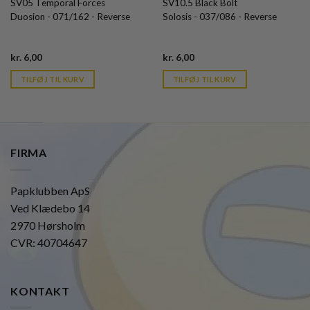
SV05 Temporal Forces
SV10.5 Black Bolt
Duosion - 071/162 - Reverse
Solosis - 037/086 - Reverse
Current
Current
kr.
6,00
kr.
6,00
price
price
is:
is:
TILFØJ TIL KURV
TILFØJ TIL KURV
kr. 39,95.
kr. 39,95.
FIRMA
Papklubben ApS
Ved Klædebo 14
2970 Hørsholm
CVR: 40704647
KONTAKT