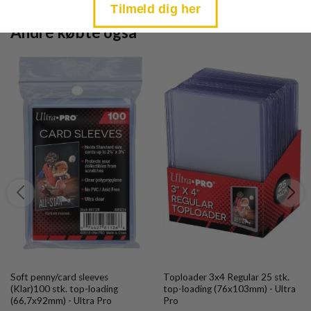
Tilmeld dig her
Andre købte også
Soft penny/card sleeves
Toploader 3x4 Regular 25 stk.
(Klar)100 stk. top-loading
top-loading (76x103mm) - Ultra
(66,7x92mm) - Ultra Pro
Pro