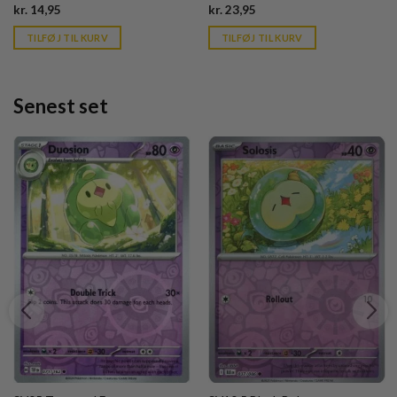
Current
Current
kr.
14,95
kr.
23,95
price
price
is:
is:
TILFØJ TIL KURV
TILFØJ TIL KURV
kr. 39,95.
kr. 39,95.
Senest set