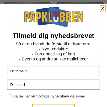
Tilmeld dig nyhedsbrevet
Så er du blandt de første til at høre om:
- Nye produkter
- Forudbestilling af kort
- Events og andre unikke muligheder
Fornavn
SV10.5 Black Bolt
SV10.5 Black Bolt
N's Plan - 083/086
N's Plan - 083/086 - Reverse
Email
Current
Current
kr.
5,00
kr.
8,00
price
price
Samtykke
Ja tak, jeg vil modtage nyhedsbrev via e-mail
is:
is:
TILFØJ TIL KURV
TILFØJ TIL KURV
kr. 39,95.
kr. 39,95.