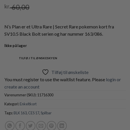
60,00
kr.
N’s Plan er et Ultra Rare | Secret Rare pokemon kort fra
SV10.5 Black Bolt serien og har nummer 163/086.
Ikke på lager
TILFØJ TIL ØNSKESKYEN
Tilføj til ønskeliste
You must register to use the waitlist feature. Please
login or
create an account
Varenummer (SKU):
11716300
Kategori:
Enkeltkort
Tags:
BLK 163
,
CES 17
,
Spilbar