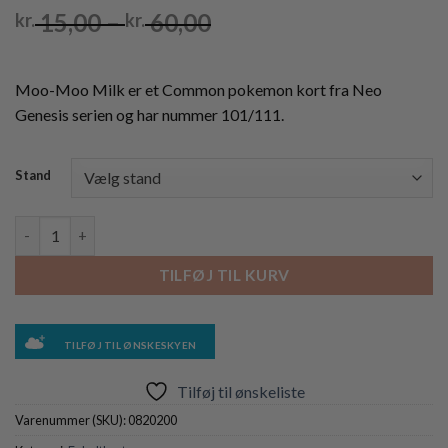
Prisinterval:
15,00
–
60,00
kr.
kr.
kr. 15,00
til
kr. 60,00
Moo-Moo Milk er et Common pokemon kort fra Neo
Genesis serien og har nummer 101/111.
Stand
Moo-Moo Milk - 101/111 - 1st Edition antal
TILFØJ TIL KURV
TILFØJ TIL ØNSKESKYEN
Tilføj til ønskeliste
Varenummer (SKU):
0820200