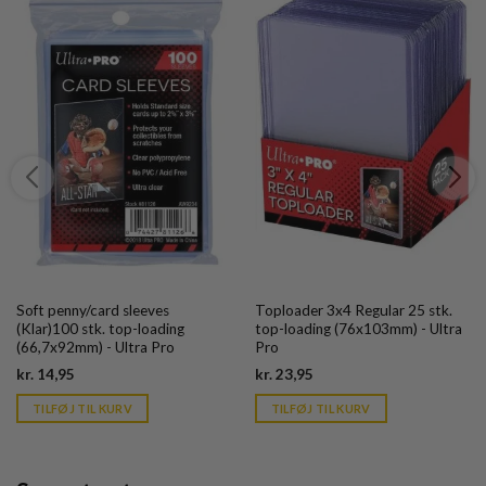
Soft penny/card sleeves
Toploader 3x4 Regular 25 stk.
(Klar)100 stk. top-loading
top-loading (76x103mm) - Ultra
(66,7x92mm) - Ultra Pro
Pro
Current
Current
kr.
14,95
kr.
23,95
price
price
is:
is:
TILFØJ TIL KURV
TILFØJ TIL KURV
kr. 39,95.
kr. 39,95.