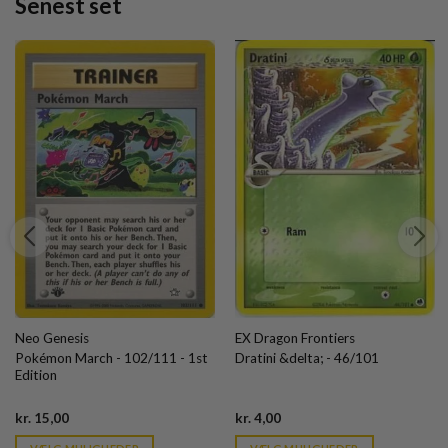
Senest set
Neo Genesis
EX Dragon Frontiers
Pokémon March - 102/111 - 1st
Dratini &delta; - 46/101
Edition
Current
Current
kr.
15,00
kr.
4,00
price
price
is:
is: