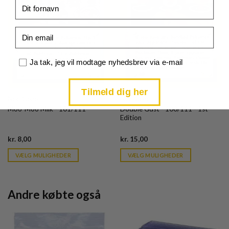
Fornavn
Email
Samtykke
Ja tak, jeg vil modtage nyhedsbrev via e-mail
Tilmeld dig her
Neo Genesis
Neo Genesis
Moo-Moo Milk - 101/111
Double Gust - 100/111 - 1st
Edition
Current
Current
kr.
8,00
kr.
15,00
price
price
is:
is:
VÆLG MULIGHEDER
VÆLG MULIGHEDER
kr. 39,95.
kr. 39,95.
Andre købte også