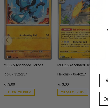
ME02.5 Ascended Heroes
ME02.5 Ascended Heroes
Riolu - 112/217
Heliolisk - 064/217
For
Current
Current
kr.
3,00
kr.
3,00
price
price
is:
is:
TILFØJ TIL KURV
TILFØJ TIL KURV
Ema
kr. 39,95.
kr. 39,95.