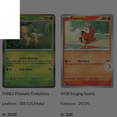
SV08.5 Prismatic Evolutions
SV08 Surging Sparks
Leafeon - 005/131 (Holo)
Fuecoco - 29/191
Current
Current
kr.
20,00
kr.
3,00