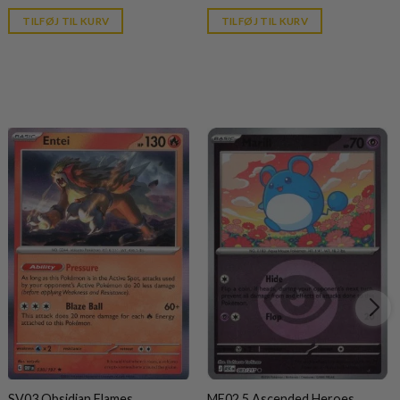
price
price
is:
is:
TILFØJ TIL KURV
TILFØJ TIL KURV
kr. 39,95.
kr. 39,95.
SV03 Obsidian Flames
ME02.5 Ascended Heroes