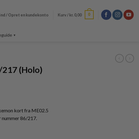
0
ind / Opret en kundekonto
Kurv /
kr.
0,00
eguide
/217 (Holo)
kemon kort fra ME02.5
r nummer 86/217.