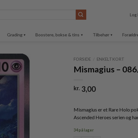
Log 
Grading
Boostere, bokse & tins
Tilbehør
Forældr
FORSIDE
/
ENKELTKORT
Mismagius – 086
Tilføj til
ønskeliste
3,00
kr.
Mismagius er et Rare Holo po
Ascended Heroes serien og ha
34 på lager