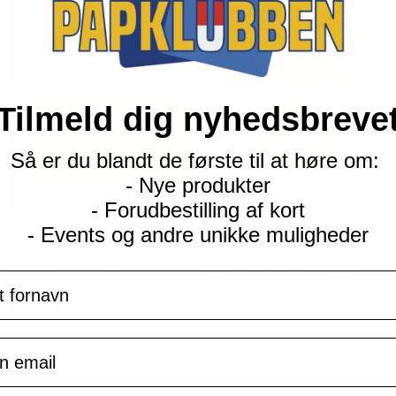
Tilmeld dig nyhedsbreve
Så er du blandt de første til at høre om:
- Nye produkter
- Forudbestilling af kort
- Events og andre unikke muligheder
ME02.5 Ascended Heroes
ME02.5 Ascended Heroes
Entei - 025/217 (Holo)
Heliolisk - 064/217 - Reverse
navn
(Energy Symbol)
Current
Current
kr.
10,00
kr.
12,00
price
price
is:
is:
TILFØJ TIL KURV
TILFØJ TIL KURV
il
kr. 39,95.
kr. 39,95.