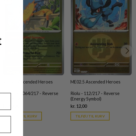
t
ME02.5 Ascended Heroes
ME02.5 Ascended Heroes
Heliolisk - 064/217 - Reverse
Riolu - 112/217 - Reverse
(Poke Ball)
(Energy Symbol)
Current
Current
kr.
10,00
kr.
12,00
price
price
is:
is:
TILFØJ TIL KURV
TILFØJ TIL KURV
kr. 39,95.
kr. 39,95.