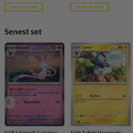
price
price
is:
is:
TILFØJ TIL KURV
TILFØJ TIL KURV
kr. 39,95.
kr. 39,95.
Senest set
SV08.5 Prismatic Evolutions
SV06 Twilight Masquerade