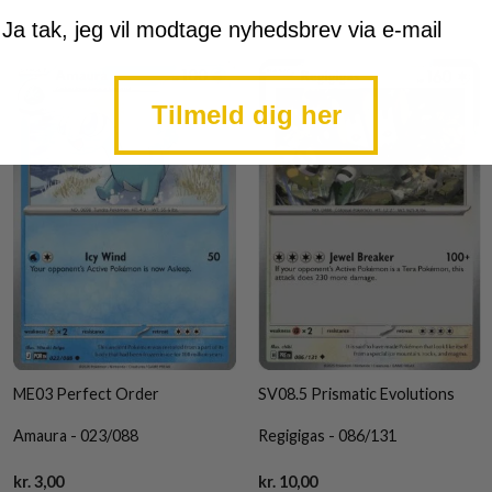
mtykke
Ja tak, jeg vil modtage nyhedsbrev via e-mail
Tilmeld dig her
ME03 Perfect Order
SV08.5 Prismatic Evolutions
Amaura - 023/088
Regigigas - 086/131
Current
Current
kr.
3,00
kr.
10,00