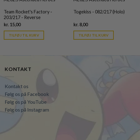
Team Rocket's Factory -
Togekiss - 082/217 (Holo)
203/217 - Reverse
Current
Current
kr.
15,00
kr.
8,00
price
price
is:
is:
TILFØJ TIL KURV
TILFØJ TIL KURV
kr. 39,95.
kr. 39,95.
KONTAKT
Kontakt os
Følg os på Facebook
Følg os på YouTube
Følg os på Instagram