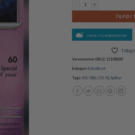
Mismagius - 086/217 (Holo) ant
TILFØJ 
TILFØJ TIL ØNSKESKYEN
Tilføj 
Varenummer (SKU):
12108600
Kategori:
Enkeltkort
Tags:
ASC 086
,
CES 18
,
Spilbar