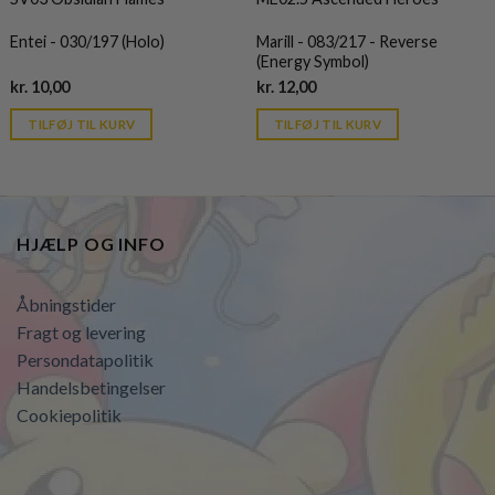
Entei - 030/197 (Holo)
Marill - 083/217 - Reverse
(Energy Symbol)
Current
Current
kr.
10,00
kr.
12,00
price
price
is:
is:
TILFØJ TIL KURV
TILFØJ TIL KURV
kr. 39,95.
kr. 39,95.
HJÆLP OG INFO
Åbningstider
Fragt og levering
Persondatapolitik
Handelsbetingelser
Cookiepolitik