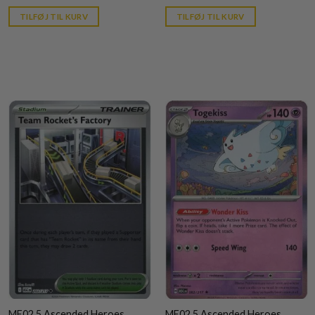
price
price
is:
is:
TILFØJ TIL KURV
TILFØJ TIL KURV
kr. 39,95.
kr. 39,95.
ME02.5 Ascended Heroes
ME02.5 Ascended Heroes