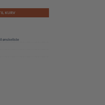
al
TIL KURV
til ønskeliste