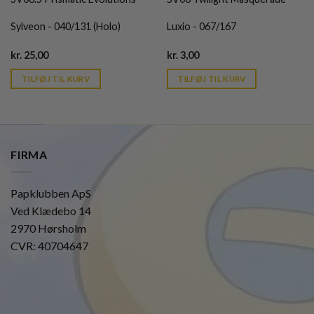
Sylveon - 040/131 (Holo)
Luxio - 067/167
Current
Current
kr.
25,00
kr.
3,00
price
price
is:
is:
TILFØJ TIL KURV
TILFØJ TIL KURV
kr. 39,95.
kr. 39,95.
FIRMA
Papklubben ApS
Ved Klædebo 14
2970 Hørsholm
CVR: 40704647