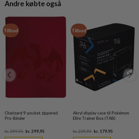
Andre købte også
Tilbud
Tilbud
Charizard 9-pocket zippered
Akryl display case til Pokémon
Pro-Binder
Elite Trainer Box (TAB)
Original
Current
Original
Current
kr.
399,95
kr.
299,95
kr.
239,95
kr.
179,95
price
price
price
price