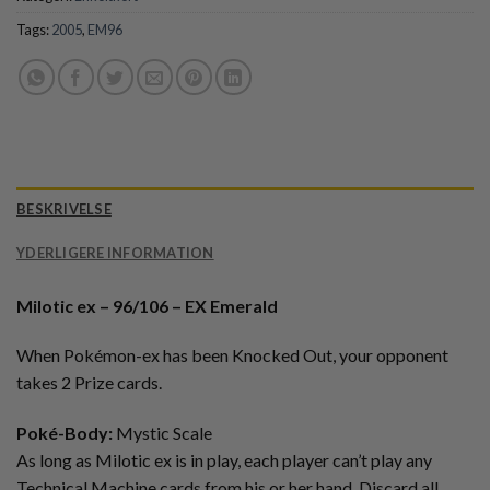
Tags:
2005
,
EM96
BESKRIVELSE
YDERLIGERE INFORMATION
Milotic ex – 96/106 – EX Emerald
When Pokémon-ex has been Knocked Out, your opponent
takes 2 Prize cards.
Poké-Body:
Mystic Scale
As long as Milotic ex is in play, each player can’t play any
Technical Machine cards from his or her hand. Discard all