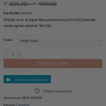
Prisinterval:
225,00
–
900,00
kr.
kr.
kr. 225,00
til
kr. 900,00
Milotic ex er et Super Rare pokemon kort fra EX Emerald
serien og har nummer 96/106.
Stand
Milotic ex - 96/106 antal
TILFØJ TIL KURV
TILFØJ TIL ØNSKESKYEN
Tilføj til ønskeliste
Varenummer (SKU):
2418500
Kategori:
Enkeltkort