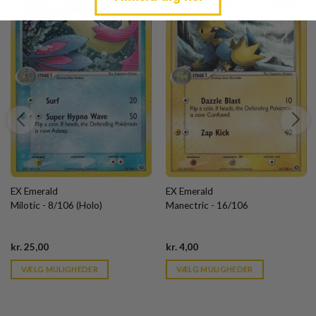
EX Emerald
EX Emerald
Milotic - 8/106 (Holo)
Manectric - 16/106
Current
Current
kr.
25,00
kr.
4,00
price
price
is:
is:
VÆLG MULIGHEDER
VÆLG MULIGHEDER
kr. 39,95.
kr. 39,95.