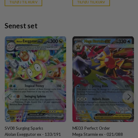
was:
is:
was:
is:
TILFØJ TIL KURV
TILFØJ TIL KURV
kr. 399,95.
kr. 39,95.
kr. 239,95.
kr. 39,95.
Senest set
SV08 Surging Sparks
ME03 Perfect Order
Alolan Exeggutor ex - 133/191
Mega Starmie ex - 021/088