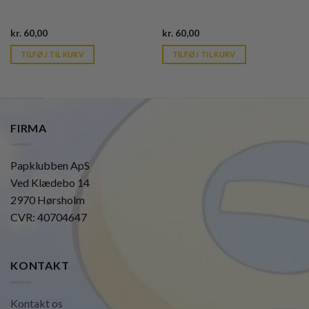
Current
Current
kr.
60,00
kr.
60,00
price
price
is:
is:
TILFØJ TIL KURV
TILFØJ TIL KURV
kr. 39,95.
kr. 39,95.
FIRMA
Papklubben ApS
Ved Klædebo 14
2970 Hørsholm
CVR: 40704647
KONTAKT
Kontakt os