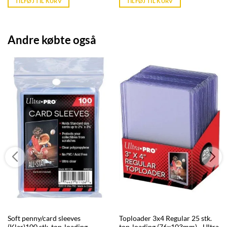
TILFØJ TIL KURV
TILFØJ TIL KURV
kr. 39,95.
kr. 39,95.
Andre købte også
Soft penny/card sleeves
Toploader 3x4 Regular 25 stk.