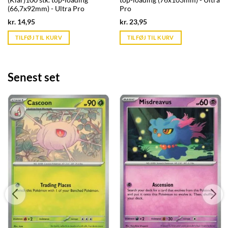
(Klar)100 stk. top-loading
top-loading (76x103mm) - Ultra
(66,7x92mm) - Ultra Pro
Pro
Current
Current
kr.
14,95
kr.
23,95
price
price
is:
is:
TILFØJ TIL KURV
TILFØJ TIL KURV
kr. 39,95.
kr. 39,95.
Senest set