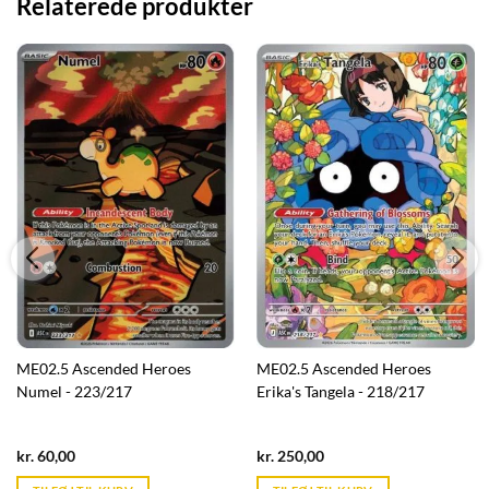
Relaterede produkter
ME02.5 Ascended Heroes
ME02.5 Ascended Heroes
Numel - 223/217
Erika's Tangela - 218/217
Current
Current
kr.
60,00
kr.
250,00
price
price
is:
is: