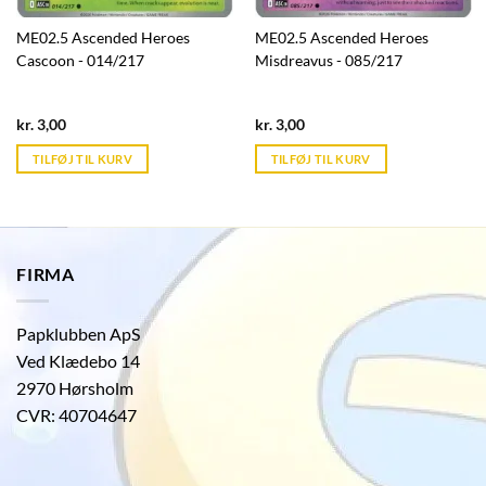
ME02.5 Ascended Heroes
ME02.5 Ascended Heroes
Cascoon - 014/217
Misdreavus - 085/217
Current
Current
kr.
3,00
kr.
3,00
price
price
is:
is:
TILFØJ TIL KURV
TILFØJ TIL KURV
kr. 39,95.
kr. 39,95.
FIRMA
Papklubben ApS
Ved Klædebo 14
2970 Hørsholm
CVR: 40704647