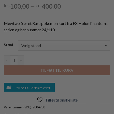
Prisinterval:
100,00
–
400,00
kr.
kr.
kr. 100,00
til
kr. 400,00
Mewtwo δ er et Rare pokemon kort fra EX Holon Phantoms
serien og har nummer 24/110.
Stand
Mewtwo δ - 24/110 antal
TILFØJ TIL KURV
TILFØJ TIL ØNSKESKYEN
Tilføj til ønskeliste
Varenummer (SKU):
2804700