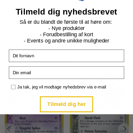
enkelt er secret rare(SR).. Desuden er det muligt at samle de
Tilmeld dig nyhedsbrevet
98 af kortene som reverse foil.
I Holon Phantoms, kan du være heldig at finde kort som Mew
Så er du blandt de første til at høre om:
- Nye produkter
ex, Mewtwo Goldstar eller Pikachu Goldstar.
- Forudbestilling af kort
- Events og andre unikke muligheder
Fornavn
Relaterede produkter
Email
Samtykke
Ja tak, jeg vil modtage nyhedsbrev via e-mail
Tilmeld dig her