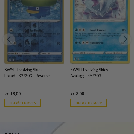
SWSH Evolving Skies
SWSH Evolving Skies
Lotad - 32/203 - Reverse
Avalugg - 45/203
Current
Current
kr.
18,00
kr.
3,00
price
price
is:
is:
TILFØJ TIL KURV
TILFØJ TIL KURV
kr. 39,95.
kr. 39,95.