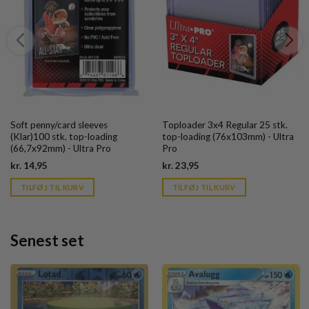
Soft penny/card sleeves
Toploader 3x4 Regular 25 stk.
(Klar)100 stk. top-loading
top-loading (76x103mm) - Ultra
(66,7x92mm) - Ultra Pro
Pro
Current
Current
kr.
14,95
kr.
23,95
price
price
is:
is:
TILFØJ TIL KURV
TILFØJ TIL KURV
kr. 39,95.
kr. 39,95.
Senest set