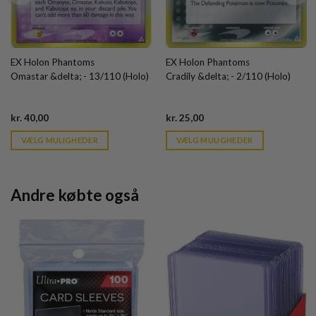
EX Holon Phantoms
EX Holon Phantoms
Omastar &delta; - 13/110 (Holo)
Cradily &delta; - 2/110 (Holo)
Current
Current
kr.
40,00
kr.
25,00
price
price
is:
is:
VÆLG MULIGHEDER
VÆLG MULIGHEDER
kr. 39,95.
kr. 39,95.
Andre købte også