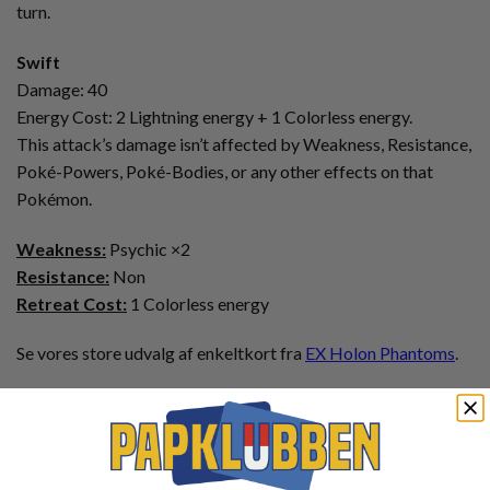
turn.
Swift
Damage: 40
Energy Cost: 2 Lightning energy + 1 Colorless energy.
This attack’s damage isn’t affected by Weakness, Resistance,
Poké-Powers, Poké-Bodies, or any other effects on that
Pokémon.
Weakness:
Psychic ×2
Resistance:
Non
Retreat Cost:
1 Colorless energy
Se vores store udvalg af enkeltkort fra
EX Holon Phantoms
.
EX Holon Phantoms blev udgivet i Maj 2006. Den er den 13.
udvidelse til EX serierne og samtidig den 28. serie der blev
udgivet på engelsk.
Serien indeholder 111 forskellige pokemonkort, hvoraf et