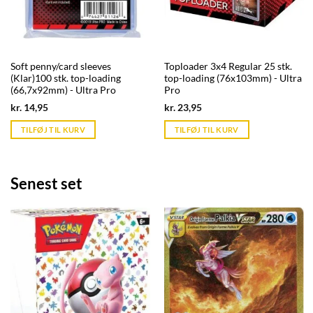
Soft penny/card sleeves
Toploader 3x4 Regular 25 stk.
(Klar)100 stk. top-loading
top-loading (76x103mm) - Ultra
(66,7x92mm) - Ultra Pro
Pro
Current
Current
kr.
14,95
kr.
23,95
price
price
is:
is:
TILFØJ TIL KURV
TILFØJ TIL KURV
kr. 39,95.
kr. 39,95.
Senest set