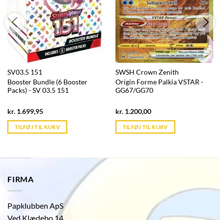
SV03.5 151
SWSH Crown Zenith
Booster Bundle (6 Booster
Origin Forme Palkia VSTAR -
Packs) - SV 03.5 151
GG67/GG70
Current
Current
kr.
1.699,95
kr.
1.200,00
price
price
is:
is:
TILFØJ TIL KURV
TILFØJ TIL KURV
kr. 39,95.
kr. 39,95.
FIRMA
Papklubben ApS
Ved Klædebo 14