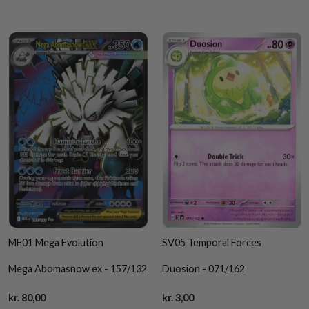
ME01 Mega Evolution
SV05 Temporal Forces
Mega Abomasnow ex - 157/132
Duosion - 071/162
Current
Current
kr.
80,00
kr.
3,00
price
price