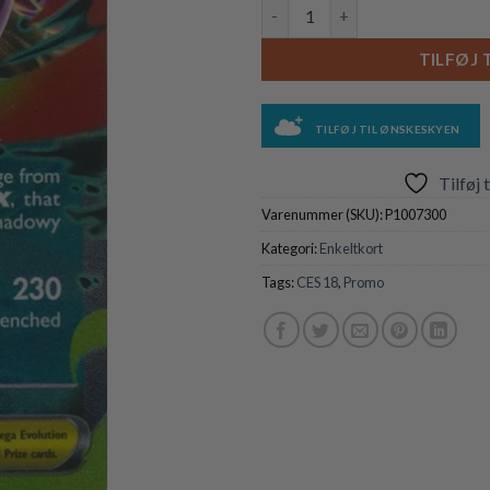
Mega Gengar ex - MEP073 anta
TILFØJ 
TILFØJ TIL ØNSKESKYEN
Tilføj 
Varenummer (SKU):
P1007300
Kategori:
Enkeltkort
Tags:
CES 18
,
Promo