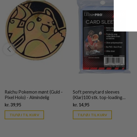
Raichu Pokemon mønt (Guld -
Soft penny/card sleeves
Pixel Holo) - Almindelig
(Klar)100 stk. top-loading
(66,7x92mm) - Ultra Pro
Current
Current
kr.
39,95
kr.
14,95
price
price
is:
is:
TILFØJ TIL KURV
TILFØJ TIL KURV
kr. 39,95.
kr. 39,95.