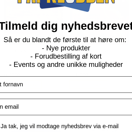
Tilmeld dig nyhedsbreve
Så er du blandt de første til at høre om:
- Nye produkter
MEP Black Star Promo
MEP Black Star Promo
- Forudbestilling af kort
Mega Latias ex - MEP011
Mega Charizard X ex - MEP029
- Events og andre unikke muligheder
Current
Current
kr.
60,00
kr.
150,00
navn
price
price
is:
is:
TILFØJ TIL KURV
TILFØJ TIL KURV
kr. 39,95.
kr. 39,95.
il
mtykke
Ja tak, jeg vil modtage nyhedsbrev via e-mail