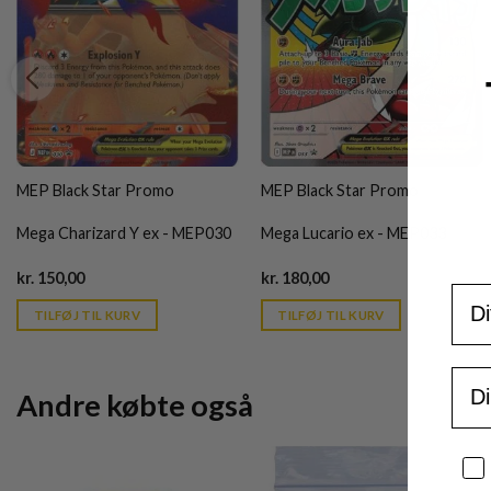
MEP Black Star Promo
MEP Black Star Promo
Mega Charizard Y ex - MEP030
Mega Lucario ex - MEP033
Current
Current
kr.
150,00
kr.
180,00
For
price
price
is:
is:
TILFØJ TIL KURV
TILFØJ TIL KURV
kr. 39,95.
kr. 39,95.
Ema
Andre købte også
Sa