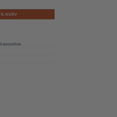
l
TIL KURV
til ønskeliste