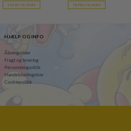
is:
is:
TILFØJ TIL KURV
TILFØJ TIL KURV
kr. 39,95.
kr. 39,95.
HJÆLP OG INFO
Åbningstider
Fragt og levering
Persondatapolitik
Handelsbetingelser
Cookiepolitik