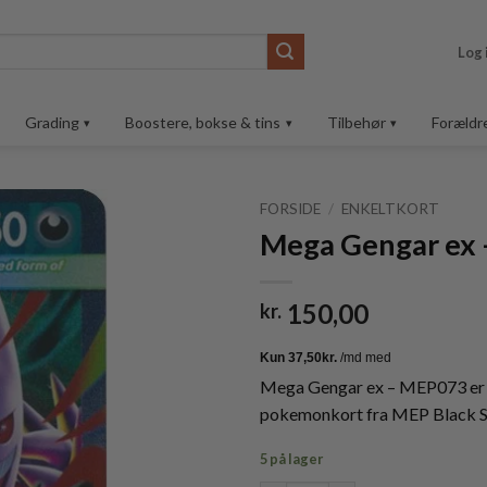
Log 
Grading
Boostere, bokse & tins
Tilbehør
Forældr
FORSIDE
/
ENKELTKORT
Mega Gengar ex
Tilføj til
ønskeliste
150,00
kr.
Mega Gengar ex – MEP073 er e
pokemonkort fra MEP Black St
5 på lager