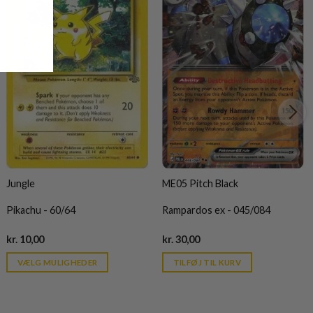
Jungle
ME05 Pitch Black
Pikachu - 60/64
Rampardos ex - 045/084
Current
Current
kr.
10,00
kr.
30,00
price
price
is:
is:
VÆLG MULIGHEDER
TILFØJ TIL KURV
kr. 39,95.
kr. 39,95.