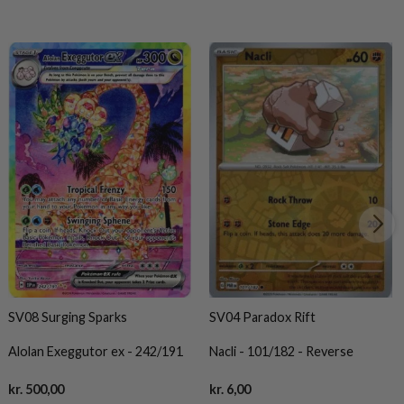
SV08 Surging Sparks
SV04 Paradox Rift
Alolan Exeggutor ex - 242/191
Nacli - 101/182 - Reverse
Current
Current
kr.
500,00
kr.
6,00
price
price