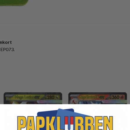
nkort
MEP073.