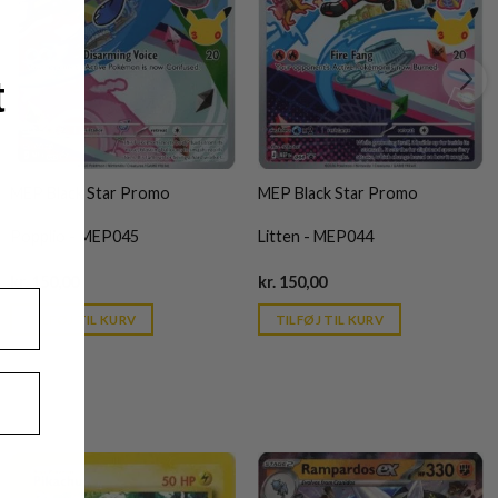
t
MEP Black Star Promo
MEP Black Star Promo
Popplio - MEP045
Litten - MEP044
Current
Current
kr.
150,00
kr.
150,00
price
price
is:
is:
TILFØJ TIL KURV
TILFØJ TIL KURV
kr. 39,95.
kr. 39,95.