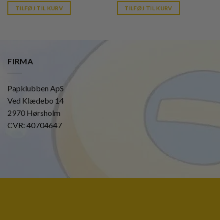
is:
is:
TILFØJ TIL KURV
TILFØJ TIL KURV
kr. 39,95.
kr. 39,95.
FIRMA
Papklubben ApS
Ved Klædebo 14
2970 Hørsholm
CVR: 40704647