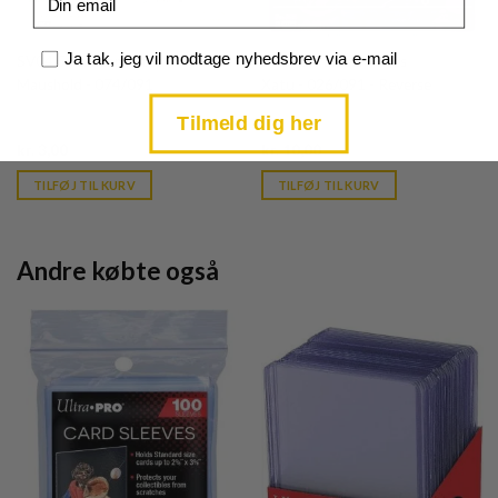
Samtykke
Ja tak, jeg vil modtage nyhedsbrev via e-mail
SV04.5 Paldean Fates
SV04.5 Paldean Fates
Maushold - 074/091
Xatu - 026/091 - Reverse
Tilmeld dig her
Current
Current
kr.
3,00
kr.
10,00
price
price
is:
is:
TILFØJ TIL KURV
TILFØJ TIL KURV
kr. 39,95.
kr. 39,95.
Andre købte også