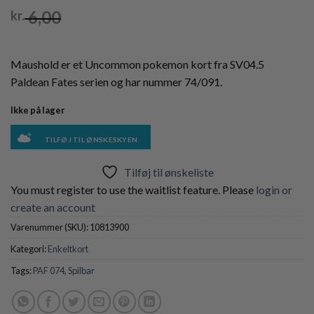
6,00
kr.
Maushold er et Uncommon pokemon kort fra SV04.5
Paldean Fates serien og har nummer 74/091.
Ikke på lager
TILFØJ TIL ØNSKESKYEN
Tilføj til ønskeliste
You must register to use the waitlist feature. Please
login or
create an account
Varenummer (SKU):
10813900
Kategori:
Enkeltkort
Tags:
PAF 074
,
Spilbar