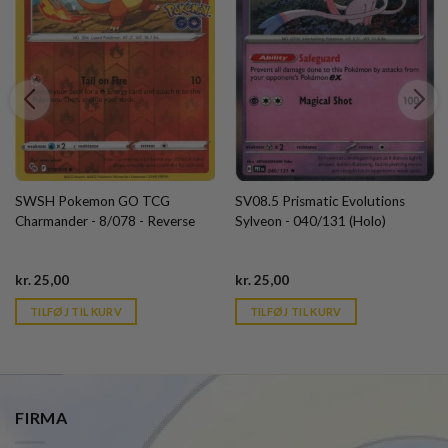
SWSH Pokemon GO TCG
SV08.5 Prismatic Evolutions
Charmander - 8/078 - Reverse
Sylveon - 040/131 (Holo)
Current
Current
kr.
25,00
kr.
25,00
price
price
is:
is:
TILFØJ TIL KURV
TILFØJ TIL KURV
kr. 39,95.
kr. 39,95.
FIRMA