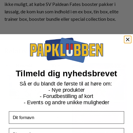
ikke muligt, at købe SV Paldean Fates booster pakker i
løssalg, de kom kun som indhold i en ex box, tin box, elite
trainer box, booster bundle eller special collection box.
Relaterede produkter
Tilmeld dig nyhedsbrevet
Så er du blandt de første til at høre om:
- Nye produkter
- Forudbestilling af kort
- Events og andre unikke muligheder
Fornavn
Email