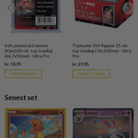
Soft penny/card sleeves
Toploader 3x4 Regular 25 stk.
(Klar)100 stk. top-loading
top-loading (76x103mm) - Ultra
(66,7x92mm) - Ultra Pro
Pro
Current
Current
kr.
14,95
kr.
23,95
price
price
is:
is:
TILFØJ TIL KURV
TILFØJ TIL KURV
kr. 39,95.
kr. 39,95.
Senest set