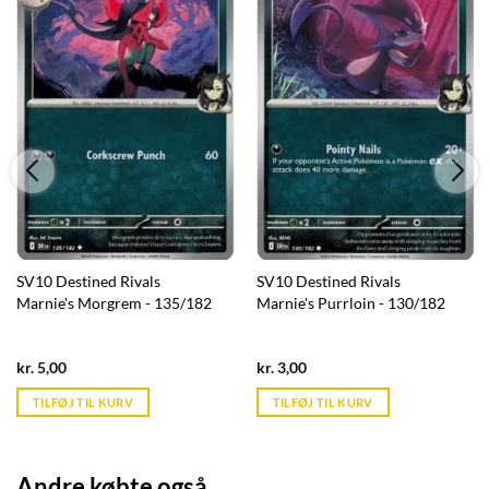
SV10 Destined Rivals
SV10 Destined Rivals
Marnie's Morgrem - 135/182
Marnie's Purrloin - 130/182
Current
Current
kr.
5,00
kr.
3,00
price
price
is:
is:
TILFØJ TIL KURV
TILFØJ TIL KURV
kr. 39,95.
kr. 39,95.
Andre købte også