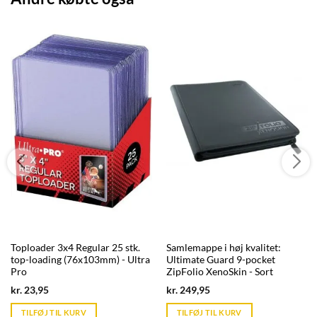
Toploader 3x4 Regular 25 stk.
Samlemappe i høj kvalitet:
top-loading (76x103mm) - Ultra
Ultimate Guard 9-pocket
Pro
ZipFolio XenoSkin - Sort
Current
Current
kr.
23,95
kr.
249,95
price
price
is:
is:
TILFØJ TIL KURV
TILFØJ TIL KURV
kr. 39,95.
kr. 39,95.