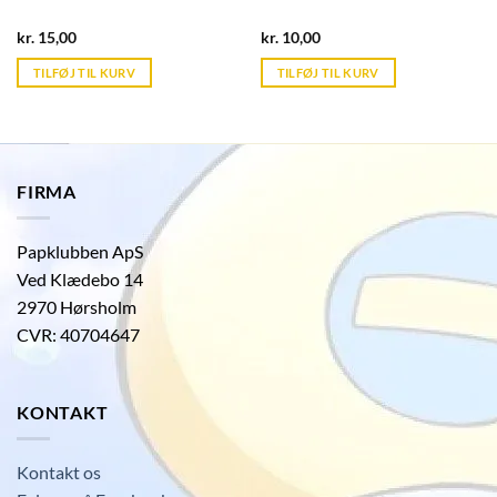
Current
Current
kr.
15,00
kr.
10,00
price
price
is:
is:
TILFØJ TIL KURV
TILFØJ TIL KURV
kr. 39,95.
kr. 39,95.
FIRMA
Papklubben ApS
Ved Klædebo 14
2970 Hørsholm
CVR: 40704647
KONTAKT
Kontakt os