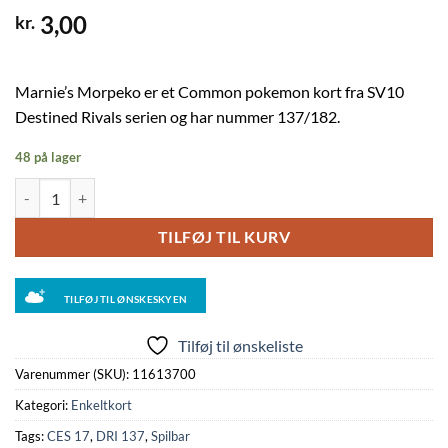
3,00
kr.
Marnie’s Morpeko er et Common pokemon kort fra SV10
Destined Rivals serien og har nummer 137/182.
48 på lager
Marnie's Morpeko - 137/182 antal
TILFØJ TIL KURV
TILFØJ TIL ØNSKESKYEN
Tilføj til ønskeliste
Varenummer (SKU):
11613700
Kategori:
Enkeltkort
Tags:
CES 17
,
DRI 137
,
Spilbar