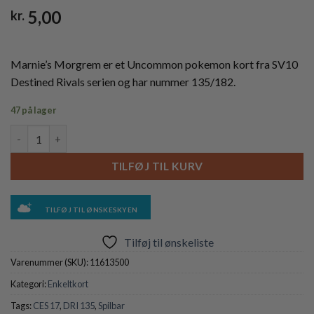
5,00
kr.
Marnie’s Morgrem er et Uncommon pokemon kort fra SV10
Destined Rivals serien og har nummer 135/182.
47 på lager
Marnie's Morgrem - 135/182 antal
TILFØJ TIL KURV
TILFØJ TIL ØNSKESKYEN
Tilføj til ønskeliste
Varenummer (SKU):
11613500
Kategori:
Enkeltkort
Tags:
CES 17
,
DRI 135
,
Spilbar