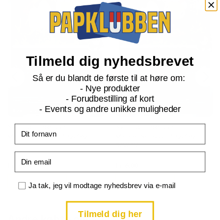
Tilmeld dig nyhedsbrevet
Så er du blandt de første til at høre om:
- Nye produkter
- Forudbestilling af kort
- Events og andre unikke muligheder
SV10 Destined Rivals
SV10 Destined Rivals
Fornavn
Marnie's Scraggy - 132/182
Marnie's Scraggy - 132/182 -
Reverse
Email
Current
Current
kr.
3,00
kr.
6,00
price
price
is:
is:
TILFØJ TIL KURV
TILFØJ TIL KURV
kr. 39,95.
kr. 39,95.
Samtykke
Ja tak, jeg vil modtage nyhedsbrev via e-mail
Tilmeld dig her
Andre købte også