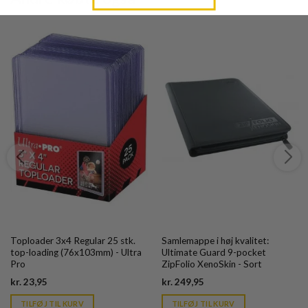
Toploader 3x4 Regular 25 stk.
Samlemappe i høj kvalitet:
top-loading (76x103mm) - Ultra
Ultimate Guard 9-pocket
Pro
ZipFolio XenoSkin - Sort
Current
Current
kr.
23,95
kr.
249,95
price
price
is:
is:
TILFØJ TIL KURV
TILFØJ TIL KURV
kr. 39,95.
kr. 39,95.