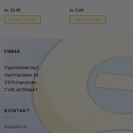
Current
Current
kr.
12,00
kr.
5,00
price
price
is:
is:
TILFØJ TIL KURV
TILFØJ TIL KURV
kr. 39,95.
kr. 39,95.
FIRMA
Papklubben ApS
Ved Klædebo 14
2970 Hørsholm
CVR: 40704647
KONTAKT
Kontakt os