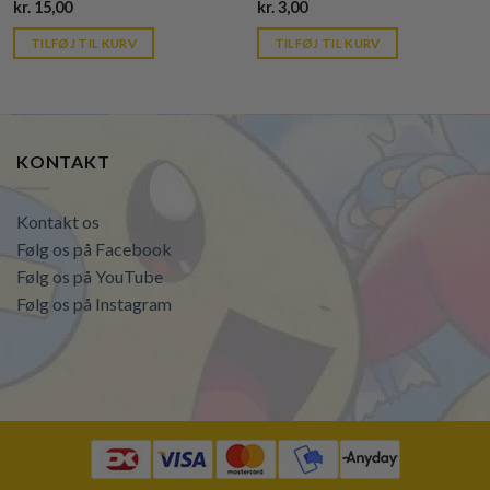
Current
Current
kr.
15,00
kr.
3,00
price
price
is:
is:
TILFØJ TIL KURV
TILFØJ TIL KURV
kr. 39,95.
kr. 39,95.
KONTAKT
Kontakt os
Følg os på Facebook
Følg os på YouTube
Følg os på Instagram