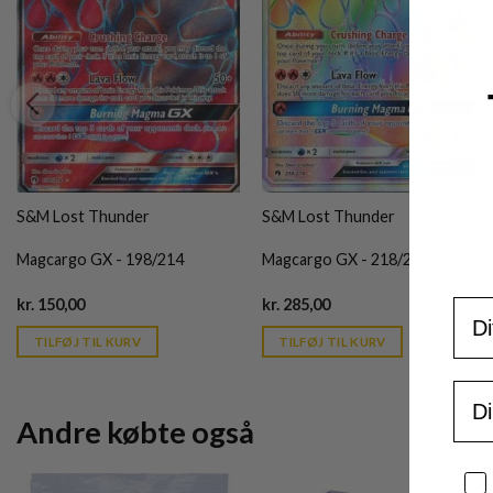
S&M Lost Thunder
S&M Lost Thunder
Magcargo GX - 198/214
Magcargo GX - 218/214
Current
Current
kr.
150,00
kr.
285,00
For
price
price
is:
is:
TILFØJ TIL KURV
TILFØJ TIL KURV
kr. 39,95.
kr. 39,95.
Ema
Andre købte også
Sa