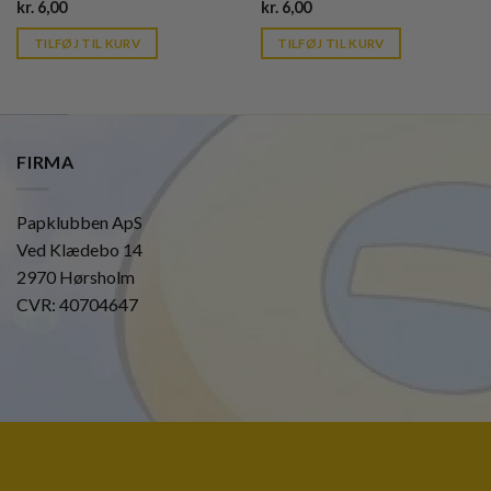
Current
Current
kr.
6,00
kr.
6,00
price
price
is:
is:
TILFØJ TIL KURV
TILFØJ TIL KURV
kr. 39,95.
kr. 39,95.
FIRMA
Papklubben ApS
Ved Klædebo 14
2970 Hørsholm
CVR: 40704647