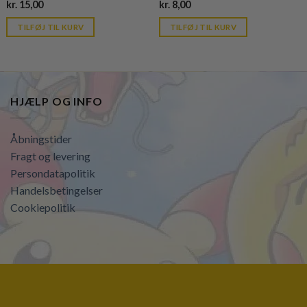
Current
Current
kr.
15,00
kr.
8,00
price
price
is:
is:
TILFØJ TIL KURV
TILFØJ TIL KURV
kr. 39,95.
kr. 39,95.
HJÆLP OG INFO
Åbningstider
Fragt og levering
Persondatapolitik
Handelsbetingelser
Cookiepolitik