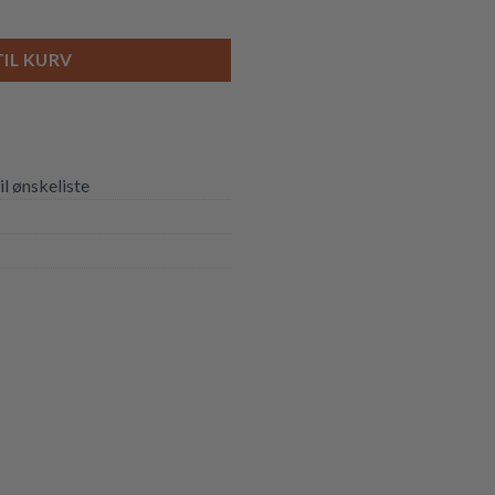
TIL KURV
til ønskeliste