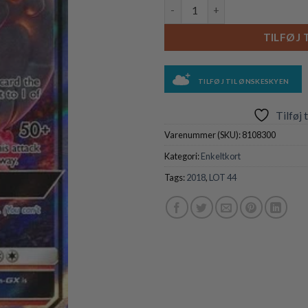
Magcargo GX - 44/214 antal
TILFØJ 
TILFØJ TIL ØNSKESKYEN
Tilføj 
Varenummer (SKU):
8108300
Kategori:
Enkeltkort
Tags:
2018
,
LOT 44