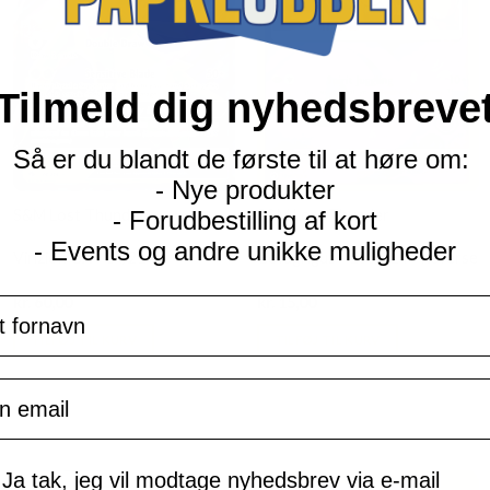
Tilmeld dig nyhedsbreve
Så er du blandt de første til at høre om:
- Nye produkter
S&M Lost Thunder
S&M Lost Thunder
- Forudbestilling af kort
- Events og andre unikke muligheder
Virizion GX - 34/214
Cofagrigus - 100/214 - Reverse
Current
Current
kr.
60,00
kr.
15,00
navn
price
price
is:
is:
TILFØJ TIL KURV
TILFØJ TIL KURV
kr. 39,95.
kr. 39,95.
il
mtykke
Ja tak, jeg vil modtage nyhedsbrev via e-mail