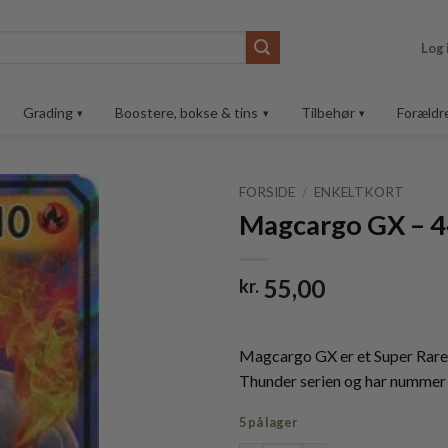
Log 
Grading
Boostere, bokse & tins
Tilbehør
Forældr
FORSIDE
/
ENKELTKORT
Magcargo GX – 
Tilføj til
ønskeliste
55,00
kr.
Magcargo GX er et Super Rare
Thunder serien og har nummer
5 på lager