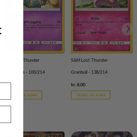
t
S&M Lost Thunder
S&M Lost Thunder
Cofagrigus - 100/214
Granbull - 138/214
Current
Current
kr.
8,00
kr.
8,00
price
price
is:
is:
TILFØJ TIL KURV
TILFØJ TIL KURV
kr. 39,95.
kr. 39,95.