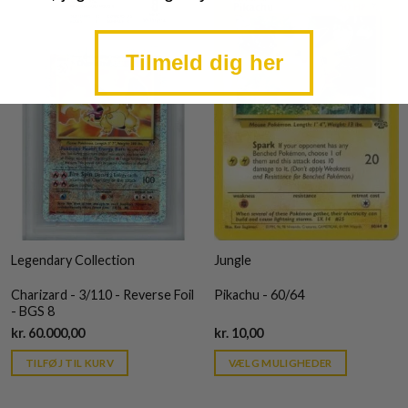
Tilmeld dig her
Legendary Collection
Jungle
Charizard - 3/110 - Reverse Foil
Pikachu - 60/64
- BGS 8
Current
Current
kr.
60.000,00
kr.
10,00
price
price
is:
is:
TILFØJ TIL KURV
VÆLG MULIGHEDER
kr. 39,95.
kr. 39,95.