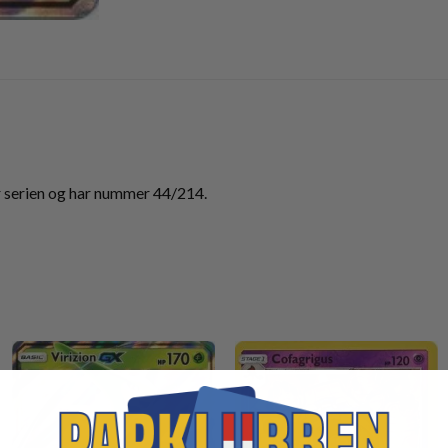
 serien og har nummer 44/214.