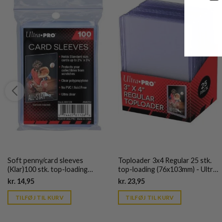
Soft penny/card sleeves
Toploader 3x4 Regular 25 stk.
(Klar)100 stk. top-loading
top-loading (76x103mm) - Ultra
(66,7x92mm) - Ultra Pro
Pro
Current
Current
kr.
14,95
kr.
23,95
price
price
is:
is:
TILFØJ TIL KURV
TILFØJ TIL KURV
kr. 39,95.
kr. 39,95.