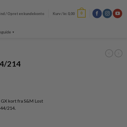
0
ind / Opret en kundekonto
Kurv /
kr.
0,00
eguide
44/214
 GX kort fra S&M Lost
 44/214.