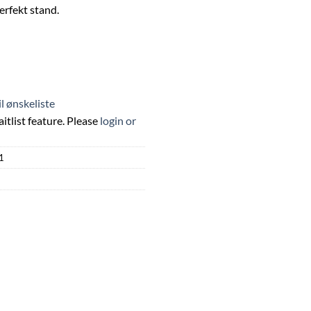
perfekt stand.
til ønskeliste
itlist feature. Please
login or
1