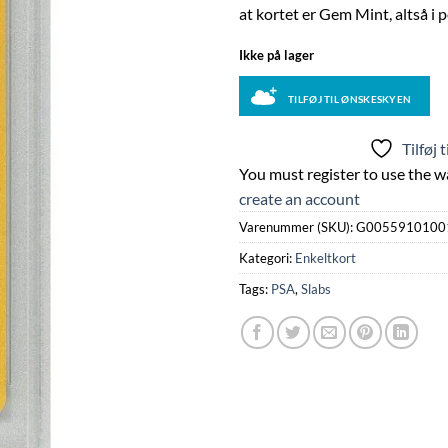
at kortet er Gem Mint, altså i 
Ikke på lager
TILFØJ TIL ØNSKESKYEN
Tilføj 
You must register to use the wa
create an account
Varenummer (SKU):
G0055910100
Kategori:
Enkeltkort
Tags:
PSA
,
Slabs