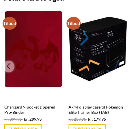
Tilbud
Tilbud
Charizard 9-pocket zippered
Akryl display case til Pokémon
Pro-Binder
Elite Trainer Box (TAB)
Original
Current
Original
Current
kr.
399,95
kr.
299,95
kr.
239,95
kr.
179,95
price
price
price
price
was:
is:
was:
is:
TILFØJ TIL KURV
TILFØJ TIL KURV