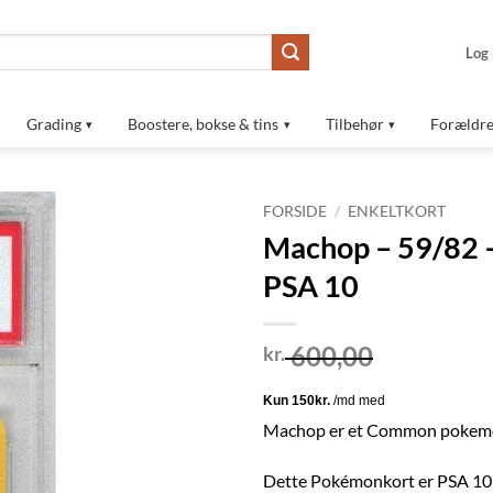
Log 
Grading
Boostere, bokse & tins
Tilbehør
Forældre
FORSIDE
/
ENKELTKORT
Machop – 59/82 – 
Tilføj til
PSA 10
ønskeliste
600,00
kr.
Machop er et Common pokemon
Dette Pokémonkort er PSA 10 