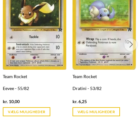
Team Rocket
Team Rocket
Eevee - 55/82
Dratini - 53/82
Current
Current
kr.
10,00
kr.
6,25
price
price
is:
is:
VÆLG MULIGHEDER
VÆLG MULIGHEDER
kr. 39,95.
kr. 39,95.