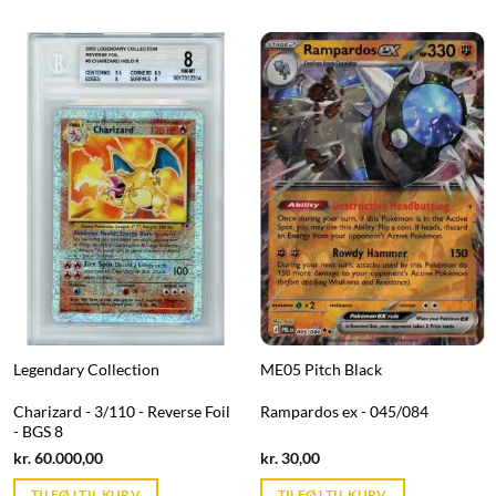
Legendary Collection
ME05 Pitch Black
Charizard - 3/110 - Reverse Foil
Rampardos ex - 045/084
- BGS 8
Current
Current
kr.
60.000,00
kr.
30,00
price
price
is:
is:
TILFØJ TIL KURV
TILFØJ TIL KURV