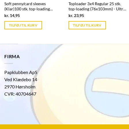
Soft penny/card sleeves
Toploader 3x4 Regular 25 stk.
(Klar)100 stk. top-loading
top-loading (76x103mm) - Ultra
(66,7x92mm) - Ultra Pro
Pro
Current
Current
kr.
14,95
kr.
23,95
price
price
is:
is:
TILFØJ TIL KURV
TILFØJ TIL KURV
kr. 39,95.
kr. 39,95.
FIRMA
Papklubben ApS
Ved Klædebo 14
2970 Hørsholm
CVR: 40704647