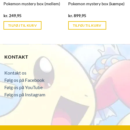
Pokemon mystery box (mellem)
Pokemon mystery box (kæmpe)
Current
Current
kr.
249,95
kr.
899,95
price
price
is:
is:
TILFØJ TIL KURV
TILFØJ TIL KURV
kr. 39,95.
kr. 39,95.
KONTAKT
Kontakt os
Følg os på Facebook
Følg os på YouTube
Følg os på Instagram