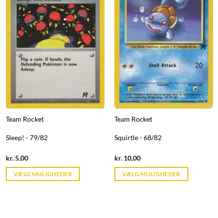
Team Rocket
Team Rocket
Sleep! - 79/82
Squirtle - 68/82
Current
Current
kr.
5,00
kr.
10,00
price
price
is:
is:
VÆLG MULIGHEDER
VÆLG MULIGHEDER
kr. 39,95.
kr. 39,95.