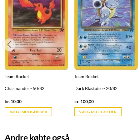
Team Rocket
Team Rocket
Charmander - 50/82
Dark Blastoise - 20/82
Current
Current
kr.
10,00
kr.
100,00
price
price
is:
is:
VÆLG MULIGHEDER
VÆLG MULIGHEDER
kr. 39,95.
kr. 39,95.
Andre købte også