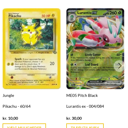
Jungle
ME05 Pitch Black
Pikachu - 60/64
Lurantis ex - 004/084
Current
Current
kr.
10,00
kr.
30,00
price
price
is:
is:
VÆLG MULIGHEDER
TILFØJ TIL KURV