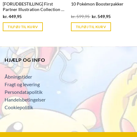
[FORUDBESTILLING] First
10 Pokémon Boosterpakker
Partner Illustration Collection -
Serie 3 - ME05 Pitch Black
Current
Original
Current
kr.
449,95
kr.
599,95
kr.
549,95
price
price
price
is:
was:
is:
TILFØJ TIL KURV
TILFØJ TIL KURV
kr. 39,95.
kr. 599,95.
kr. 39,95.
HJÆLP OG INFO
Åbningstider
Fragt og levering
Persondatapolitik
Handelsbetingelser
Cookiepolitik