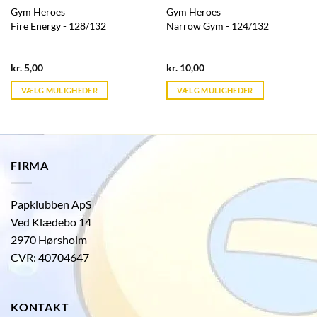
Gym Heroes
Gym Heroes
Fire Energy - 128/132
Narrow Gym - 124/132
Current
Current
kr.
5,00
kr.
10,00
price
price
is:
is:
VÆLG MULIGHEDER
VÆLG MULIGHEDER
kr. 39,95.
kr. 39,95.
FIRMA
Papklubben ApS
Ved Klædebo 14
2970 Hørsholm
CVR: 40704647
KONTAKT