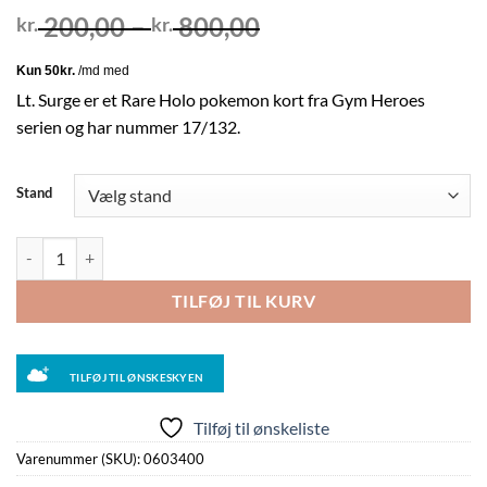
Prisinterval:
200,00
–
800,00
kr.
kr.
kr. 200,00
til
kr. 800,00
Lt. Surge er et Rare Holo pokemon kort fra Gym Heroes
serien og har nummer 17/132.
Stand
Lt. Surge - 17/132 - 1st Edition (Holo) antal
TILFØJ TIL KURV
TILFØJ TIL ØNSKESKYEN
Tilføj til ønskeliste
Varenummer (SKU):
0603400