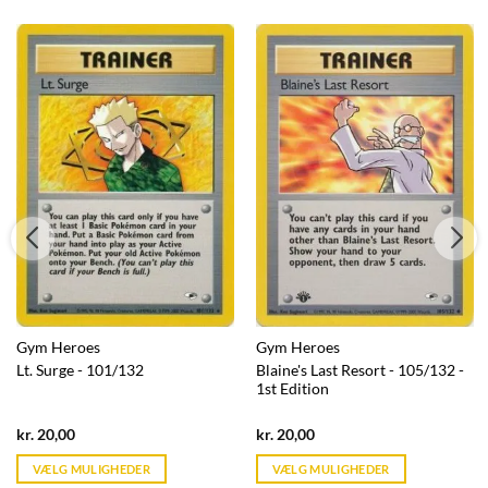
Gym Heroes
Gym Heroes
Lt. Surge - 101/132
Blaine's Last Resort - 105/132 -
1st Edition
Current
Current
kr.
20,00
kr.
20,00
price
price
is:
is:
VÆLG MULIGHEDER
VÆLG MULIGHEDER
kr. 39,95.
kr. 39,95.