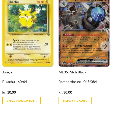
Jungle
ME05 Pitch Black
Pikachu - 60/64
Rampardos ex - 045/084
Current
Current
kr.
10,00
kr.
30,00
price
price
is:
is:
VÆLG MULIGHEDER
TILFØJ TIL KURV
kr. 39,95.
kr. 39,95.