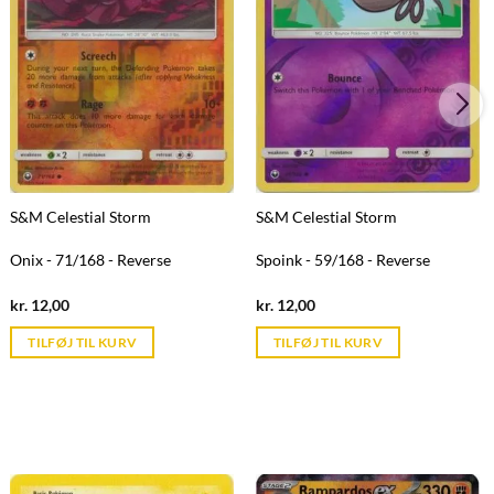
S&M Celestial Storm
S&M Celestial Storm
Onix - 71/168 - Reverse
Spoink - 59/168 - Reverse
Current
Current
kr.
12,00
kr.
12,00
price
price
is:
is:
TILFØJ TIL KURV
TILFØJ TIL KURV
kr. 39,95.
kr. 39,95.