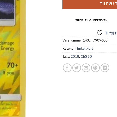
TILFØJ 
TILFØJ TIL ØNSKESKYEN
Tilføj 
Varenummer (SKU):
7909600
Kategori:
Enkeltkort
Tags:
2018
,
CES 50