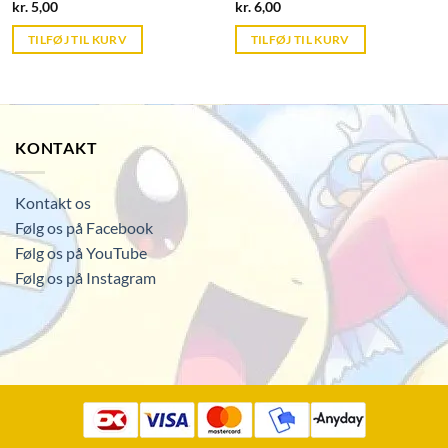
Current
Current
kr.
5,00
kr.
6,00
price
price
is:
is:
TILFØJ TIL KURV
TILFØJ TIL KURV
kr. 39,95.
kr. 39,95.
KONTAKT
Kontakt os
Følg os på Facebook
Følg os på YouTube
Følg os på Instagram