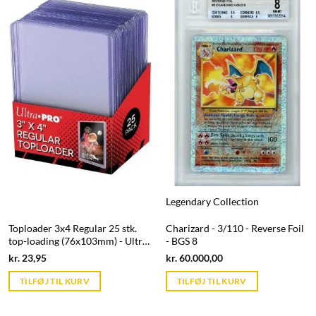
Legendary Collection
Toploader 3x4 Regular 25 stk.
Charizard - 3/110 - Reverse Foil
top-loading (76x103mm) - Ultra
- BGS 8
Pro
Current
Current
kr.
23,95
kr.
60.000,00
price
price
is:
is:
TILFØJ TIL KURV
TILFØJ TIL KURV
kr. 39,95.
kr. 39,95.