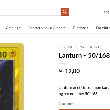
Log 
Grading
Boostere, bokse & tins
Tilbehør
Forældre
FORSIDE
/
ENKELTKORT
Lanturn – 50/168
Tilføj til
ønskeliste
12,00
kr.
Lanturn er et Uncommon kort f
og har nummer 50/168.
1 på lager