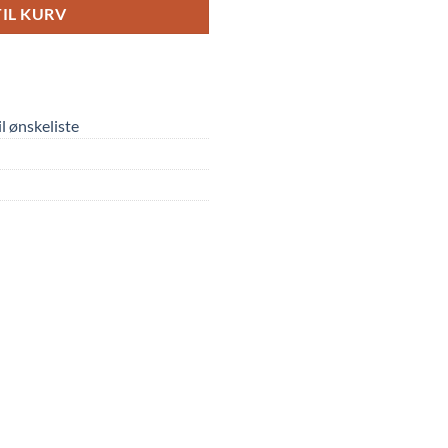
TIL KURV
til ønskeliste