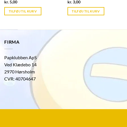
Current
Current
kr.
5,00
kr.
3,00
price
price
is:
is:
TILFØJ TIL KURV
TILFØJ TIL KURV
kr. 39,95.
kr. 39,95.
FIRMA
Papklubben ApS
Ved Klædebo 14
2970 Hørsholm
CVR: 40704647