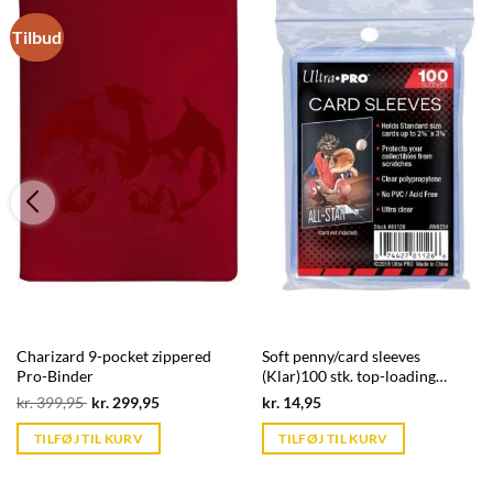
Tilbud
Charizard 9-pocket zippered
Soft penny/card sleeves
Pro-Binder
(Klar)100 stk. top-loading
(66,7x92mm) - Ultra Pro
Original
Current
Current
kr.
399,95
kr.
299,95
kr.
14,95
price
price
price
was:
is:
is:
TILFØJ TIL KURV
TILFØJ TIL KURV
kr. 399,95.
kr. 39,95.
kr. 39,95.