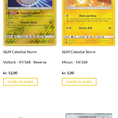
S&M Celestial Storm
S&M Celestial Storm
Voltorb - 47/168 - Reverse
Minun - 54/168
Current
Current
kr.
12,00
kr.
5,00
price
price
is:
is:
TILFØJ TIL KURV
TILFØJ TIL KURV
kr. 39,95.
kr. 39,95.