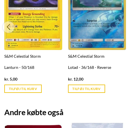
S&M Celestial Storm
S&M Celestial Storm
Lanturn - 50/168
Lotad - 36/168 - Reverse
Current
Current
kr.
5,00
kr.
12,00
price
price
is:
is:
TILFØJ TIL KURV
TILFØJ TIL KURV
kr. 39,95.
kr. 39,95.
Andre købte også