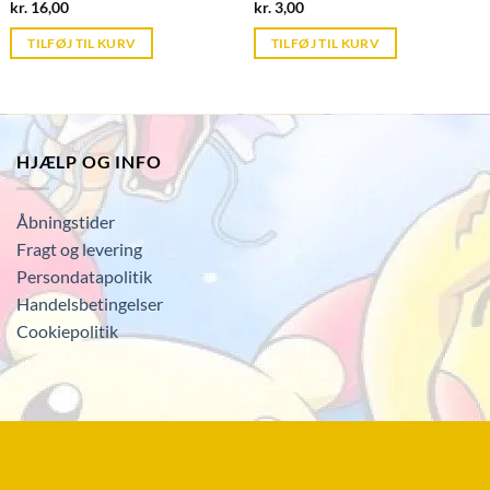
Current
Current
kr.
16,00
kr.
3,00
price
price
is:
is:
TILFØJ TIL KURV
TILFØJ TIL KURV
kr. 39,95.
kr. 39,95.
HJÆLP OG INFO
Åbningstider
Fragt og levering
Persondatapolitik
Handelsbetingelser
Cookiepolitik