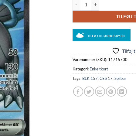
Kyurem ex - 157/086 antal
TILFØJ 
TILFØJ TIL ØNSKESKYEN
Tilføj 
Varenummer (SKU):
11715700
Kategori:
Enkeltkort
Tags:
BLK 157
,
CES 17
,
Spilbar