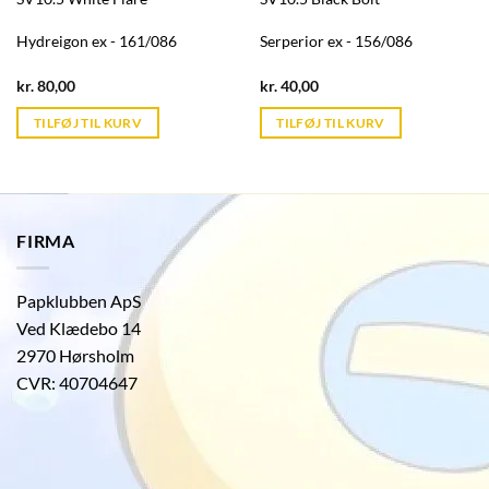
Hydreigon ex - 161/086
Serperior ex - 156/086
Current
Current
kr.
80,00
kr.
40,00
price
price
is:
is:
TILFØJ TIL KURV
TILFØJ TIL KURV
kr. 39,95.
kr. 39,95.
FIRMA
Papklubben ApS
Ved Klædebo 14
2970 Hørsholm
CVR: 40704647