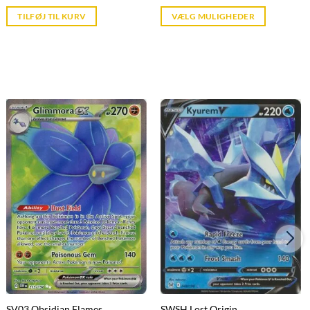
price
price
is:
is:
TILFØJ TIL KURV
VÆLG MULIGHEDER
kr. 39,95.
kr. 39,95.
SV03 Obsidian Flames
SWSH Lost Origin