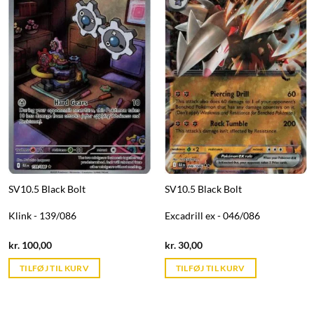
SV10.5 Black Bolt
SV10.5 Black Bolt
Klink - 139/086
Excadrill ex - 046/086
Current
Current
kr.
100,00
kr.
30,00
price
price
is:
is:
TILFØJ TIL KURV
TILFØJ TIL KURV
kr. 39,95.
kr. 39,95.