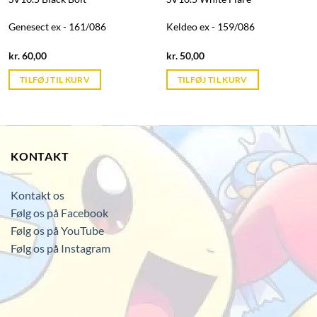
Genesect ex - 161/086
Keldeo ex - 159/086
Current
Current
kr.
60,00
kr.
50,00
price
price
is:
is:
TILFØJ TIL KURV
TILFØJ TIL KURV
kr. 39,95.
kr. 39,95.
KONTAKT
Kontakt os
Følg os på Facebook
Følg os på YouTube
Følg os på Instagram