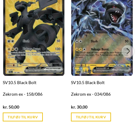
SV10.5 Black Bolt
SV10.5 Black Bolt
Zekrom ex - 158/086
Zekrom ex - 034/086
Current
Current
kr.
50,00
kr.
30,00
price
price
is:
is:
TILFØJ TIL KURV
TILFØJ TIL KURV
kr. 39,95.
kr. 39,95.