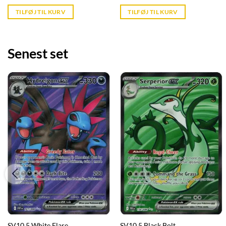
price
price
price
is:
was:
is:
TILFØJ TIL KURV
TILFØJ TIL KURV
kr. 39,95.
kr. 89,95.
kr. 39,95.
Senest set
SV10.5 White Flare
SV10.5 Black Bolt