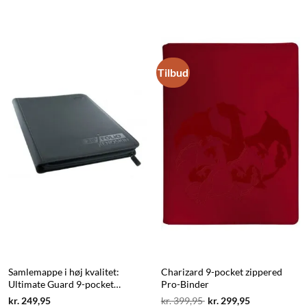
Tilbud
Samlemappe i høj kvalitet:
Charizard 9-pocket zippered
Ultimate Guard 9-pocket
Pro-Binder
ZipFolio XenoSkin - Sort
Current
Original
Current
kr.
249,95
kr.
399,95
kr.
299,95