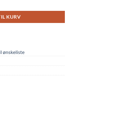
TIL KURV
til ønskeliste