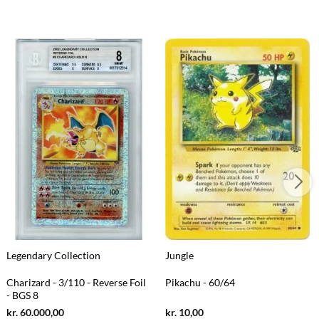
Legendary Collection
Jungle
Charizard - 3/110 - Reverse Foil
Pikachu - 60/64
- BGS 8
Current
Current
kr.
60.000,00
kr.
10,00