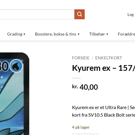
Log 
Grading
Boostere, bokse & tins
Tilbehør
Forældre
FORSIDE
/
ENKELTKORT
Kyurem ex – 157
Tilføj til
ønskeliste
40,00
kr.
Kyurem ex er et Ultra Rare | S
kort fra SV10.5 Black Bolt se
4 på lager