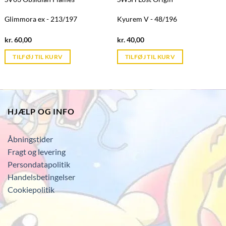
Glimmora ex - 213/197
Kyurem V - 48/196
Current
Current
kr.
60,00
kr.
40,00
price
price
is:
is:
TILFØJ TIL KURV
TILFØJ TIL KURV
kr. 39,95.
kr. 39,95.
HJÆLP OG INFO
Åbningstider
Fragt og levering
Persondatapolitik
Handelsbetingelser
Cookiepolitik