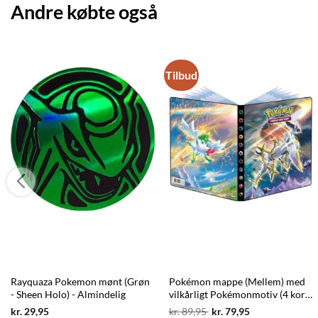
Andre købte også
Tilbud
Rayquaza Pokemon mønt (Grøn
Pokémon mappe (Mellem) med
- Sheen Holo) - Almindelig
vilkårligt Pokémonmotiv (4 kort
pr. side)
Current
Original
Current
kr.
29,95
kr.
89,95
kr.
79,95