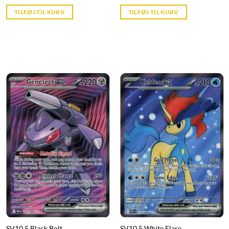
price
price
price
is:
was:
is:
TILFØJ TIL KURV
TILFØJ TIL KURV
kr. 39,95.
kr. 399,95.
kr. 39,95.
SV10.5 Black Bolt
SV10.5 White Flare