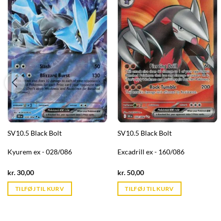
SV10.5 Black Bolt
SV10.5 Black Bolt
Kyurem ex - 028/086
Excadrill ex - 160/086
Current
Current
kr.
30,00
kr.
50,00
price
price
is:
is:
TILFØJ TIL KURV
TILFØJ TIL KURV
kr. 39,95.
kr. 39,95.