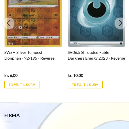
SWSH Silver Tempest
SV06.5 Shrouded Fable
Donphan - 92/195 - Reverse
Darkness Energy 2023 - Reverse
Current
Current
kr.
6,00
kr.
10,00
price
price
is:
is:
TILFØJ TIL KURV
TILFØJ TIL KURV
kr. 39,95.
kr. 39,95.
FIRMA