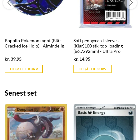
Popplio Pokemon mønt (Blå -
Soft penny/card sleeves
Cracked Ice Holo) - Almindelig
(Klar)100 stk. top-loading
(66,7x92mm) - Ultra Pro
Current
Current
kr.
39,95
kr.
14,95
price
price
is:
is:
TILFØJ TIL KURV
TILFØJ TIL KURV
kr. 39,95.
kr. 39,95.
Senest set