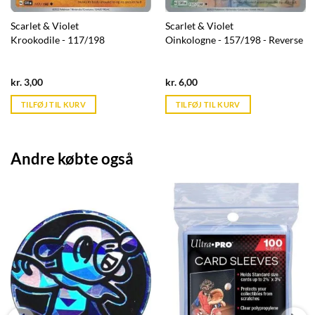
Scarlet & Violet
Scarlet & Violet
Krookodile - 117/198
Oinkologne - 157/198 - Reverse
Current
Current
kr.
3,00
kr.
6,00
price
price
is:
is:
TILFØJ TIL KURV
TILFØJ TIL KURV
kr. 39,95.
kr. 39,95.
Andre købte også