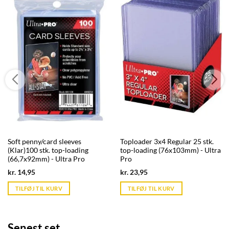
Soft penny/card sleeves
Toploader 3x4 Regular 25 stk.
(Klar)100 stk. top-loading
top-loading (76x103mm) - Ultra
(66,7x92mm) - Ultra Pro
Pro
Current
Current
kr.
14,95
kr.
23,95
price
price
is:
is:
TILFØJ TIL KURV
TILFØJ TIL KURV
kr. 39,95.
kr. 39,95.
Senest set