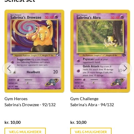
Gym Heroes
Gym Challenge
Sabrina's Drowzee - 92/132
Sabrina's Abra - 94/132
Current
Current
kr.
10,00
kr.
10,00
price
price
is:
is:
VÆLG MULIGHEDER
VÆLG MULIGHEDER
kr. 39,95.
kr. 39,95.