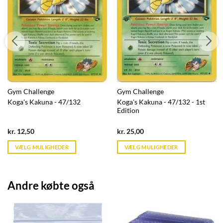
Gym Challenge
Gym Challenge
Koga's Kakuna - 47/132
Koga's Kakuna - 47/132 - 1st
Edition
Current
Current
kr.
12,50
kr.
25,00
price
price
is:
is:
VÆLG MULIGHEDER
VÆLG MULIGHEDER
kr. 39,95.
kr. 39,95.
Andre købte også