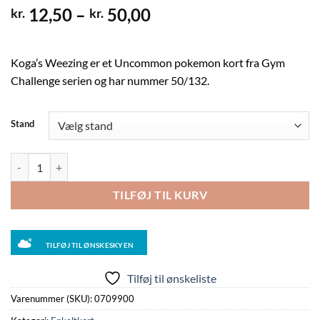
Prisinterval:
12,50
–
50,00
kr.
kr.
kr. 12,50
til
kr. 50,00
Koga’s Weezing er et Uncommon pokemon kort fra Gym
Challenge serien og har nummer 50/132.
Stand
Koga's Weezing - 50/132 antal
TILFØJ TIL KURV
TILFØJ TIL ØNSKESKYEN
Tilføj til ønskeliste
Varenummer (SKU):
0709900