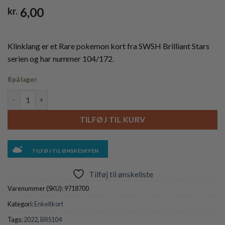
6,00
kr.
Klinklang er et Rare pokemon kort fra SWSH Brilliant Stars
serien og har nummer 104/172.
8 på lager
Klinklang - 104/172 - Reverse antal
TILFØJ TIL KURV
TILFØJ TIL ØNSKESKYEN
Tilføj til ønskeliste
Varenummer (SKU):
9718700
Kategori:
Enkeltkort
Tags:
2022
,
BRS104