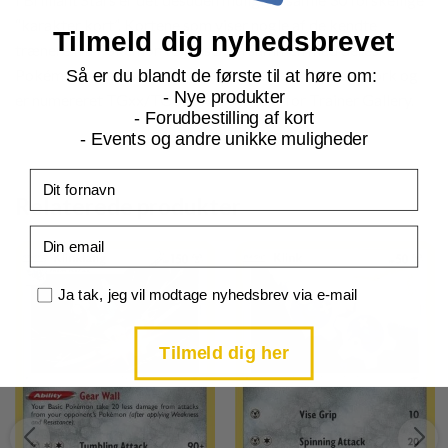
“karakter kort”. Kortene som viser nogle af de kendte
Tilmeld dig nyhedsbrevet
trænere fra Pokémon tegneserien sammen med deres
Pokémon. Alle disse kort har et særdeles smukt artwork og
Så er du blandt de første til at høre om:
- Nye produkter
er numereret TGxx/TG30, hvor TG står for Trainer Gallery.
- Forudbestilling af kort
- Events og andre unikke muligheder
Fornavn
Relaterede produkter
Email
Samtykke
Ja tak, jeg vil modtage nyhedsbrev via e-mail
Tilmeld dig her