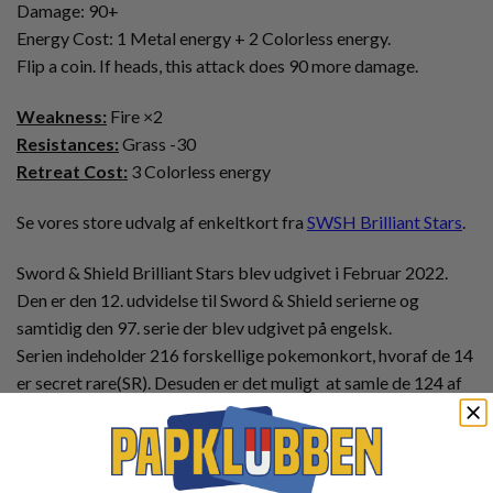
Damage: 90+
Energy Cost: 1 Metal energy + 2 Colorless energy.
Flip a coin. If heads, this attack does 90 more damage.
Weakness:
Fire ×2
Resistances:
Grass -30
Retreat Cost:
3 Colorless energy
Se vores store udvalg af enkeltkort fra
SWSH Brilliant Stars
.
Sword & Shield Brilliant Stars blev udgivet i Februar 2022.
Den er den 12. udvidelse til Sword & Shield serierne og
samtidig den 97. serie der blev udgivet på engelsk.
Serien indeholder 216 forskellige pokemonkort, hvoraf de 14
er secret rare(SR). Desuden er det muligt at samle de 124 af
kortene som reverse foil.
I SWSH Brilliant Stars, kan du være heldig at finde kort som
Charizard VSTAR, Arceus VSTAR eller Galarian Moltres V.
I Brilliant Stars er det desuden muligt at samle 30 forskellige