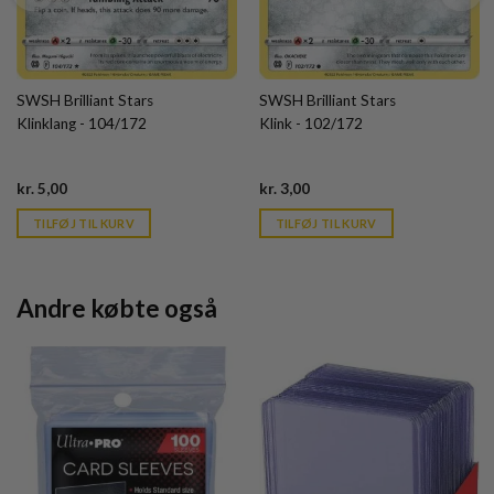
SWSH Brilliant Stars
SWSH Brilliant Stars
Klinklang - 104/172
Klink - 102/172
Current
Current
kr.
5,00
kr.
3,00
price
price
is:
is:
TILFØJ TIL KURV
TILFØJ TIL KURV
kr. 39,95.
kr. 39,95.
Andre købte også