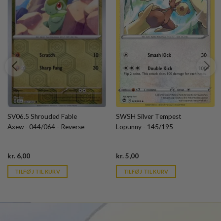
SV06.5 Shrouded Fable
SWSH Silver Tempest
Axew - 044/064 - Reverse
Lopunny - 145/195
Current
Current
kr.
6,00
kr.
5,00
price
price
is:
is:
TILFØJ TIL KURV
TILFØJ TIL KURV
kr. 39,95.
kr. 39,95.