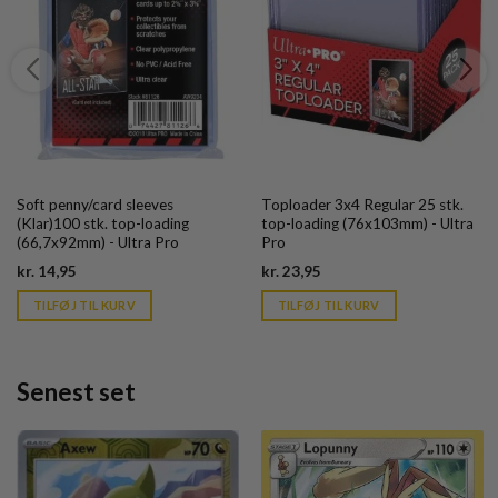
Soft penny/card sleeves
Toploader 3x4 Regular 25 stk.
(Klar)100 stk. top-loading
top-loading (76x103mm) - Ultra
(66,7x92mm) - Ultra Pro
Pro
Current
Current
kr.
14,95
kr.
23,95
price
price
is:
is:
TILFØJ TIL KURV
TILFØJ TIL KURV
kr. 39,95.
kr. 39,95.
Senest set