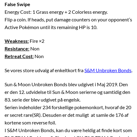
False Swipe
Energy Cost: 1 Grass energy + 2 Colorless energy.
Flip a coin. If heads, put damage counters on your opponent’s
Active Pokémon until its remaining HP is 10.
Weakness:
Fire ×2
Resistance:
Non
Retreat Cost:
Non
Se vores store udvalg af enkeltkort fra
S&M Unbroken Bonds
.
Sun & Moon Unbroken Bonds blev udgivet i Maj 2019. Den
er den 12. udvidelse til Sun & Moon serierne og samtidig den
83. serie der blev udgivet på engelsk.
Serien indeholder 234 forskellige pokemonkort, hvoraf de 20
er secret rare(SR). Desuden er det muligt at samle de 176 af
kortene som reverse foil.
I S&M Unbroken Bonds, kan du være heldig at finde kort som