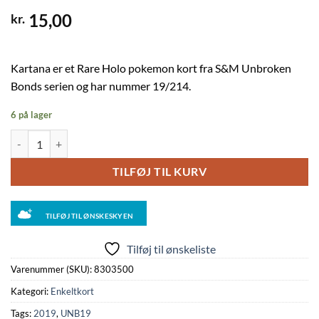
15,00
kr.
Kartana er et Rare Holo pokemon kort fra S&M Unbroken
Bonds serien og har nummer 19/214.
6 på lager
Kartana - 19/214 (Holo) antal
TILFØJ TIL KURV
TILFØJ TIL ØNSKESKYEN
Tilføj til ønskeliste
Varenummer (SKU):
8303500
Kategori:
Enkeltkort
Tags:
2019
,
UNB19