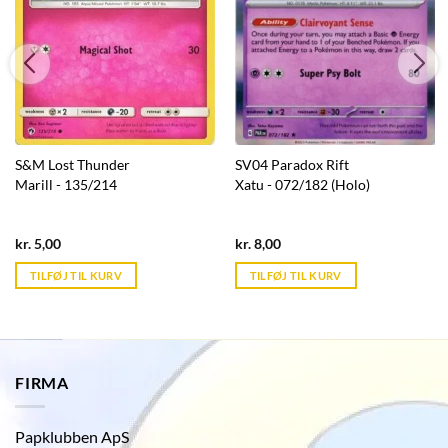
S&M Lost Thunder
SV04 Paradox Rift
Marill - 135/214
Xatu - 072/182 (Holo)
Current
Current
kr.
5,00
kr.
8,00
price
price
is:
is:
TILFØJ TIL KURV
TILFØJ TIL KURV
kr. 39,95.
kr. 39,95.
FIRMA
Papklubben ApS