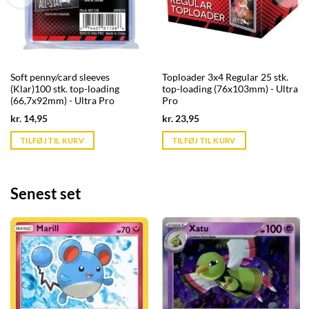
Soft penny/card sleeves
Toploader 3x4 Regular 25 stk.
(Klar)100 stk. top-loading
top-loading (76x103mm) - Ultra
(66,7x92mm) - Ultra Pro
Pro
Current
Current
kr.
14,95
kr.
23,95
price
price
is:
is:
TILFØJ TIL KURV
TILFØJ TIL KURV
kr. 39,95.
kr. 39,95.
Senest set