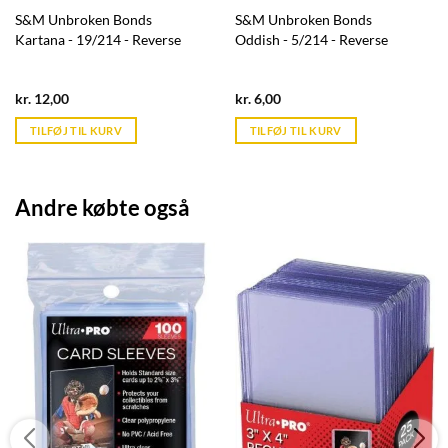
S&M Unbroken Bonds
S&M Unbroken Bonds
Kartana - 19/214 - Reverse
Oddish - 5/214 - Reverse
Current
Current
kr.
12,00
kr.
6,00
price
price
is:
is:
TILFØJ TIL KURV
TILFØJ TIL KURV
kr. 39,95.
kr. 39,95.
Andre købte også