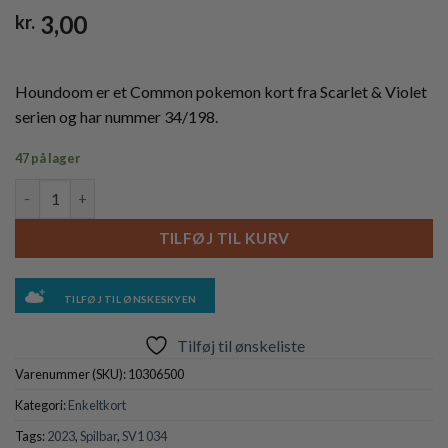
3,00
kr.
Houndoom er et Common pokemon kort fra Scarlet & Violet
serien og har nummer 34/198.
47 på lager
Houndoom - 034/198 antal
TILFØJ TIL KURV
TILFØJ TIL ØNSKESKYEN
Tilføj til ønskeliste
Varenummer (SKU):
10306500
Kategori:
Enkeltkort
Tags:
2023
,
Spilbar
,
SV1 034