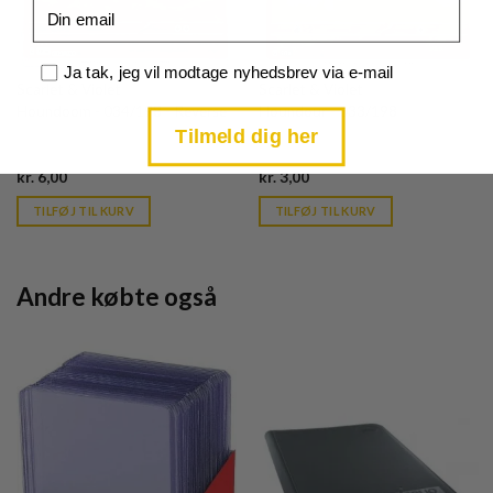
Email
Samtykke
Ja tak, jeg vil modtage nyhedsbrev via e-mail
Scarlet & Violet
Scarlet & Violet
Houndoom - 034/198 - Reverse
Houndour - 033/198
Tilmeld dig her
Current
Current
kr.
6,00
kr.
3,00
price
price
is:
is:
TILFØJ TIL KURV
TILFØJ TIL KURV
kr. 39,95.
kr. 39,95.
Andre købte også