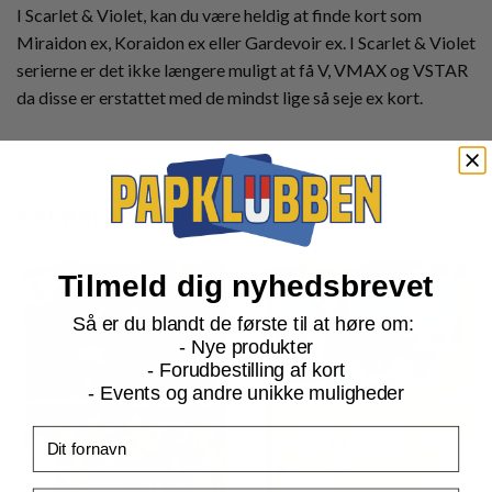
I Scarlet & Violet, kan du være heldig at finde kort som
Miraidon ex, Koraidon ex eller Gardevoir ex. I Scarlet & Violet
serierne er det ikke længere muligt at få V, VMAX og VSTAR
da disse er erstattet med de mindst lige så seje ex kort.
Relaterede produkter
Tilmeld dig nyhedsbrevet
Så er du blandt de første til at høre om:
- Nye produkter
- Forudbestilling af kort
- Events og andre unikke muligheder
Fornavn