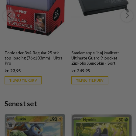
Toploader 3x4 Regular 25 stk.
Samlemappe i høj kvalitet:
top-loading (76x103mm) - Ultra
Ultimate Guard 9-pocket
Pro
ZipFolio XenoSkin - Sort
Current
Current
kr.
23,95
kr.
249,95
price
price
is:
is:
TILFØJ TIL KURV
TILFØJ TIL KURV
kr. 39,95.
kr. 39,95.
Senest set