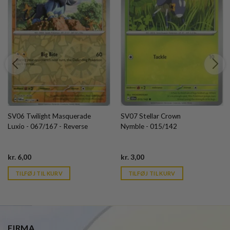
SV06 Twilight Masquerade
SV07 Stellar Crown
Luxio - 067/167 - Reverse
Nymble - 015/142
Current
Current
kr.
6,00
kr.
3,00
price
price
is:
is:
TILFØJ TIL KURV
TILFØJ TIL KURV
kr. 39,95.
kr. 39,95.
FIRMA