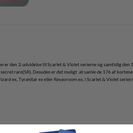
er den 3. udvidelse til Scarlet & Violet serierne og samtidig den 1
secret rare(SR). Desuden er det muligt at samle de 176 af kortene 
izard ex, Tyranitar ex eller Revavroom ex. I Scarlet & Violet seri