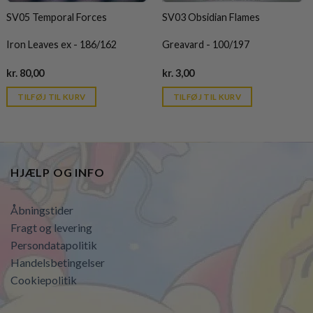
SV05 Temporal Forces
SV03 Obsidian Flames
Iron Leaves ex - 186/162
Greavard - 100/197
Current
Current
kr.
80,00
kr.
3,00
price
price
is:
is:
TILFØJ TIL KURV
TILFØJ TIL KURV
kr. 39,95.
kr. 39,95.
HJÆLP OG INFO
Åbningstider
Fragt og levering
Persondatapolitik
Handelsbetingelser
Cookiepolitik