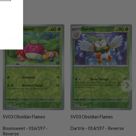
SV03 Obsidian Flames
SV03 Obsidian Flames
Bounsweet - 016/197 -
Dartrix - 014/197 - Reverse
Reverse