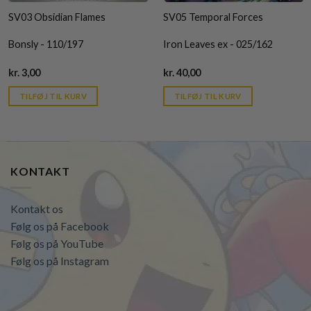
SV03 Obsidian Flames
SV05 Temporal Forces
Bonsly - 110/197
Iron Leaves ex - 025/162
Current
Current
kr.
3,00
kr.
40,00
price
price
is:
is:
TILFØJ TIL KURV
TILFØJ TIL KURV
kr. 39,95.
kr. 39,95.
KONTAKT
Kontakt os
Følg os på Facebook
Følg os på YouTube
Følg os på Instagram