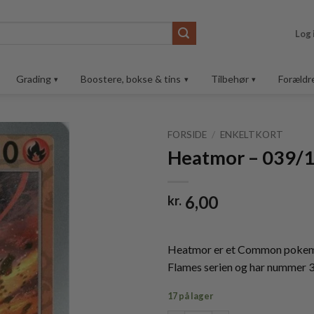
Log 
Grading
Boostere, bokse & tins
Tilbehør
Forældr
FORSIDE
/
ENKELTKORT
Heatmor – 039/1
Tilføj til
ønskeliste
6,00
kr.
Heatmor er et Common pokemo
Flames serien og har nummer 
17 på lager