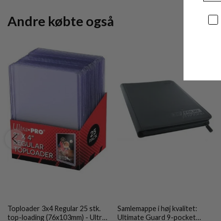
Andre købte også
Sa
Toploader 3x4 Regular 25 stk.
Samlemappe i høj kvalitet:
top-loading (76x103mm) - Ultra
Ultimate Guard 9-pocket