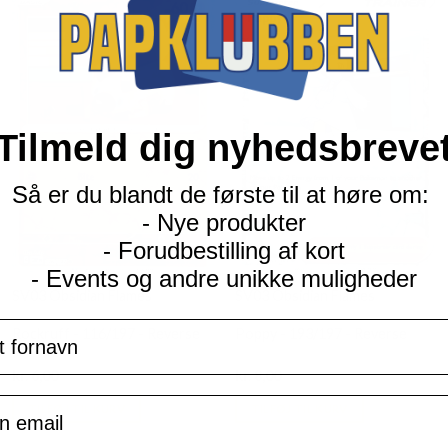
Tilmeld dig nyhedsbreve
Så er du blandt de første til at høre om:
- Nye produkter
- Forudbestilling af kort
- Events og andre unikke muligheder
SV03 Obsidian Flames
SV03 Obsidian Flames
navn
Rockruff - 116/197 - Reverse
Poppy - 193/197 - Reverse
Current
Current
kr.
6,00
kr.
8,00
price
price
is:
is:
il
TILFØJ TIL KURV
TILFØJ TIL KURV
kr. 39,95.
kr. 39,95.