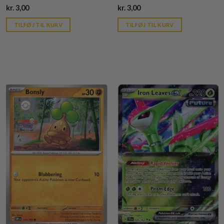
Current
Current
kr.
3,00
kr.
3,00
price
price
is:
is:
TILFØJ TIL KURV
TILFØJ TIL KURV
kr. 39,95.
kr. 39,95.