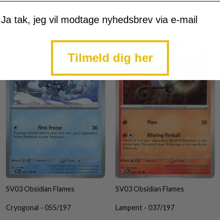
mtykke
Ja tak, jeg vil modtage nyhedsbrev via e-mail
Tilmeld dig her
SV03 Obsidian Flames
SV03 Obsidian Flames
Cryogonal - 055/197
Lampent - 037/197