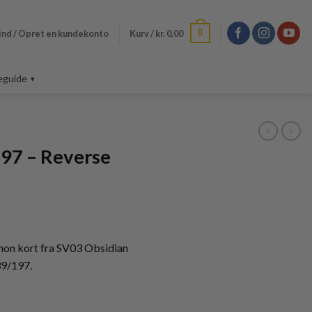
0
ind / Opret en kundekonto
Kurv /
kr.
0,00
eguide
97 – Reverse
n kort fra SV03 Obsidian
39/197.