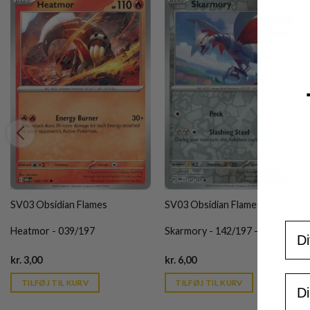
SV03 Obsidian Flames
SV03 Obsidian Flames
For
Heatmor - 039/197
Skarmory - 142/197 - Reverse
Current
Current
kr.
3,00
kr.
6,00
price
price
is:
is:
Ema
TILFØJ TIL KURV
TILFØJ TIL KURV
kr. 39,95.
kr. 39,95.