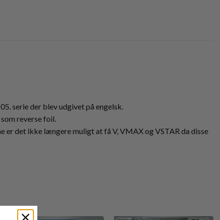
05. serie der blev udgivet på engelsk.
som reverse foil.
erne er det ikke længere muligt at få V, VMAX og VSTAR da disse