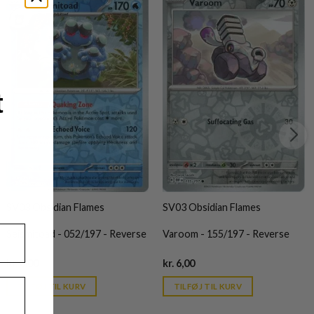
t
SV03 Obsidian Flames
SV03 Obsidian Flames
Seismitoad - 052/197 - Reverse
Varoom - 155/197 - Reverse
Current
Current
kr.
6,00
kr.
6,00
price
price
is:
is:
TILFØJ TIL KURV
TILFØJ TIL KURV
kr. 39,95.
kr. 39,95.