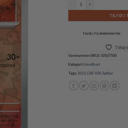
Heatmor - 039/197 - Reverse a
TILFØJ 
TILFØJ TIL ØNSKESKYEN
Tilføj 
Varenummer (SKU):
10507500
Kategori:
Enkeltkort
Tags:
2023
,
OBF 039
,
Spilbar