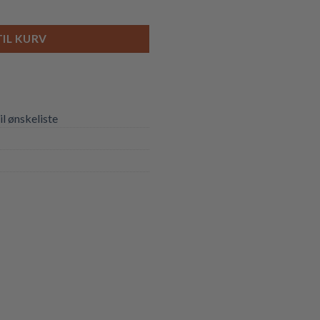
ntal
TIL KURV
til ønskeliste