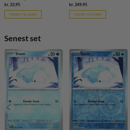
Pro
ZipFolio XenoSkin - Sort
Current
Current
kr.
23,95
kr.
249,95
price
price
is:
is:
TILFØJ TIL KURV
TILFØJ TIL KURV
kr. 39,95.
kr. 39,95.
Senest set