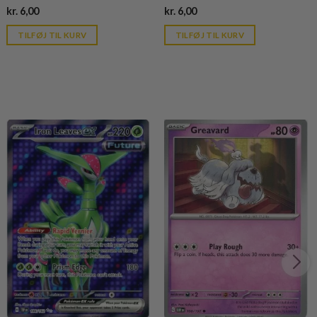
Current
Current
kr.
6,00
kr.
6,00
price
price
is:
is:
TILFØJ TIL KURV
TILFØJ TIL KURV
kr. 39,95.
kr. 39,95.