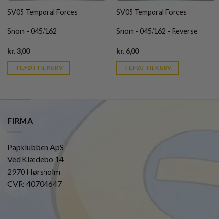
SV05 Temporal Forces
SV05 Temporal Forces
Snom - 045/162
Snom - 045/162 - Reverse
Current
Current
kr.
3,00
kr.
6,00
price
price
is:
is:
TILFØJ TIL KURV
TILFØJ TIL KURV
kr. 39,95.
kr. 39,95.
FIRMA
Papklubben ApS
Ved Klædebo 14
2970 Hørsholm
CVR: 40704647