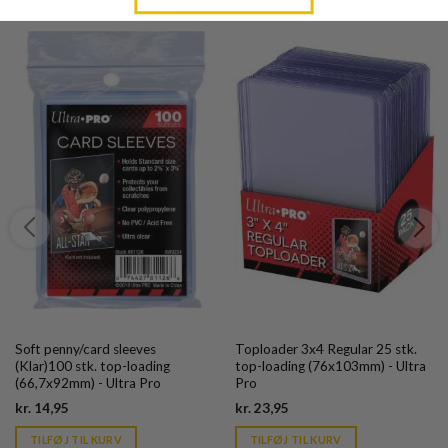
Soft penny/card sleeves
Toploader 3x4 Regular 25 stk.
(Klar)100 stk. top-loading
top-loading (76x103mm) - Ultra
(66,7x92mm) - Ultra Pro
Pro
Current
Current
kr.
14,95
kr.
23,95
price
price
is:
is:
TILFØJ TIL KURV
TILFØJ TIL KURV
kr. 39,95.
kr. 39,95.