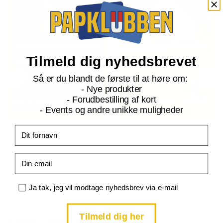
Tilmeld dig nyhedsbrevet
Så er du blandt de første til at høre om:
- Nye produkter
- Forudbestilling af kort
- Events og andre unikke muligheder
S&M Celestial Storm
S&M Celestial Storm
Fornavn
Gulpin - 57/168
Phanpy - 72/168
Email
Current
Current
kr.
5,00
kr.
5,00
price
price
is:
is:
TILFØJ TIL KURV
TILFØJ TIL KURV
kr. 39,95.
kr. 39,95.
Samtykke
Ja tak, jeg vil modtage nyhedsbrev via e-mail
Tilmeld dig her
Andre købte også