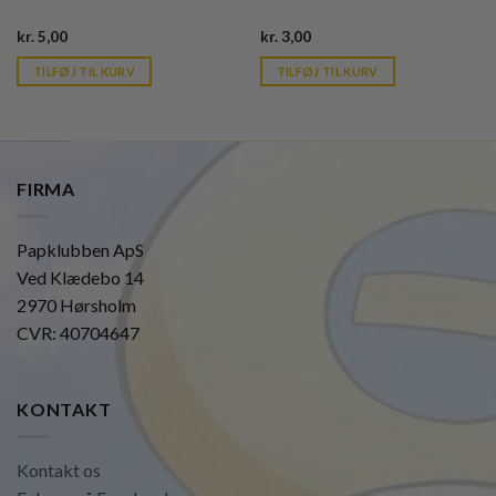
Current
Current
kr.
5,00
kr.
3,00
price
price
is:
is:
TILFØJ TIL KURV
TILFØJ TIL KURV
kr. 39,95.
kr. 39,95.
FIRMA
Papklubben ApS
Ved Klædebo 14
2970 Hørsholm
CVR: 40704647
KONTAKT
Kontakt os