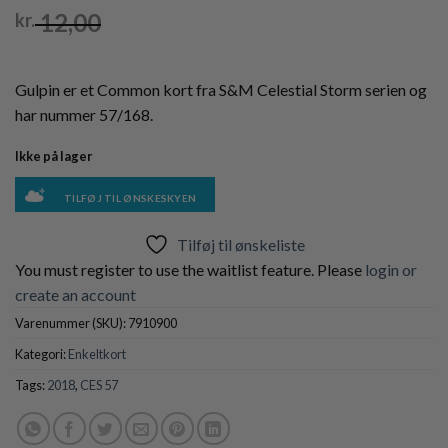
12,00
kr.
Gulpin er et Common kort fra S&M Celestial Storm serien og
har nummer 57/168.
Ikke på lager
TILFØJ TIL ØNSKESKYEN
Tilføj til ønskeliste
You must register to use the waitlist feature. Please
login or
create an account
Varenummer (SKU):
7910900
Kategori:
Enkeltkort
Tags:
2018
,
CES 57