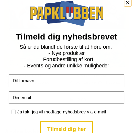
Tilmeld dig nyhedsbrevet
Så er du blandt de første til at høre om:
- Nye produkter
- Forudbestilling af kort
- Events og andre unikke muligheder
B&W Next Destinies
B&W Next Destinies
Fornavn
Foongus - 8/99 - Reverse
Amoonguss - 9/99 - Reverse
Email
Current
Current
kr.
12,00
kr.
12,00
price
price
is:
is:
TILFØJ TIL KURV
TILFØJ TIL KURV
kr. 39,95.
kr. 39,95.
Samtykke
Ja tak, jeg vil modtage nyhedsbrev via e-mail
Tilmeld dig her
Andre købte også