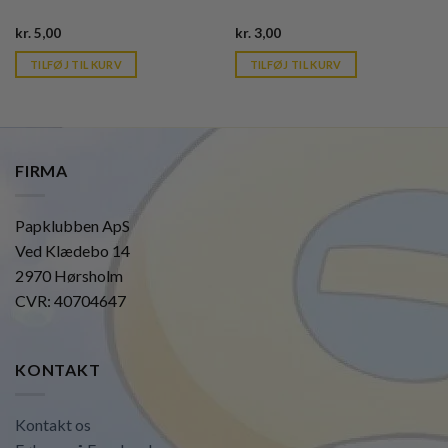
Current
Current
kr.
5,00
kr.
3,00
price
price
is:
is:
TILFØJ TIL KURV
TILFØJ TIL KURV
kr. 39,95.
kr. 39,95.
FIRMA
Papklubben ApS
Ved Klædebo 14
2970 Hørsholm
CVR: 40704647
KONTAKT
Kontakt os