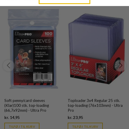
Soft penny/card sleeves
Toploader 3x4 Regular 25 stk.
(Klar)100 stk. top-loading
top-loading (76x103mm) - Ultra
(66,7x92mm) - Ultra Pro
Pro
Current
Current
kr.
14,95
kr.
23,95
price
price
is:
is:
TILFØJ TIL KURV
TILFØJ TIL KURV
kr. 39,95.
kr. 39,95.