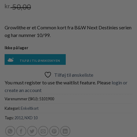
50,00
kr.
Growlithe er et Common kort fra B&W Next Destinies serien
og har nummer 10/99.
Ikke på lager
TILFØJ TIL ØNSKESKYEN
Tilføj til ønskeliste
You must register to use the waitlist feature. Please
login or
create an account
Varenummer (SKU):
5101900
Kategori:
Enkeltkort
Tags:
2012
,
NXD 10