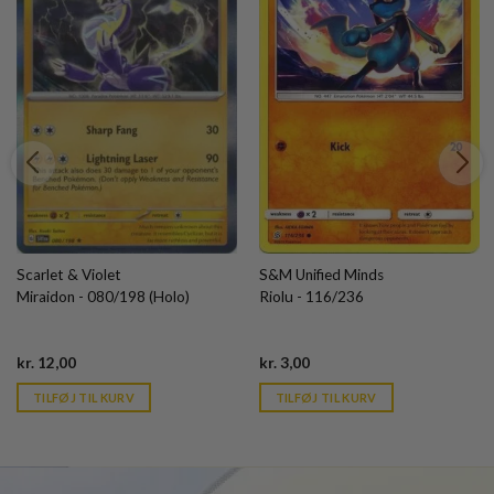
Scarlet & Violet
S&M Unified Minds
Miraidon - 080/198 (Holo)
Riolu - 116/236
Current
Current
kr.
12,00
kr.
3,00
price
price
is:
is:
TILFØJ TIL KURV
TILFØJ TIL KURV
kr. 39,95.
kr. 39,95.