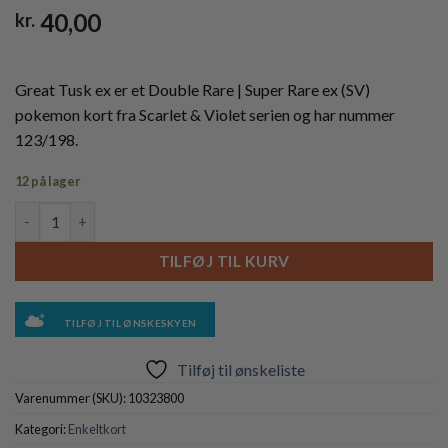
40,00
kr.
Great Tusk ex er et Double Rare | Super Rare ex (SV)
pokemon kort fra Scarlet & Violet serien og har nummer
123/198.
12 på lager
Great Tusk ex - 123/198 antal
TILFØJ TIL KURV
TILFØJ TIL ØNSKESKYEN
Tilføj til ønskeliste
Varenummer (SKU):
10323800
Kategori:
Enkeltkort