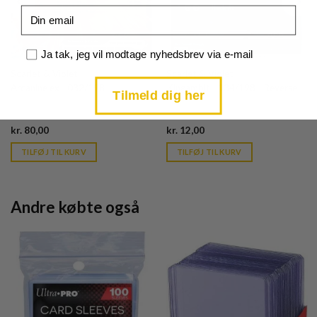
Email
Samtykke
Ja tak, jeg vil modtage nyhedsbrev via e-mail
Scarlet & Violet
Scarlet & Violet
Arcanine ex - 032/198
Kingambit - 134/198 - Reverse
Tilmeld dig her
Current
Current
kr.
80,00
kr.
12,00
price
price
is:
is:
TILFØJ TIL KURV
TILFØJ TIL KURV
kr. 39,95.
kr. 39,95.
Andre købte også