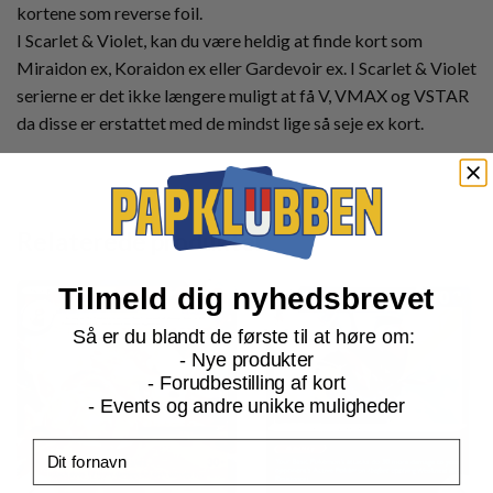
kortene som reverse foil.
I Scarlet & Violet, kan du være heldig at finde kort som
Miraidon ex, Koraidon ex eller Gardevoir ex. I Scarlet & Violet
serierne er det ikke længere muligt at få V, VMAX og VSTAR
da disse er erstattet med de mindst lige så seje ex kort.
Relaterede produkter
Tilmeld dig nyhedsbrevet
Så er du blandt de første til at høre om:
- Nye produkter
- Forudbestilling af kort
- Events og andre unikke muligheder
Fornavn