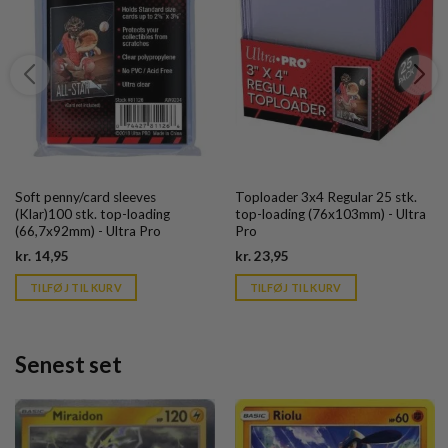
Soft penny/card sleeves
Toploader 3x4 Regular 25 stk.
(Klar)100 stk. top-loading
top-loading (76x103mm) - Ultra
(66,7x92mm) - Ultra Pro
Pro
Current
Current
kr.
14,95
kr.
23,95
price
price
is:
is:
TILFØJ TIL KURV
TILFØJ TIL KURV
kr. 39,95.
kr. 39,95.
Senest set