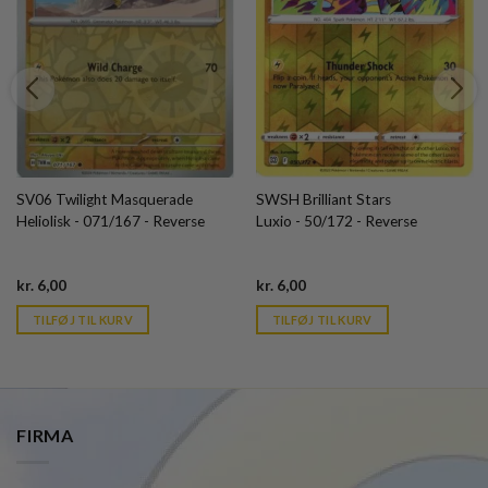
SV06 Twilight Masquerade
SWSH Brilliant Stars
Heliolisk - 071/167 - Reverse
Luxio - 50/172 - Reverse
Current
Current
kr.
6,00
kr.
6,00
price
price
is:
is:
TILFØJ TIL KURV
TILFØJ TIL KURV
kr. 39,95.
kr. 39,95.
FIRMA