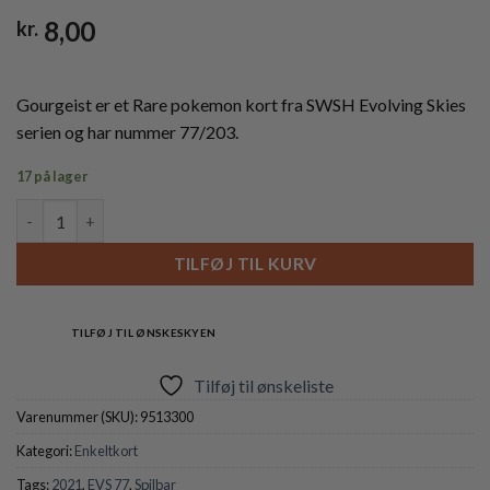
8,00
kr.
Gourgeist er et Rare pokemon kort fra SWSH Evolving Skies
serien og har nummer 77/203.
17 på lager
Gourgeist - 77/203 - Reverse antal
TILFØJ TIL KURV
TILFØJ TIL ØNSKESKYEN
Tilføj til ønskeliste
Varenummer (SKU):
9513300
Kategori:
Enkeltkort
Tags:
2021
,
EVS 77
,
Spilbar