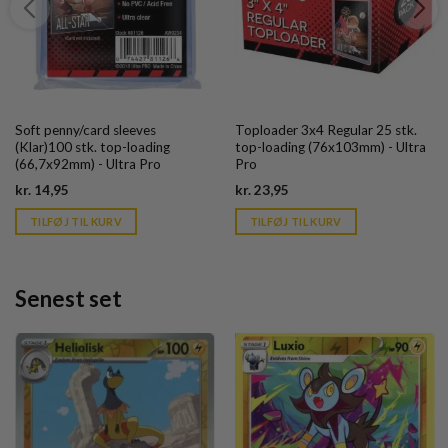
Soft penny/card sleeves
Toploader 3x4 Regular 25 stk.
(Klar)100 stk. top-loading
top-loading (76x103mm) - Ultra
(66,7x92mm) - Ultra Pro
Pro
Current
Current
kr.
14,95
kr.
23,95
price
price
is:
is:
TILFØJ TIL KURV
TILFØJ TIL KURV
kr. 39,95.
kr. 39,95.
Senest set