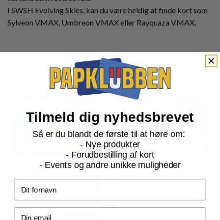
I SWSH Evolving Skies, kan du være heldig at finde kort som
Sylveon VMAX, Umbreon VMAX eller Rayquaza VMAX.
Relaterede produkter
Tilmeld dig nyhedsbrevet
Så er du blandt de første til at høre om:
- Nye produkter
- Forudbestilling af kort
- Events og andre unikke muligheder
Fornavn
Email