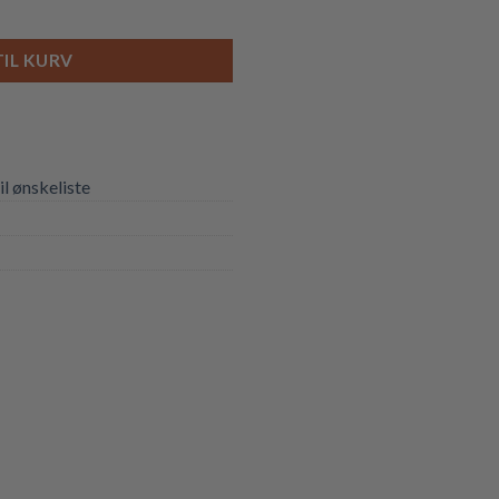
TIL KURV
til ønskeliste