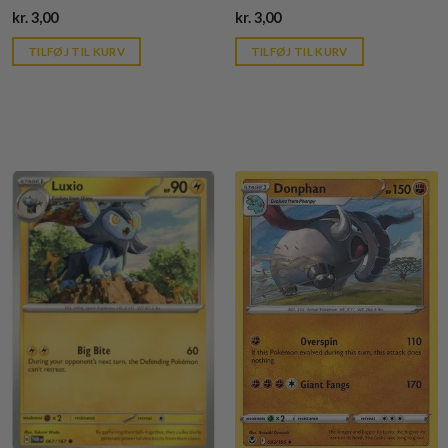
Current
Current
kr.
3,00
kr.
3,00
price
price
is:
is:
TILFØJ TIL KURV
TILFØJ TIL KURV
kr. 39,95.
kr. 39,95.