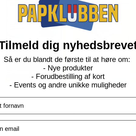
Tilmeld dig nyhedsbreve
Så er du blandt de første til at høre om:
- Nye produkter
- Forudbestilling af kort
- Events og andre unikke muligheder
SWSH Darkness Ablaze
SWSH Darkness Ablaze
navn
Sinistea - 082/189
Old PC - 164/189
Current
Current
kr.
3,00
kr.
3,00
price
price
il
is:
is:
TILFØJ TIL KURV
TILFØJ TIL KURV
kr. 39,95.
kr. 39,95.