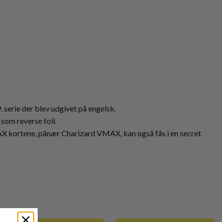
 serie der blev udgivet på engelsk.
som reverse foil.
X kortene, pånær Charizard VMAX, kan også fås i en secret