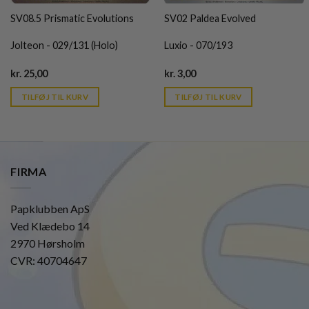
SV08.5 Prismatic Evolutions
SV02 Paldea Evolved
Jolteon - 029/131 (Holo)
Luxio - 070/193
Current
Current
kr.
25,00
kr.
3,00
price
price
is:
is:
TILFØJ TIL KURV
TILFØJ TIL KURV
kr. 39,95.
kr. 39,95.
FIRMA
Papklubben ApS
Ved Klædebo 14
2970 Hørsholm
CVR: 40704647