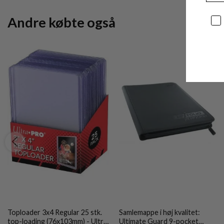
Andre købte også
Sa
Toploader 3x4 Regular 25 stk.
Samlemappe i høj kvalitet:
top-loading (76x103mm) - Ultra
Ultimate Guard 9-pocket