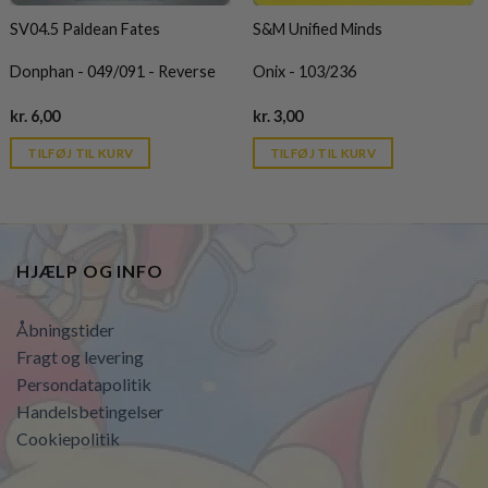
SV04.5 Paldean Fates
S&M Unified Minds
Donphan - 049/091 - Reverse
Onix - 103/236
Current
Current
kr.
6,00
kr.
3,00
price
price
is:
is:
TILFØJ TIL KURV
TILFØJ TIL KURV
kr. 39,95.
kr. 39,95.
HJÆLP OG INFO
Åbningstider
Fragt og levering
Persondatapolitik
Handelsbetingelser
Cookiepolitik