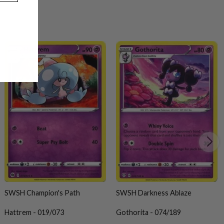
SWSH Champion's Path
SWSH Darkness Ablaze
Hattrem - 019/073
Gothorita - 074/189