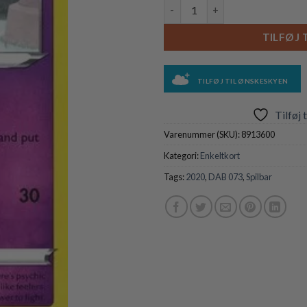
Gothita - 073/189 antal
TILFØJ 
TILFØJ TIL ØNSKESKYEN
Tilføj 
Varenummer (SKU):
8913600
Kategori:
Enkeltkort
Tags:
2020
,
DAB 073
,
Spilbar