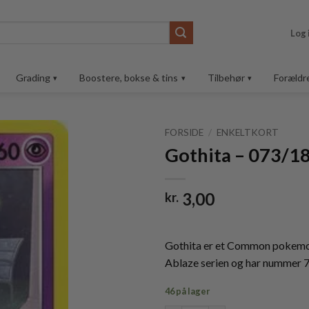
Log 
Grading
Boostere, bokse & tins
Tilbehør
Forældr
FORSIDE
/
ENKELTKORT
Gothita – 073/1
Tilføj til
ønskeliste
3,00
kr.
Gothita er et Common pokemo
Ablaze serien og har nummer 
46 på lager