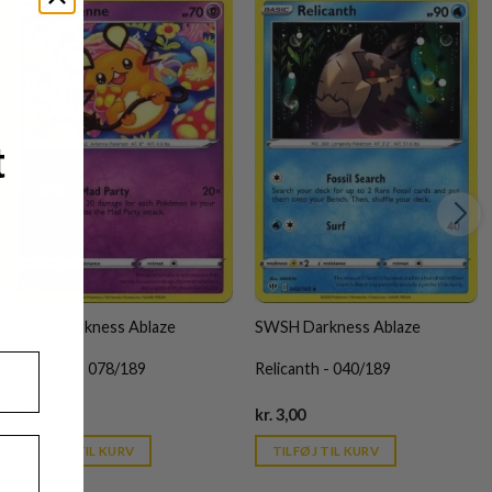
t
SWSH Darkness Ablaze
SWSH Darkness Ablaze
Dedenne - 078/189
Relicanth - 040/189
Current
Current
kr.
3,00
kr.
3,00
price
price
is:
is:
TILFØJ TIL KURV
TILFØJ TIL KURV
kr. 39,95.
kr. 39,95.