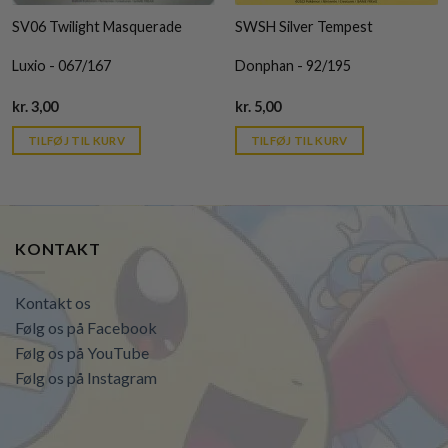
SV06 Twilight Masquerade
SWSH Silver Tempest
Luxio - 067/167
Donphan - 92/195
Current
Current
kr.
3,00
kr.
5,00
price
price
is:
is:
TILFØJ TIL KURV
TILFØJ TIL KURV
kr. 39,95.
kr. 39,95.
KONTAKT
Kontakt os
Følg os på Facebook
Følg os på YouTube
Følg os på Instagram