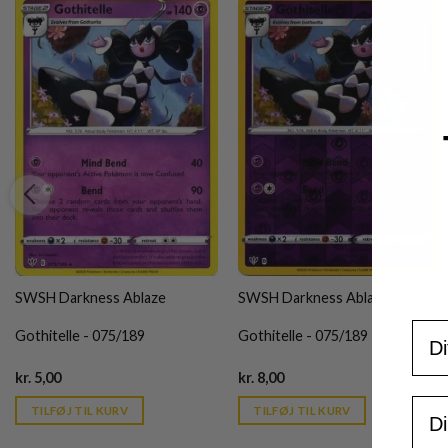
SWSH Darkness Ablaze
SWSH Darkness Ablaze
For
Gothitelle - 075/189
Gothitelle - 075/189 - Reverse
Current
Current
kr.
5,00
kr.
8,00
price
price
Ema
is:
is:
TILFØJ TIL KURV
TILFØJ TIL KURV
kr. 39,95.
kr. 39,95.