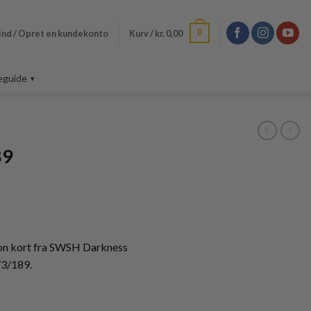
0
ind / Opret en kundekonto
Kurv /
kr.
0,00
eguide
89
n kort fra SWSH Darkness
73/189.