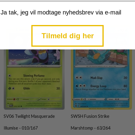
mtykke
Ja tak, jeg vil modtage nyhedsbrev via e-mail
Tilmeld dig her
SV06 Twilight Masquerade
SWSH Fusion Strike
Illumise - 010/167
Marshtomp - 63/264