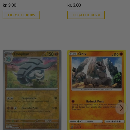
Current
Current
kr.
3,00
kr.
3,00
price
price
is:
is:
TILFØJ TIL KURV
TILFØJ TIL KURV
kr. 39,95.
kr. 39,95.