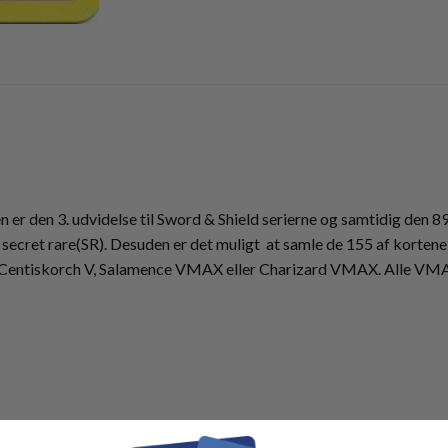
r den 3. udvidelse til Sword & Shield serierne og samtidig den 89.
secret rare(SR). Desuden er det muligt at samle de 155 af kortene 
m Centiskorch V, Salamence VMAX eller Charizard VMAX. Alle VMA