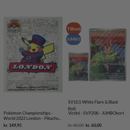
Tilbud
JUMBO
SV10.5 White Flare & Black
Bolt
Pokémon Championships -
Victini - SVP208 - JUMBOkort
World 2022 London - Pikachu
Deck Protector Sleeves 65 stk.
Current
Original
Current
kr.
149,95
kr.
80,00
kr.
60,00
top-loading (66x91mm) -
price
price
price