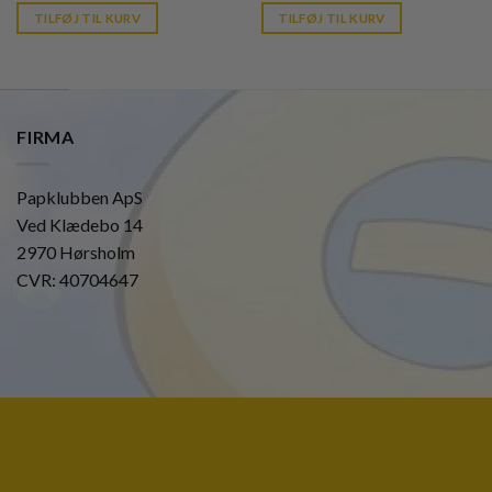
is:
was:
is:
TILFØJ TIL KURV
TILFØJ TIL KURV
kr. 39,95.
kr. 40,00.
kr. 39,95.
FIRMA
Papklubben ApS
Ved Klædebo 14
2970 Hørsholm
CVR: 40704647