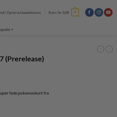
0
ind / Opret en kundekonto
Kurv /
kr.
0,00
eguide
 (Prerelease)
super fede pokemonkort fra