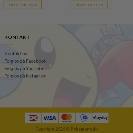
is:
was:
is:
TILFØJ TIL KURV
TILFØJ TIL KURV
kr. 39,95.
kr. 80,00.
kr. 39,95.
KONTAKT
Kontakt os
Følg os på Facebook
Følg os på YouTube
Følg os på Instagram
Copyright 2026 ©
Pokemons.dk