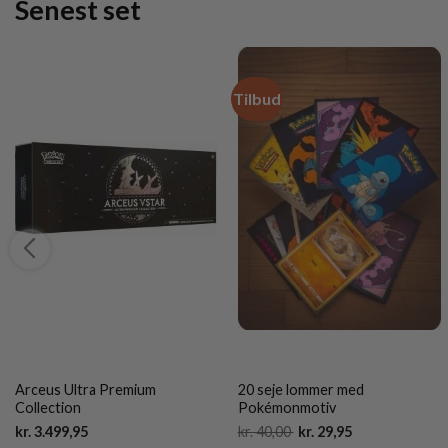
Senest set
Tilbud
Arceus Ultra Premium
20 seje lommer med
Collection
Pokémonmotiv
Current
Original
Current
kr.
3.499,95
kr.
40,00
kr.
29,95
price
price
price