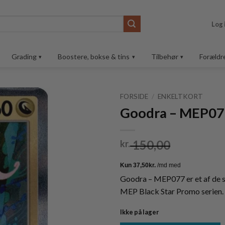
Log 
Grading
Boostere, bokse & tins
Tilbehør
Forældr
FORSIDE
/
ENKELTKORT
Goodra – MEP077
Tilføj til
ønskeliste
150,00
kr.
Goodra – MEP077 er et af de 
MEP Black Star Promo serien.
Ikke på lager