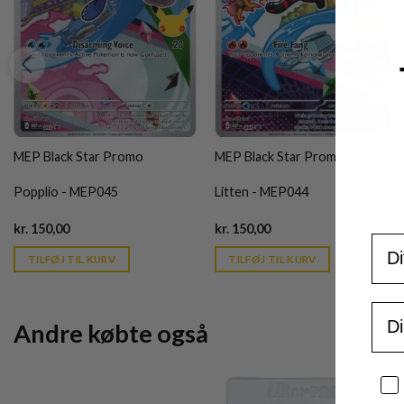
MEP Black Star Promo
MEP Black Star Promo
Popplio - MEP045
Litten - MEP044
Current
Current
kr.
150,00
kr.
150,00
For
price
price
is:
is:
TILFØJ TIL KURV
TILFØJ TIL KURV
kr. 39,95.
kr. 39,95.
Ema
Andre købte også
Sa