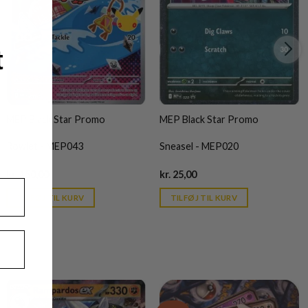
t
MEP Black Star Promo
MEP Black Star Promo
Rowlet - MEP043
Sneasel - MEP020
Current
Current
kr.
150,00
kr.
25,00
price
price
is:
is:
TILFØJ TIL KURV
TILFØJ TIL KURV
kr. 39,95.
kr. 39,95.