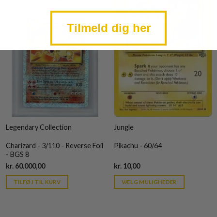
Tilmeld dig her
Legendary Collection
Jungle
Charizard - 3/110 - Reverse Foil
Pikachu - 60/64
- BGS 8
Current
Current
kr.
60.000,00
kr.
10,00
price
price
is:
is:
TILFØJ TIL KURV
VÆLG MULIGHEDER
kr. 39,95.
kr. 39,95.