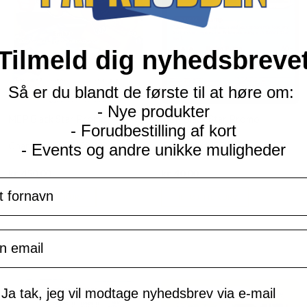
Tilmeld dig nyhedsbreve
Så er du blandt de første til at høre om:
- Nye produkter
MEP Black Star Promo
MEP Black Star Promo
- Forudbestilling af kort
Charmander - MEP038
Golduck - MEP008
- Events og andre unikke muligheder
Current
Current
kr.
450,00
kr.
40,00
navn
price
price
is:
is:
TILFØJ TIL KURV
TILFØJ TIL KURV
kr. 39,95.
kr. 39,95.
il
mtykke
Ja tak, jeg vil modtage nyhedsbrev via e-mail