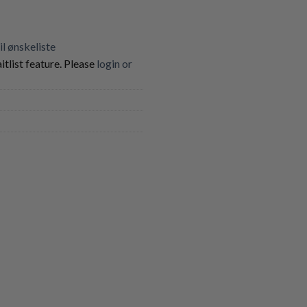
til ønskeliste
itlist feature. Please
login or