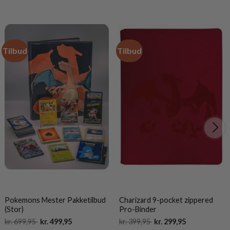
Tilbud
Tilbud
Pokemons Mester Pakketilbud
Charizard 9-pocket zippered
(Stor)
Pro-Binder
Original
Current
Original
Current
kr.
699,95
kr.
499,95
kr.
399,95
kr.
299,95
price
price
price
price