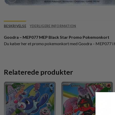
BESKRIVELSE
YDERLIGERE INFORMATION
Goodra – MEP077 MEP Black Star Promo Pokemonkort
Du køber her et promo pokemonkort med Goodra – MEP077 i h
Relaterede produkter