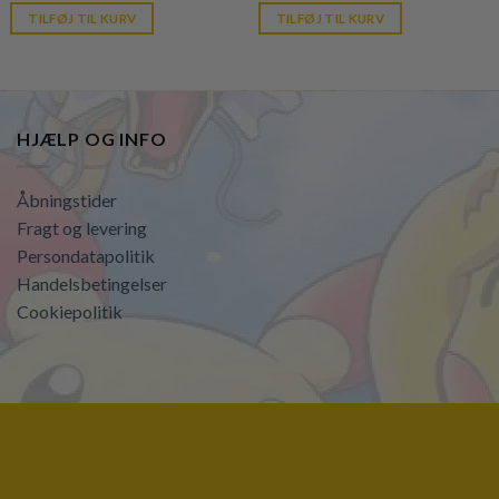
was:
is:
was:
is:
TILFØJ TIL KURV
TILFØJ TIL KURV
kr. 699,95.
kr. 39,95.
kr. 399,95.
kr. 39,95.
HJÆLP OG INFO
Åbningstider
Fragt og levering
Persondatapolitik
Handelsbetingelser
Cookiepolitik