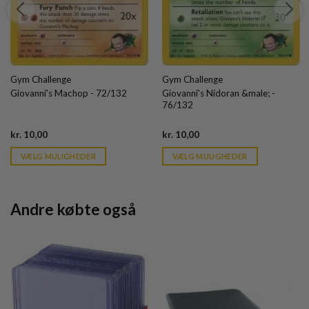
Gym Challenge
Gym Challenge
Giovanni's Machop - 72/132
Giovanni's Nidoran &male; -
76/132
Current
Current
kr.
10,00
kr.
10,00
price
price
is:
is:
VÆLG MULIGHEDER
VÆLG MULIGHEDER
kr. 39,95.
kr. 39,95.
Andre købte også