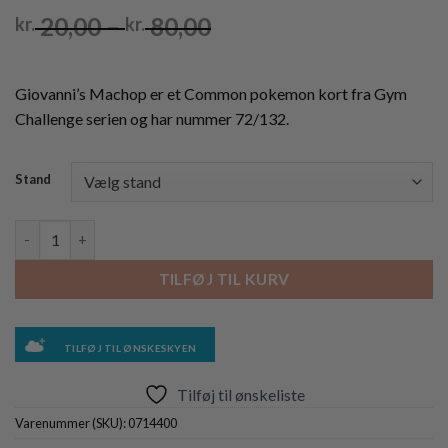
Prisinterval:
20,00
–
80,00
kr.
kr.
kr. 20,00
til
kr. 80,00
Giovanni’s Machop er et Common pokemon kort fra Gym
Challenge serien og har nummer 72/132.
Stand
Giovanni's Machop - 72/132 - 1st Edition antal
TILFØJ TIL KURV
TILFØJ TIL ØNSKESKYEN
Tilføj til ønskeliste
Varenummer (SKU):
0714400