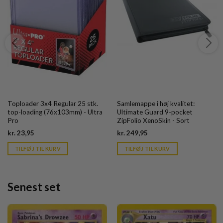
Toploader 3x4 Regular 25 stk.
Samlemappe i høj kvalitet:
top-loading (76x103mm) - Ultra
Ultimate Guard 9-pocket
Pro
ZipFolio XenoSkin - Sort
Current
Current
kr.
23,95
kr.
249,95
price
price
is:
is:
TILFØJ TIL KURV
TILFØJ TIL KURV
kr. 39,95.
kr. 39,95.
Senest set