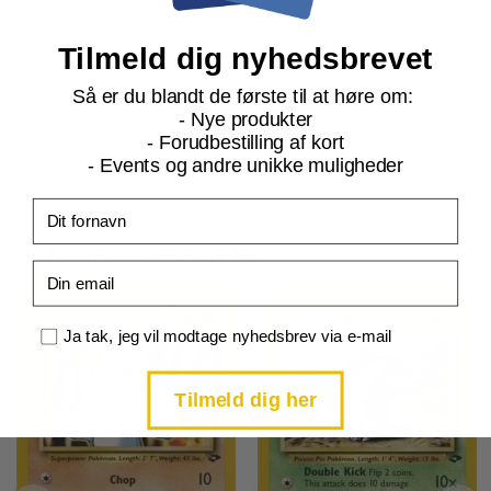
indtroducere de forskellige Gym ledere og deres pokemon
Tilmeld dig nyhedsbrevet
ved at der kan stå disses navn og billede ved en pokemon,
f.eks. Sabrina’s Alakazam. I Gym Challenge, kan du være
Så er du blandt de første til at høre om:
heldig at finde kort som Blaine’s Charizard, Giovanni’s
- Nye produkter
Persian eller Rocket’s Mewtwo.
- Forudbestilling af kort
- Events og andre unikke muligheder
Fornavn
Relaterede produkter
Email
Samtykke
Ja tak, jeg vil modtage nyhedsbrev via e-mail
Tilmeld dig her