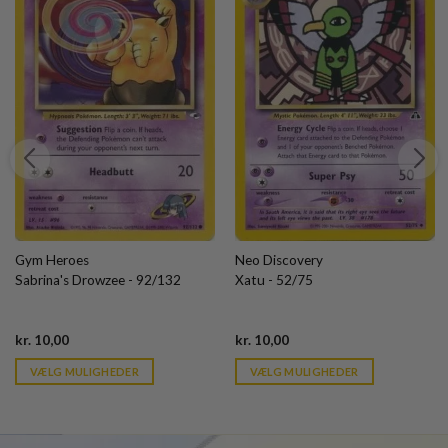
Gym Heroes
Neo Discovery
Sabrina's Drowzee - 92/132
Xatu - 52/75
Current
Current
kr.
10,00
kr.
10,00
price
price
is:
is:
VÆLG MULIGHEDER
VÆLG MULIGHEDER
kr. 39,95.
kr. 39,95.