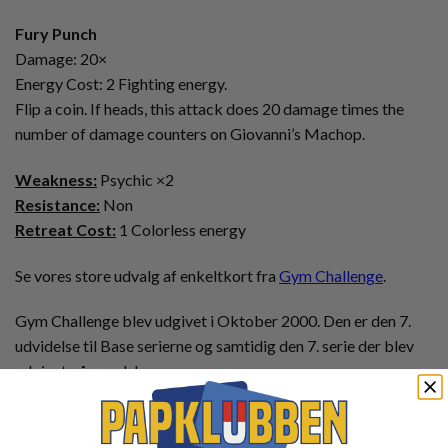
Fury Punch
Damage: 20×
Energy Cost: 2 Fighting energy.
Flip a coin. If heads, this attack does 20 damage times the
number of damage counters on Giovanni’s Machop.
Weakness:
Psychic ×2
Resistance:
Non
Retreat Cost:
1 Colorless energy
Se vores store udvalg af enkeltkort fra
Gym Challenge
.
Gym Challenge blev udgivet i Oktober 2000. Den er den 7.
udvidelse til Base serierne og samtidig den 7. serie der blev
udgivet på engelsk.
Serien indeholder 132 forskellige pokemonkort, hvoraf de 20
første er Rare Holo, som alle også kan samles i 1st edition.
Gym Challenge fortsætter hvor Gym Heroes slap med at