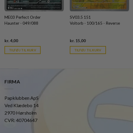
ME03 Perfect Order
SV03.5 151
Haunter - 049/088
Voltorb - 100/165 - Reverse
Current
Current
kr.
4,00
kr.
15,00
price
price
is:
is:
TILFØJ TIL KURV
TILFØJ TIL KURV
kr. 39,95.
kr. 39,95.
FIRMA
Papklubben ApS
Ved Klædebo 14
2970 Hørsholm
CVR: 40704647