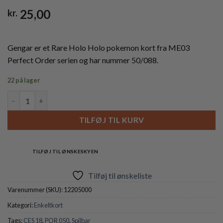
25,00
kr.
Gengar er et Rare Holo Holo pokemon kort fra ME03
Perfect Order serien og har nummer 50/088.
22 på lager
Gengar - 050/088 (Holo) antal
TILFØJ TIL KURV
TILFØJ TIL ØNSKESKYEN
Tilføj til ønskeliste
Varenummer (SKU):
12205000
Kategori:
Enkeltkort
Tags:
CES 18
,
POR 050
,
Spilbar