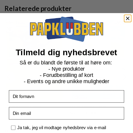
Relaterede produkter
Tilmeld dig nyhedsbrevet
Så er du blandt de første til at høre om:
- Nye produkter
- Forudbestilling af kort
- Events og andre unikke muligheder
Fornavn
ME03 Perfect Order
ME03 Perfect Order
Email
Luxio - 027/088
Seel - 018/088
Samtykke
Ja tak, jeg vil modtage nyhedsbrev via e-mail
Current
Current
kr.
3,00
kr.
3,00