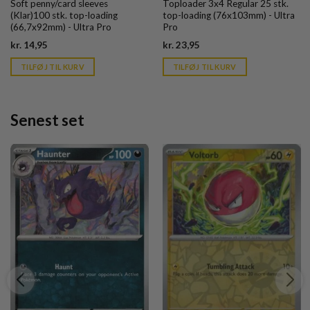
Soft penny/card sleeves
Toploader 3x4 Regular 25 stk.
(Klar)100 stk. top-loading
top-loading (76x103mm) - Ultra
(66,7x92mm) - Ultra Pro
Pro
Current
Current
kr.
14,95
kr.
23,95
price
price
is:
is:
TILFØJ TIL KURV
TILFØJ TIL KURV
kr. 39,95.
kr. 39,95.
Senest set