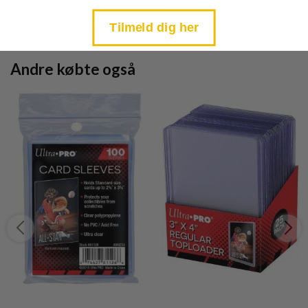
price
price
is:
is:
TILFØJ TIL KURV
TILFØJ TIL KURV
kr. 39,95.
kr. 39,95.
Tilmeld dig her
Andre købte også