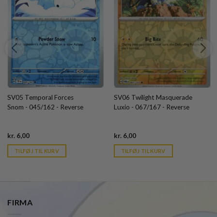
SV05 Temporal Forces
SV06 Twilight Masquerade
Snom - 045/162 - Reverse
Luxio - 067/167 - Reverse
Current
Current
kr.
6,00
kr.
6,00
price
price
is:
is:
TILFØJ TIL KURV
TILFØJ TIL KURV
kr. 39,95.
kr. 39,95.
FIRMA