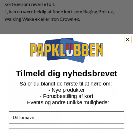
kortene som reverse foil.
I , kan du være heldig at finde kort som Raging Bolt ex,
Walking Wake ex eller Iron Crown ex.
Relaterede produkter
Tilmeld dig nyhedsbrevet
Så er du blandt de første til at høre om:
- Nye produkter
- Forudbestilling af kort
- Events og andre unikke muligheder
Fornavn
Email