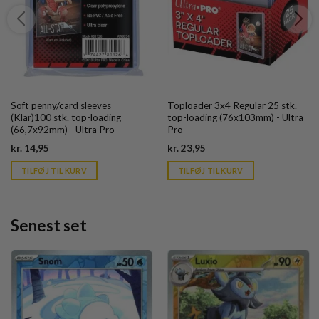
Soft penny/card sleeves
Toploader 3x4 Regular 25 stk.
(Klar)100 stk. top-loading
top-loading (76x103mm) - Ultra
(66,7x92mm) - Ultra Pro
Pro
Current
Current
kr.
14,95
kr.
23,95
price
price
is:
is:
TILFØJ TIL KURV
TILFØJ TIL KURV
kr. 39,95.
kr. 39,95.
Senest set