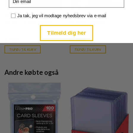
Samtykke
Ja tak, jeg vil modtage nyhedsbrev via e-mail
SV05 Temporal Forces
SV05 Temporal Forces
Gastly - 102/162 - Reverse
Mr. Mime - 063/162
Tilmeld dig her
Current
Current
kr.
6,00
kr.
3,00
price
price
is:
is:
TILFØJ TIL KURV
TILFØJ TIL KURV
kr. 39,95.
kr. 39,95.
Andre købte også