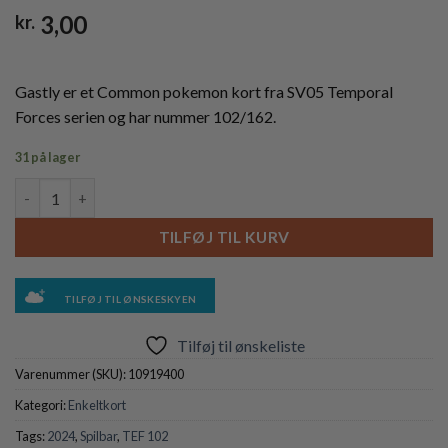
3,00
kr.
Gastly er et Common pokemon kort fra SV05 Temporal
Forces serien og har nummer 102/162.
31 på lager
Gastly - 102/162 antal
TILFØJ TIL KURV
TILFØJ TIL ØNSKESKYEN
Tilføj til ønskeliste
Varenummer (SKU):
10919400
Kategori:
Enkeltkort
Tags:
2024
,
Spilbar
,
TEF 102