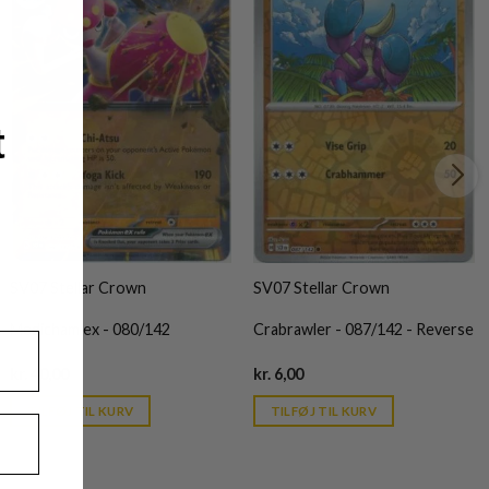
t
SV07 Stellar Crown
SV07 Stellar Crown
Medicham ex - 080/142
Crabrawler - 087/142 - Reverse
Current
Current
kr.
40,00
kr.
6,00
price
price
is:
is:
TILFØJ TIL KURV
TILFØJ TIL KURV
kr. 39,95.
kr. 39,95.