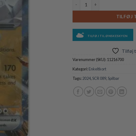
Garganacl ex - 089/142 antal
TILFØJ 
TILFØJ TIL ØNSKESKYEN
Tilføj 
Varenummer (SKU):
11216700
Kategori:
Enkeltkort
Tags:
2024
,
SCR 089
,
Spilbar