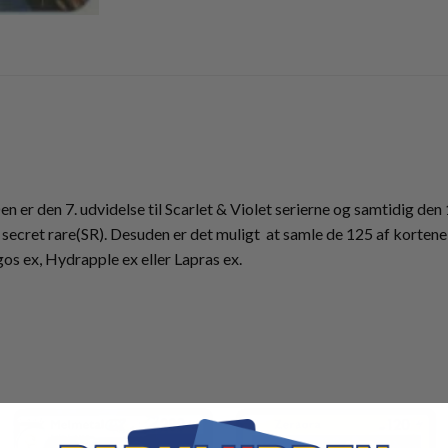
 er den 7. udvidelse til Scarlet & Violet serierne og samtidig den 
secret rare(SR). Desuden er det muligt at samle de 125 af kortene 
os ex, Hydrapple ex eller Lapras ex.