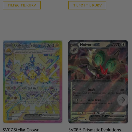
is:
is:
TILFØJ TIL KURV
TILFØJ TIL KURV
kr. 39,95.
kr. 39,95.
SV07 Stellar Crown
SV08.5 Prismatic Evolutions