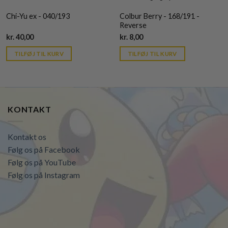
Chi-Yu ex - 040/193
Colbur Berry - 168/191 -
Reverse
Current
Current
kr.
40,00
kr.
8,00
price
price
is:
is:
TILFØJ TIL KURV
TILFØJ TIL KURV
kr. 39,95.
kr. 39,95.
KONTAKT
Kontakt os
Følg os på Facebook
Følg os på YouTube
Følg os på Instagram