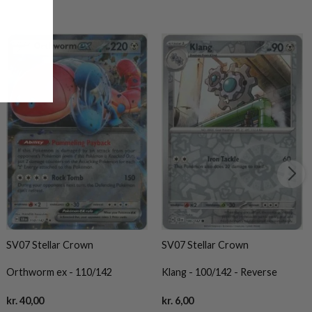
SV07 Stellar Crown
SV07 Stellar Crown
Orthworm ex - 110/142
Klang - 100/142 - Reverse
Current
Current
kr.
40,00
kr.
6,00
price
price