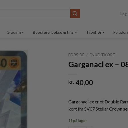
Log 
Grading
Boostere, bokse & tins
Tilbehør
Forældr
FORSIDE
/
ENKELTKORT
Garganacl ex – 
Tilføj til
ønskeliste
40,00
kr.
Garganacl ex er et Double Rar
kort fra SV07 Stellar Crown s
11 på lager