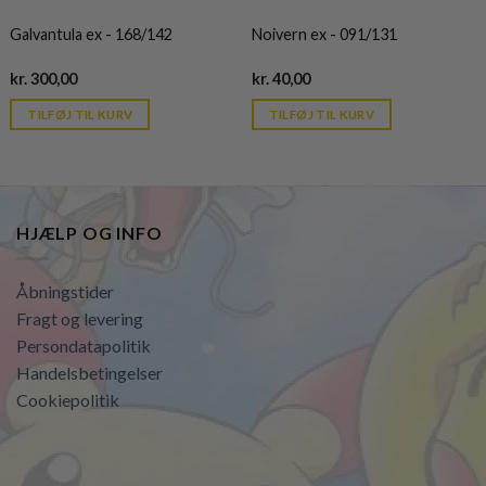
Galvantula ex - 168/142
Noivern ex - 091/131
Current
Current
kr.
300,00
kr.
40,00
price
price
is:
is:
TILFØJ TIL KURV
TILFØJ TIL KURV
kr. 39,95.
kr. 39,95.
HJÆLP OG INFO
Åbningstider
Fragt og levering
Persondatapolitik
Handelsbetingelser
Cookiepolitik