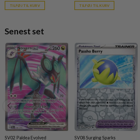
is:
is:
TILFØJ TIL KURV
TILFØJ TIL KURV
kr. 39,95.
kr. 39,95.
Senest set
SV02 Paldea Evolved
SV08 Surging Sparks