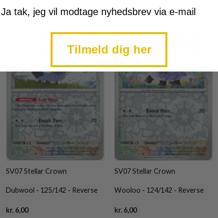
mtykke
Ja tak, jeg vil modtage nyhedsbrev via e-mail
Tilmeld dig her
SV07 Stellar Crown
SV07 Stellar Crown
Dubwool - 125/142 - Reverse
Wooloo - 124/142 - Reverse
Current
Current
kr.
6,00
kr.
6,00
price
price