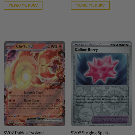
is:
is:
TILFØJ TIL KURV
TILFØJ TIL KURV
kr. 39,95.
kr. 39,95.
SV02 Paldea Evolved
SV08 Surging Sparks