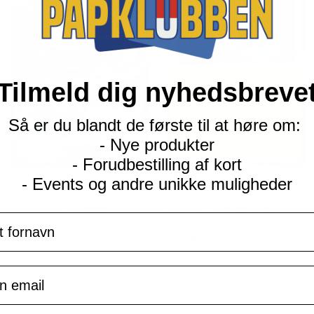
Tilmeld dig nyhedsbreve
Så er du blandt de første til at høre om:
- Nye produkter
- Forudbestilling af kort
- Events og andre unikke muligheder
SV07 Stellar Crown
SV07 Stellar Crown
Melmetal ex - 105/142
Zeraora - 055/142 (Holo)
navn
Current
Current
kr.
40,00
kr.
8,00
price
price
is:
is:
TILFØJ TIL KURV
TILFØJ TIL KURV
kr. 39,95.
kr. 39,95.
il