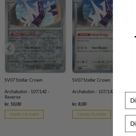
SV07 Stellar Crown
SV07 Stellar Crown
Archaludon - 107/142 -
Archaludon - 107/142 (Holo)
For
Reverse
Current
Current
kr.
10,00
kr.
8,00
price
price
is:
is:
TILFØJ TIL KURV
TILFØJ TIL KURV
kr. 39,95.
kr. 39,95.
Ema