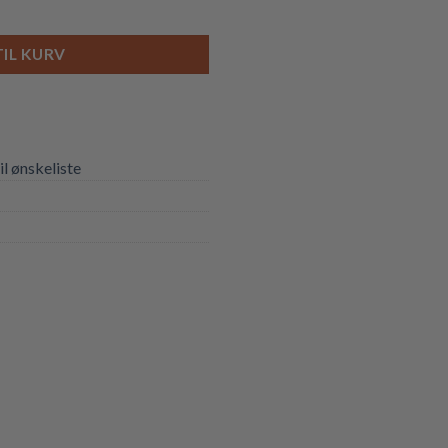
TIL KURV
til ønskeliste