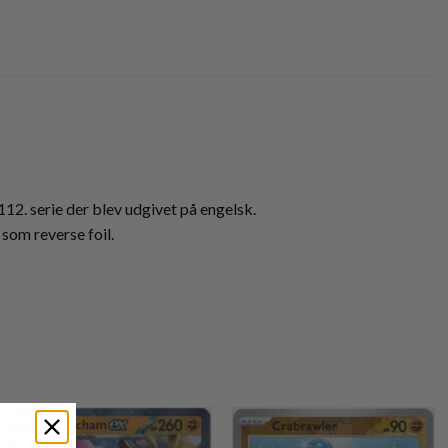
112. serie der blev udgivet på engelsk.
som reverse foil.