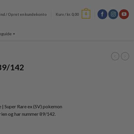
0
ind / Opret en kundekonto
Kurv /
kr.
0,00
eguide
089/142
e | Super Rare ex (SV) pokemon
erien og har nummer 89/142.