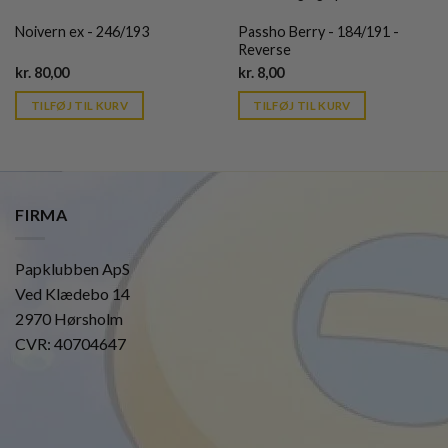
Noivern ex - 246/193
Passho Berry - 184/191 -
Reverse
Current
Current
kr.
80,00
kr.
8,00
price
price
is:
is:
TILFØJ TIL KURV
TILFØJ TIL KURV
kr. 39,95.
kr. 39,95.
FIRMA
Papklubben ApS
Ved Klædebo 14
2970 Hørsholm
CVR: 40704647