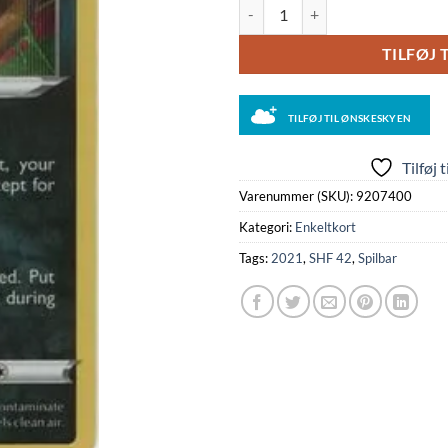
Galarian Weezing - 42/72 (Holo) a
TILFØJ 
TILFØJ TIL ØNSKESKYEN
Tilføj 
Varenummer (SKU):
9207400
Kategori:
Enkeltkort
Tags:
2021
,
SHF 42
,
Spilbar