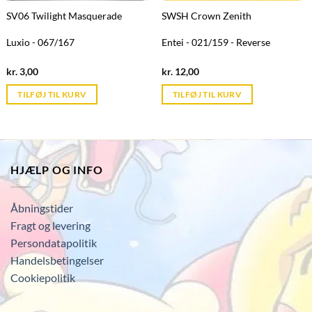
SV06 Twilight Masquerade
SWSH Crown Zenith
Luxio - 067/167
Entei - 021/159 - Reverse
Current
Current
kr.
3,00
kr.
12,00
price
price
is:
is:
TILFØJ TIL KURV
TILFØJ TIL KURV
kr. 39,95.
kr. 39,95.
HJÆLP OG INFO
Åbningstider
Fragt og levering
Persondatapolitik
Handelsbetingelser
Cookiepolitik