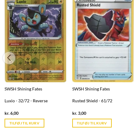
SWSH Shining Fates
SWSH Shining Fates
Luxio - 32/72 - Reverse
Rusted Shield - 61/72
Current
Current
kr.
6,00
kr.
3,00
price
price
is:
is:
TILFØJ TIL KURV
TILFØJ TIL KURV
kr. 39,95.
kr. 39,95.