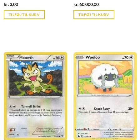
Current
Current
kr.
3,00
kr.
60.000,00
price
price
is:
is:
TILFØJ TIL KURV
TILFØJ TIL KURV
kr. 39,95.
kr. 39,95.