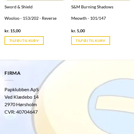
Sword & Shield
S&M Burning Shadows
Wooloo - 153/202 - Reverse
Meowth - 101/147
Current
Current
kr.
15,00
kr.
5,00
price
price
is:
is:
TILFØJ TIL KURV
TILFØJ TIL KURV
kr. 39,95.
kr. 39,95.
FIRMA
Papklubben ApS
Ved Klædebo 14
2970 Hørsholm
CVR: 40704647