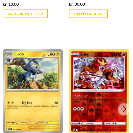
Current
Current
kr.
10,00
kr.
30,00
price
price
is:
is:
VÆLG MULIGHEDER
TILFØJ TIL KURV
kr. 39,95.
kr. 39,95.