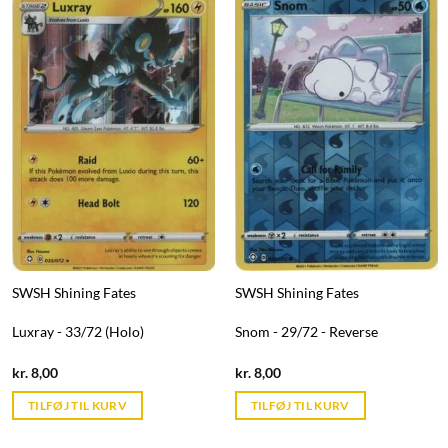
SWSH Shining Fates
SWSH Shining Fates
Luxray - 33/72 (Holo)
Snom - 29/72 - Reverse
Current
Current
kr.
8,00
kr.
8,00
price
price
is:
is:
TILFØJ TIL KURV
TILFØJ TIL KURV
kr. 39,95.
kr. 39,95.