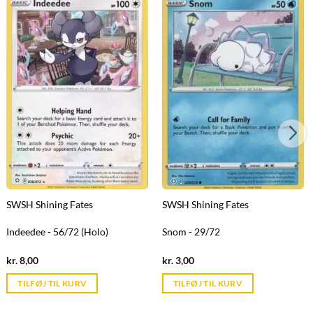
SWSH Shining Fates
SWSH Shining Fates
Indeedee - 56/72 (Holo)
Snom - 29/72
Current
Current
kr.
8,00
kr.
3,00
price
price
is:
is:
TILFØJ TIL KURV
TILFØJ TIL KURV
kr. 39,95.
kr. 39,95.