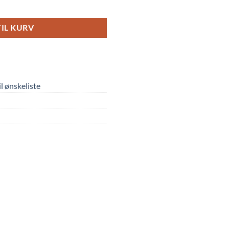
ntal
TIL KURV
til ønskeliste