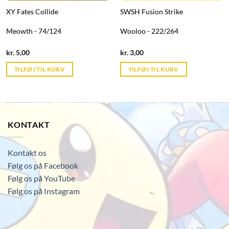
XY Fates Collide
SWSH Fusion Strike
Meowth - 74/124
Wooloo - 222/264
Current
Current
kr.
5,00
kr.
3,00
price
price
is:
is:
TILFØJ TIL KURV
TILFØJ TIL KURV
kr. 39,95.
kr. 39,95.
KONTAKT
Kontakt os
Følg os på Facebook
Følg os på YouTube
Følg os på Instagram