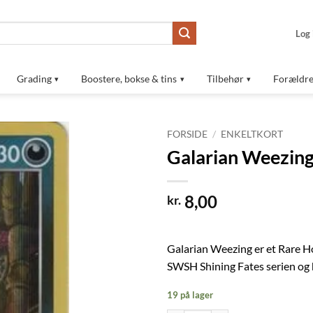
Log 
Grading
Boostere, bokse & tins
Tilbehør
Forældre
FORSIDE
/
ENKELTKORT
Galarian Weezing
Tilføj til
ønskeliste
8,00
kr.
Galarian Weezing er et Rare H
SWSH Shining Fates serien og
19 på lager